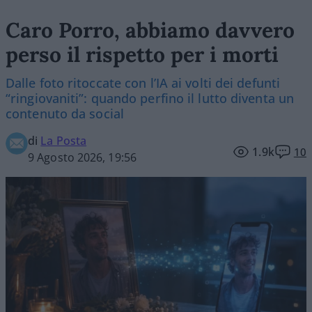
Caro Porro, abbiamo davvero
perso il rispetto per i morti
Dalle foto ritoccate con l’IA ai volti dei defunti
“ringiovaniti”: quando perfino il lutto diventa un
contenuto da social
di
La Posta
1.9k
10
9 Agosto 2026, 19:56