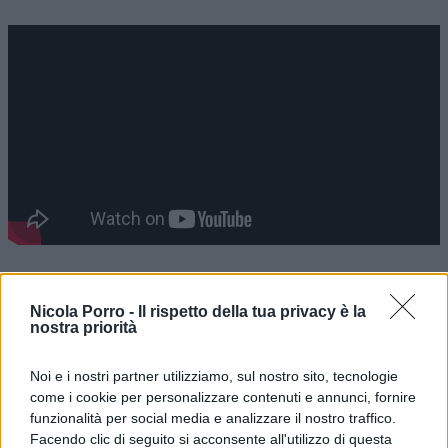
Nella narrazione sul numero dei
dipendenti
Nicola Porro -
Il rispetto della tua privacy è la
pubblici
in Italia intanto c’è una frode linguistica
nostra priorità
di fondo. Non sono solo i 3 milioni e
duecentomila di cui parla il governo, che costano
Noi e i nostri partner utilizziamo, sul nostro sito, tecnologie
circa 170 miliardi l’anno, perché a questi va
come i cookie per personalizzare contenuti e annunci, fornire
funzionalità per social media e analizzare il nostro traffico.
sommato almeno un altro milione di impiegati del
Facendo clic di seguito si acconsente all'utilizzo di questa