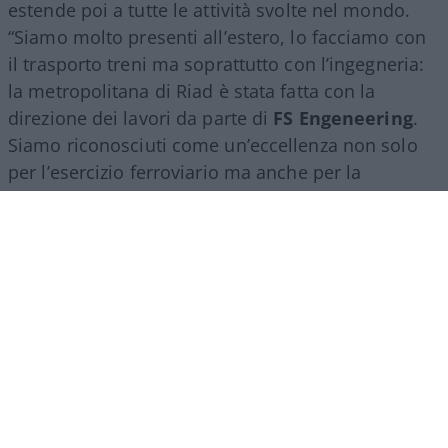
estende poi a tutte le attività svolte nel mondo.
“Siamo molto presenti all’estero, lo facciamo con
il trasporto treni ma soprattutto con l’ingegneria:
la metropolitana di Riad è stata fatta con la
direzione dei lavori da parte di
FS Engeneering
.
Siamo riconosciuti come un’eccellenza non solo
per l’esercizio ferroviario ma anche per la
realizzazione e progettazione dei lavori in questo
ambito”.
Marco Leardi, 7 agosto 2026
Più lodi al Sud che al Nord (e
relativi bonus). La maturità