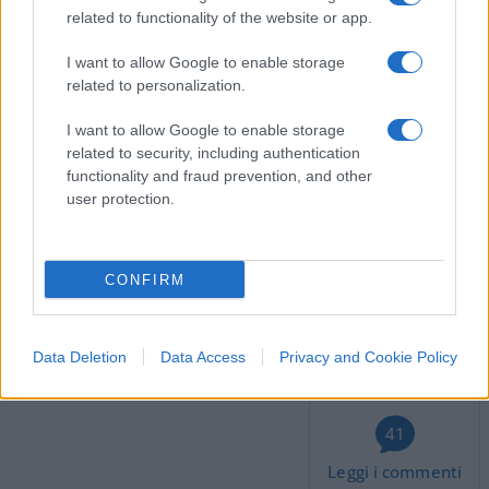
related to functionality of the website or app.
alla recitazione o altri hobby.
I want to allow Google to enable storage
related to personalization.
Questo è l’insegnamento che il Ministero della
I want to allow Google to enable storage
Funzione Pubblica vuole dare ai giovani italiani,
related to security, including authentication
functionality and fraud prevention, and other
del resto col 65% di tasse e contributi in Italia
user protection.
produrre e provarci è impossibile!
Andrea Bernaudo, 22 settembre 2023
CONFIRM
#GOVERNO MELONI
#PAOLO ZANGRILLO
Data Deletion
Data Access
Privacy and Cookie Policy
#POSTO FISSO
#PUBBLICA AMMINISTRAZIONE
41
Leggi i commenti