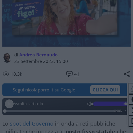
di
Andrea Bernaudo
23 Settembre 2023, 15:00
10.3k
41
Segui nicolaporro.it su Google
CLICCA QUI
Ascolta l'articolo
0:00
/
--:--
Lo
spot del Governo
in onda a reti pubbliche
unificate che inneggia al
posto fisso statale
che: