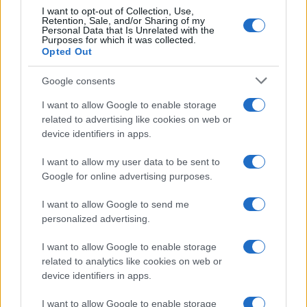
I want to opt-out of Collection, Use,
Sprechi immondi
ed intoccabili sotto gli occhi di
Retention, Sale, and/or Sharing of my
Personal Data that Is Unrelated with the
tutti e su cui nessuno ha il coraggio di intervenire
Purposes for which it was collected.
Opted Out
con la scure liberista o, almeno, di parlarne
apertamente.
Google consents
I want to allow Google to enable storage
related to advertising like cookies on web or
Il governo anziché tagliare che fa? Fa lo spot con
device identifiers in apps.
la signora elegante, ovviamente in bicicletta per
I want to allow my user data to be sent to
rispettare il
politically correct
eco-estremista, che
Google for online advertising purposes.
fa vedere quanto è bello il “posto” fisso pubblico.
I want to allow Google to send me
personalized advertising.
Si inneggia al posto capito? Non al lavoro, non
I want to allow Google to enable storage
alla produzione, non
all’impresa privata
. Perché
related to analytics like cookies on web or
quello che i giovani devono cercare è un “posto”
device identifiers in apps.
fisso statale che gli dia anche la possibilità di
avere
tanto tempo libero
, magari da destinare
I want to allow Google to enable storage