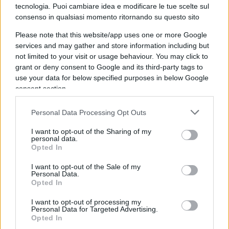
cosiddetto “para-stato” e cioè di tutta la miriade di
tecnologia. Puoi cambiare idea e modificare le tue scelte sul
partecipate al 100% a vario titolo da stato,
consenso in qualsiasi momento ritornando su questo sito
province, regioni e comuni.
Please note that this website/app uses one or more Google
services and may gather and store information including but
not limited to your visit or usage behaviour. You may click to
grant or deny consent to Google and its third-party tags to
Un buco nero – spesso totalmente inutile ai
use your data for below specified purposes in below Google
contribuenti ed autoreferenziale. Il costo di questo
consent section.
carrozzone – a tutti gli effetti pubblico – che puó
Personal Data Processing Opt Outs
assumere a chiamata diretta è perfino di
complicato calcolo, ma immenso. Sono strutture
I want to opt-out of the Sharing of my
personal data.
che fungono, nella grandissima parte dei casi, da
Opted In
ammortizzatori sociali
al servizio dei partiti e
I want to opt-out of the Sale of my
delle loro clientele, Assunzioni a chiamata diretta,
Personal Data.
Opted In
senza concorso, quasi sempre sulla base di
indicazioni provenienti dai partiti politici o dai loro
I want to opt-out of processing my
Personal Data for Targeted Advertising.
“ras del territorio”, soprattutto negli enti locali.
Opted In