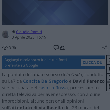
di
Claudio Romiti
3 Aprile 2023, 15:19
3.3k
67
Aggiungi nicolaporro.it alle tue fonti
CLICCA QUI
preferite su Google
La puntata di sabato scorso di
In Onda
, condotto
su La7 da
Concita De Gregorio
e
David Parenzo
,
si è occupata del
caso La Russa
, processato in
diretta televisiva per aver espresso, con alcune
imprecisioni, alcune personali opinioni
sull’
attentato di via Rasella
del 23 marzo del