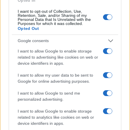
Opted In
alterato i fatti, la Menafra ha svelato un retroscena
sull’attentato di via Rasella che non era mai
I want to opt-out of Collection, Use,
Retention, Sale, and/or Sharing of my
emerso prima, sostenendo che esso “ebbe un
Personal Data that Is Unrelated with the
Purposes for which it was collected.
impatto sia sui nazisti, sia sulla percezione degli
Opted Out
alleati. Fino a giugno, infatti, si interruppero i
Google consents
bombardamenti su Roma”.
I want to allow Google to enable storage
related to advertising like cookies on web or
device identifiers in apps.
Allora, sperando che prima o poi la politica
I want to allow my user data to be sent to
italiana riesca ad emanciparsi da questa eterna
Google for online advertising purposes.
diatriba sulle resistenza che dura da quasi
ottant’anni, sulla questione sollevata dalla
I want to allow Google to send me
personalized advertising.
giornalista di
Open
non c’è molto da dire:
trattasi
di una balla colossale
.
I want to allow Google to enable storage
related to analytics like cookies on web or
device identifiers in apps.
In primis, in tutto il periodo bellico la Capitale