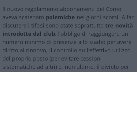
Il nuovo regolamento abbonamenti del Como
aveva scatenato
polemiche
nei giorni scorsi. A far
discutere i tifosi sono state soprattutto
tre novità
introdotte dal club
: l’obbligo di raggiungere un
numero minimo di presenze allo stadio per avere
diritto al rinnovo, il controllo sull’effettivo utilizzo
del proprio posto (per evitare cessioni
sistematiche ad altri) e, non ultimo, il divieto per
gli abbonati di indossare i colori della squadra
avversaria. Regole percepite da molti come troppo
invasive nei confronti di chi un titolo d’accesso lo
ha comunque pagato di tasca propria e che hanno
alimentato il sospetto (poi rivelatosi in parte
infondato) che il club potesse arrivare a ritirare
l’abbonamento nel corso della stessa stagione.