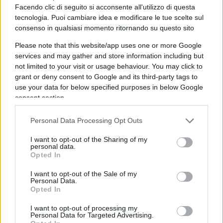
Facendo clic di seguito si acconsente all'utilizzo di questa
congettura, che
ella intendesse per fatti quella
tecnologia. Puoi cambiare idea e modificare le tue scelte sul
sorta di mitologia resistenziale
che, accennata
consenso in qualsiasi momento ritornando su questo sito
all’inizio della puntata, racconta di una lotta
Please note that this website/app uses one or more Google
partigiana decisiva per le future sorti della
services and may gather and store information including but
nazione, senza la quale – è stato detto con forza –
not limited to your visit or usage behaviour. You may click to
grant or deny consent to Google and its third-party tags to
gli italiani non avrebbero goduto della più bella
use your data for below specified purposes in below Google
Costituzione del mondo.
consent section.
Personal Data Processing Opt Outs
Ma è con l’intervento di
Sara Menafra,
vicedirettrice di
Open
, che la stessa, eterna
I want to opt-out of the Sharing of my
personal data.
propaganda resistenziale – con la quale una certa
Opted In
sinistra pensa ancora di aumentare i propri
I want to opt-out of the Sale of my
consensi – raggiunge il suo punto più alto. Dopo
Personal Data.
aver confutato in radice quanto affermato dal
Opted In
presidente del Senato, e ribadito efficacemente da
I want to opt-out of processing my
Personal Data for Targeted Advertising.
Senaldi, sostenendo che quest’ultimo avesse