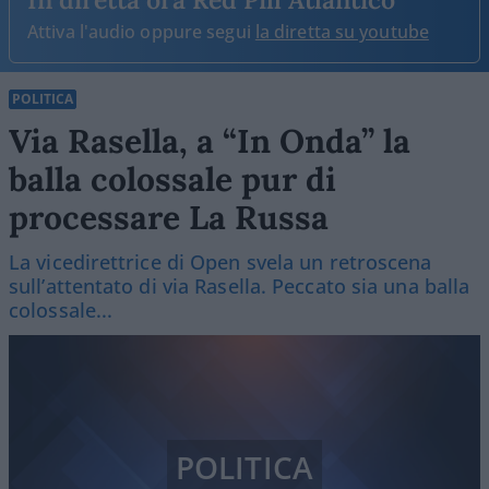
Attiva l'audio oppure segui
la diretta su youtube
POLITICA
Via Rasella, a “In Onda” la
balla colossale pur di
processare La Russa
La vicedirettrice di Open svela un retroscena
sull’attentato di via Rasella. Peccato sia una balla
colossale...
POLITICA