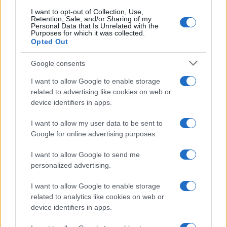
seguito il crollo della Jugoslavia, sono anch’io
I want to opt-out of Collection, Use,
figlio della guerra, non la sosterrò mai. Ma i
Retention, Sale, and/or Sharing of my
Personal Data that Is Unrelated with the
tennisti, gli atleti non c’entrano niente”. Dello
Purposes for which it was collected.
Opted Out
stesso pensiero del tennista serbo è anche l’Atp,
definendo
“un precedente dannoso”
la scelta di
Google consents
escludere i tennisti in base alla loro nazionalità, e
I want to allow Google to enable storage
non secondo il più classico dei criteri di selezione
related to advertising like cookies on web or
sportiva: la classifica.
device identifiers in apps.
I want to allow my user data to be sent to
#DJOKOVIC
#GRAN BRETAGNA
#RUSSI
Google for online advertising purposes.
#TENNIS
#WIMBLEDON
I want to allow Google to send me
Pagina
PAGINA
personalized advertising.
Precedente
SUCCESSIVA
I want to allow Google to enable storage
related to analytics like cookies on web or
86
device identifiers in apps.
Leggi i commenti