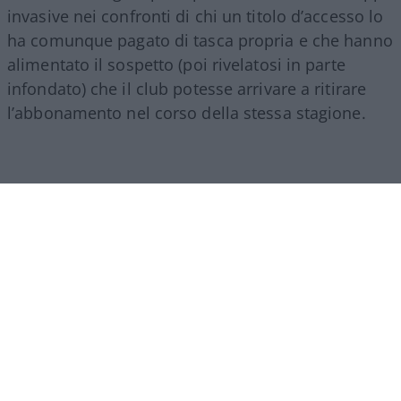
invasive nei confronti di chi un titolo d’accesso lo
ha comunque pagato di tasca propria e che hanno
alimentato il sospetto (poi rivelatosi in parte
infondato) che il club potesse arrivare a ritirare
l’abbonamento nel corso della stessa stagione.