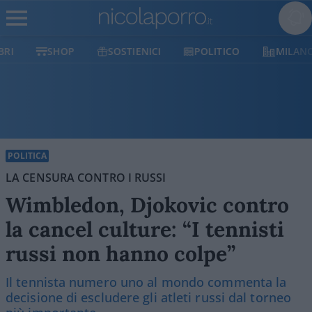
SHOP
SOSTIENICI
POLITICO
MILANO
POLITICA
LA CENSURA CONTRO I RUSSI
Wimbledon, Djokovic contro
la cancel culture: “I tennisti
russi non hanno colpe”
Il tennista numero uno al mondo commenta la
decisione di escludere gli atleti russi dal torneo