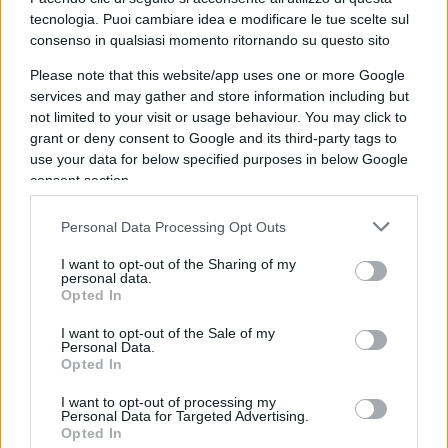
proprio il contrario di quanto affermavano
tecnologia. Puoi cambiare idea e modificare le tue scelte sul
estenuanti messaggi, in nome del pluralismo, del
consenso in qualsiasi momento ritornando su questo sito
cosmopolitismo e dell’integrazione, propinati
Please note that this website/app uses one or more Google
dalle frange politically correct. Oggi, nel tentativo
services and may gather and store information including but
not limited to your visit or usage behaviour. You may click to
di combattere la guerra in Ucraina,
l’Occidente si
grant or deny consent to Google and its third-party tags to
sta progressivamente “russificando”
,
use your data for below specified purposes in below Google
rischiando di cadere nella trappola autoritaria
consent section.
che, guarda caso, trova a Mosca il proprio pane
quotidiano: censura, pensiero unico, illiberalità.
Personal Data Processing Opt Outs
I want to opt-out of the Sharing of my
personal data.
Opted In
Prende posizione, ancora una volta, il numero uno
I want to opt-out of the Sale of my
al mondo,
Novak Djokovic
: “Una decisione folle.
Personal Data.
Opted In
Quando il governo interferisce con lo sport, il
risultato non è mai buono”. E prosegue: “Essendo
I want to opt-out of processing my
Personal Data for Targeted Advertising.
cresciuto durante i conflitti civili che hanno
Opted In