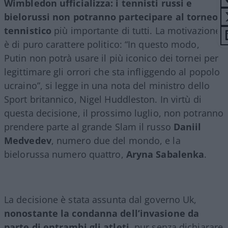
Wimbledon ufficializza: i tennisti russi e
bielorussi non potranno partecipare al torneo
tennistico
più importante di tutti. La motivazione
è di puro carattere politico: “In questo modo,
Putin non potrà usare il più iconico dei tornei per
legittimare gli orrori che sta infliggendo al popolo
ucraino”, si legge in una nota del ministro dello
Sport britannico, Nigel Huddleston. In virtù di
questa decisione, il prossimo luglio, non potranno
prendere parte al grande Slam il russo
Daniil
Medvedev
, numero due del mondo, e la
bielorussa numero quattro,
Aryna Sabalenka
.
La decisione è stata assunta dal governo Uk,
nonostante la condanna dell’invasione da
parte di entrambi gli atleti
, pur senza dichiarare