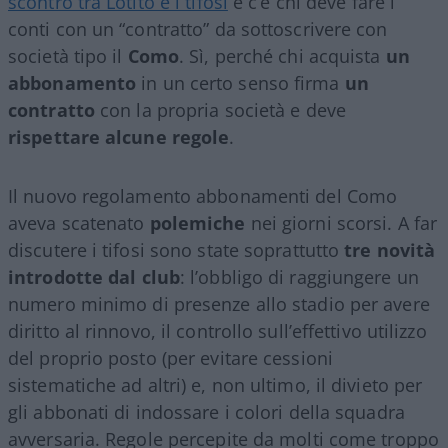
scontro tra Lotito e i tifosi
e c’è chi deve fare i
conti con un “contratto” da sottoscrivere con
società tipo il
Como
. Sì, perché chi acquista
un
abbonamento
in un certo senso firma
un
contratto
con la propria società e deve
rispettare alcune regole
.
Il nuovo regolamento abbonamenti del Como
aveva scatenato
polemiche
nei giorni scorsi. A far
discutere i tifosi sono state soprattutto
tre novità
introdotte dal club
: l’obbligo di raggiungere un
numero minimo di presenze allo stadio per avere
diritto al rinnovo, il controllo sull’effettivo utilizzo
del proprio posto (per evitare cessioni
sistematiche ad altri) e, non ultimo, il divieto per
gli abbonati di indossare i colori della squadra
avversaria. Regole percepite da molti come troppo