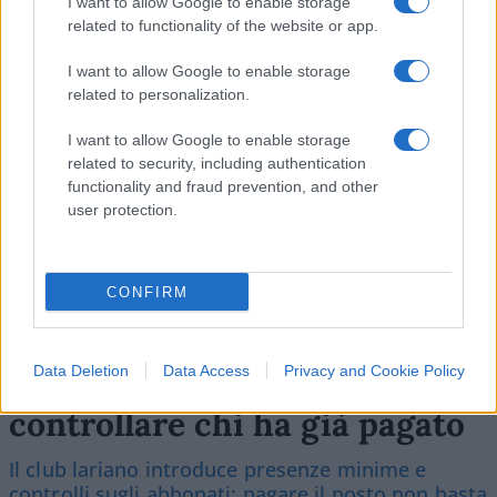
I want to allow Google to enable storage
related to functionality of the website or app.
I want to allow Google to enable storage
SEDUTE SATIRICHE
related to personalization.
Vignetta del 04/08/2026
I want to allow Google to enable storage
related to security, including authentication
functionality and fraud prevention, and other
user protection.
Vai all'archivio delle vignette
CONFIRM
Data Deletion
Data Access
Privacy and Cookie Policy
Il Como e l’assurda pretesa di
controllare chi ha già pagato
Il club lariano introduce presenze minime e
controlli sugli abbonati: pagare il posto non basta