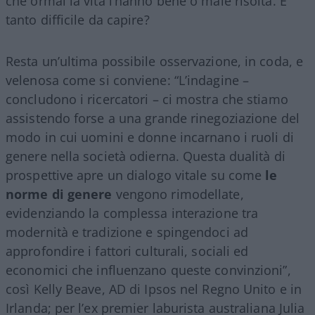
che ormai la vita l’hanno bene o male risolta. È
tanto difficile da capire?
Resta un’ultima possibile osservazione, in coda, e
velenosa come si conviene: “L’indagine –
concludono i ricercatori – ci mostra che stiamo
assistendo forse a una grande rinegoziazione del
modo in cui uomini e donne incarnano i ruoli di
genere nella società odierna. Questa dualità di
prospettive apre un dialogo vitale su come
le
norme di genere
vengono rimodellate,
evidenziando la complessa interazione tra
modernità e tradizione e spingendoci ad
approfondire i fattori culturali, sociali ed
economici che influenzano queste convinzioni”,
così Kelly Beave, AD di Ipsos nel Regno Unito e in
Irlanda; per l’ex premier laburista australiana Julia