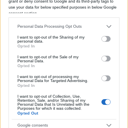
grant or deny consent to Google and its third-party tags to
rinunciato a cogliere
, che ormai vedono solo
use your data for below specified purposes in below Google
attraverso le loro lenti di boomer woke.
consent section.
Personal Data Processing Opt Outs
E fin qui siamo alla critica della ragion pratica;
I want to opt-out of the Sharing of my
personal data.
poi, non sfuggirà a nessuno, almeno tra quanti
Opted In
provvisti di residuo buon senso, l’effetto-rigurgito:
I want to opt-out of the Sale of my
a furia di plasmare, sformare, modificare
Personal Data.
Opted In
comportamenti, valori, cervelli, insomma di
rompere i coglioni,
si ottiene l’effetto opposto
:
I want to opt-out of processing my
Personal Data for Targeted Advertising.
un irrigidimento nell’ostinazione, un ritorno al
Opted In
caro vecchio passato. Che magari non è neanche
I want to opt-out of Collection, Use,
così caro, ma diventa via di fuga, di salvezza da un
Retention, Sale, and/or Sharing of my
Personal Data that Is Unrelated with the
presente moralisticamente oppressivo e non più
Purposes for which it was collected.
sostenibile. Detto in parole essenziali: decenni di
Opted Out
rottura sul transfemminismo dittatoriale, e
questi
Google consents