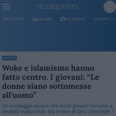
MILANO
ATLANTICO
ZUPPA DI PORRO
E
SOCIETÀ
Woke e islamismo hanno
fatto centro. I giovani: “Le
donne siano sottomesse
all’uomo”
Un sondaggio scopre che molti giovani tornano a
modelli tradizionali. Ma invece di farsi domande, i