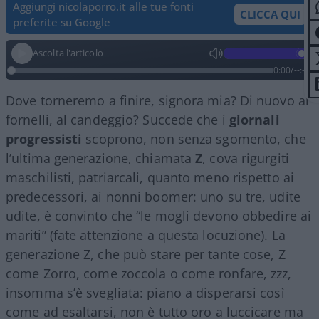
Aggiungi nicolaporro.it alle tue fonti
CLICCA QUI
preferite su Google
Ascolta l'articolo
0:00
/
--:--
Dove torneremo a finire, signora mia? Di nuovo ai
fornelli, al candeggio? Succede che i
giornali
progressisti
scoprono, non senza sgomento, che
l’ultima generazione, chiamata
Z
, cova rigurgiti
maschilisti, patriarcali, quanto meno rispetto ai
predecessori, ai nonni boomer: uno su tre, udite
udite, è convinto che “le mogli devono obbedire ai
mariti” (fate attenzione a questa locuzione). La
generazione Z, che può stare per tante cose, Z
come Zorro, come zoccola o come ronfare, zzz,
insomma s’è svegliata: piano a disperarsi così
come ad esaltarsi, non è tutto oro a luccicare ma