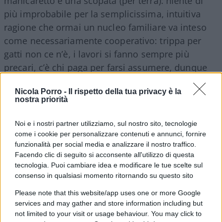
manicaretto e una scopata (per terra): niente di
più improbabile per la semplicissima, intuitiva
ragione che ormai un nucleo familiare va inteso
come necessariamente cooperativo: trippa per
gatti non ce n’è, i lavori si fanno sempre più
precari, c’è chi paga per farsi assumere, dunque
sfruttare, (quasi) tutti siamo un po’ fattorini, il
Nicola Porro -
Il rispetto della tua privacy è la
divario della società del “venti-ottanta” si dilata in
nostra priorità
un “uno-novantanove”, i privilegiati lo sono
sempre di più sebbene in numero sempre minore;
Noi e i nostri partner utilizziamo, sul nostro sito, tecnologie
per tutti gli altri la giornata multitasking tra
come i cookie per personalizzare contenuti e annunci, fornire
funzionalità per social media e analizzare il nostro traffico.
occupazione professionale e domestica non è
Facendo clic di seguito si acconsente all'utilizzo di questa
neppure una opzione, una scelta: è una necessità
tecnologia. Puoi cambiare idea e modificare le tue scelte sul
che prescinde dai ruoli e dai sessi. Altro che
consenso in qualsiasi momento ritornando su questo sito
sentirsi “sotto pressione per conformarsi a rigidi
Please note that this website/app uses one or more Google
stereotipi di genere”. Questi giornali pretendono
services and may gather and store information including but
di squadernare
una società che hanno
not limited to your visit or usage behaviour. You may click to