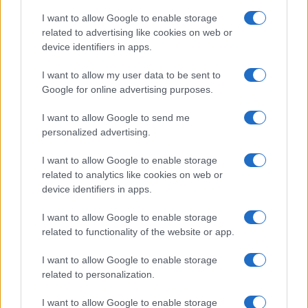
sono i risultati
: la donna a casa, l’uomo “forte”
I want to allow Google to enable storage
che ha l’ultima parola. Forse tutti questi apostoli
related to advertising like cookies on web or
della nuova società, tra i quali “filantropi” e
device identifiers in apps.
tecnocrati alla corte di un pedofinanziere,
dovrebbero farsi due conti; con loro, la stragrande
I want to allow my user data to be sent to
Google for online advertising purposes.
maggioranza dei media occidentali, che vengono
abbondantemente finanziati, cioè corrotti, per non
I want to allow Google to send me
vedere quello che c’è e per vedere quello che non
personalized advertising.
c’è ma ci deve essere.
I want to allow Google to enable storage
related to analytics like cookies on web or
device identifiers in apps.
Leggi anche:
I want to allow Google to enable storage
L’ennesimo delirio gender: arrivano le
related to functionality of the website or app.
“etichette inclusive”
I want to allow Google to enable storage
related to personalization.
I want to allow Google to enable storage