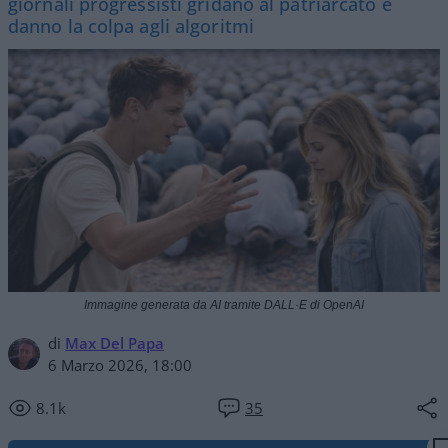
giornali progressisti gridano al patriarcato e
danno la colpa agli algoritmi
Immagine generata da AI tramite DALL·E di OpenAI
di
Max Del Papa
6 Marzo 2026, 18:00
8.1k
35