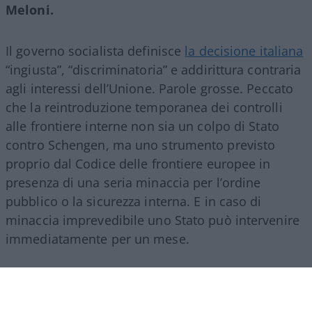
Meloni.
Il governo socialista definisce
la decisione italiana
“ingiusta”, “discriminatoria” e addirittura contraria
agli interessi dell’Unione. Parole grosse. Peccato
che la reintroduzione temporanea dei controlli
alle frontiere interne non sia un colpo di Stato
contro Schengen, ma uno strumento previsto
proprio dal Codice delle frontiere europee in
presenza di una seria minaccia per l’ordine
pubblico o la sicurezza interna. E in caso di
minaccia imprevedibile uno Stato può intervenire
immediatamente per un mese.