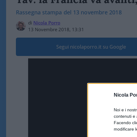
Rassegna stampa del 13 novembre 2018
di
Nicola Porro
13 Novembre 2018, 13:31
Segui nicolaporro.it su Google
Nicola Po
Noi e i nost
contenuti e 
Facendo clic
modificare l