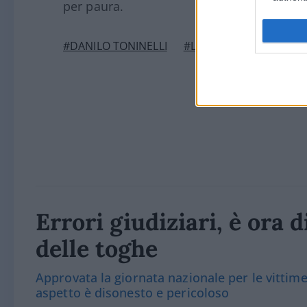
per paura.
#DANILO TONINELLI
#LUIGI DI MAIO
#MAT
Errori giudiziari, è ora d
delle toghe
Approvata la giornata nazionale per le vittim
aspetto è disonesto e pericoloso