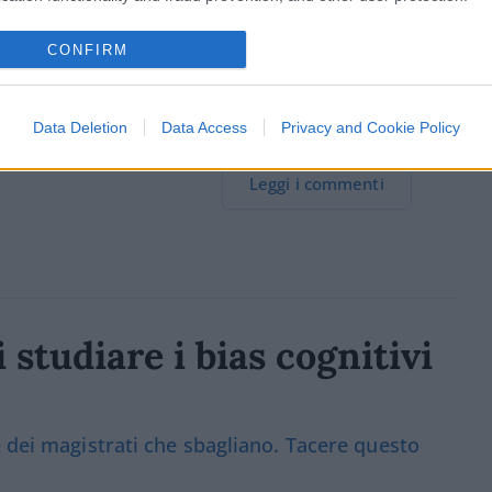
CONFIRM
TEO RENZI
#MATTEO SALVINI
#NO TAV
Data Deletion
Data Access
Privacy and Cookie Policy
3
Leggi i commenti
i studiare i bias cognitivi
e dei magistrati che sbagliano. Tacere questo