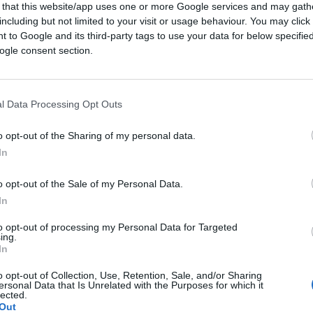
 that this website/app uses one or more Google services and may gath
including but not limited to your visit or usage behaviour. You may click 
 to Google and its third-party tags to use your data for below specifi
ogle consent section.
l Data Processing Opt Outs
o opt-out of the Sharing of my personal data.
In
 pensionati. E non poteva essere
o opt-out of the Sale of my Personal Data.
In
to opt-out of processing my Personal Data for Targeted
 nuovo sul fronte. E
Danilo Toninelli
ing.
lo Il Fatto Quotidiano pensa che l’incontro
In
giornali racconta come i francesi abbiano
o opt-out of Collection, Use, Retention, Sale, and/or Sharing
i europei.
ersonal Data that Is Unrelated with the Purposes for which it
lected.
Out