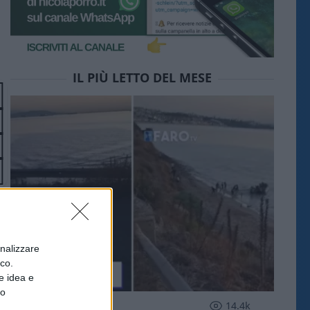
IL PIÙ LETTO DEL MESE
onalizzare
ico.
e idea e
to
ESTERI
14.4k