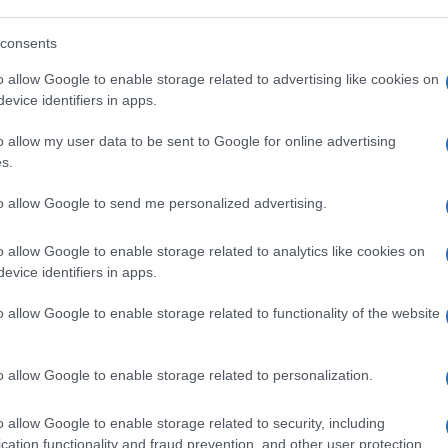
consents
ice.
o allow Google to enable storage related to advertising like cookies on
evice identifiers in apps.
li gridarono allo scandalo: il giudice dà
a non se ne accorge.
o allow my user data to be sent to Google for online advertising
s.
li
su come fare le interviste. Il Corriere
to allow Google to send me personalized advertising.
o allow Google to enable storage related to analytics like cookies on
evice identifiers in apps.
uguale Bombassei?
o allow Google to enable storage related to functionality of the website
otina down al Corriere.
o allow Google to enable storage related to personalization.
o allow Google to enable storage related to security, including
glesi non le vogliono dare l’asilo politico
cation functionality and fraud prevention, and other user protection.