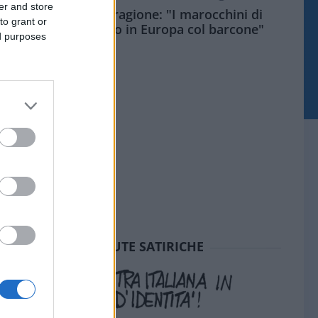
er and store
Meloni aveva ragione: "I marocchini di
to grant or
Ceuta sbarcano in Europa col barcone"
ed purposes
SEDUTE SATIRICHE