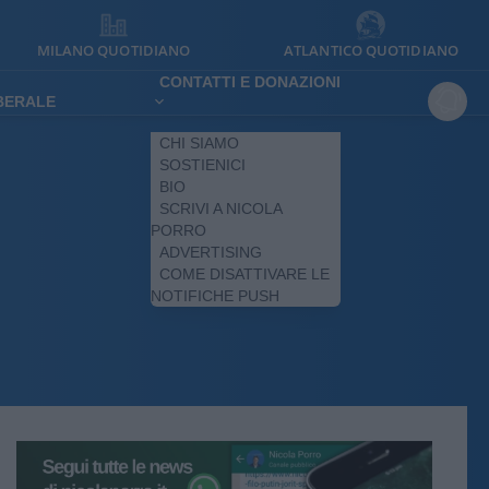
MILANO QUOTIDIANO
ATLANTICO QUOTIDIANO
CONTATTI E DONAZIONI
IBERALE
CHI SIAMO
SOSTIENICI
BIO
SCRIVI A NICOLA
PORRO
ADVERTISING
COME DISATTIVARE LE
NOTIFICHE PUSH