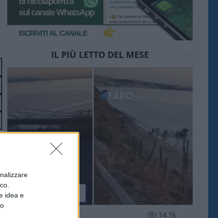
IL PIÙ LETTO DEL MESE
onalizzare
ico.
e idea e
to
ESTERI
14.7k