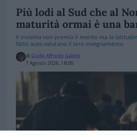
Più lodi al Sud che al Nor
maturità ormai è una bar
Il sistema non premia il merito ma la latitudine
fatto auto-valutano il loro insegnamento
di
Giulio Alfredo Galetti
7 Agosto 2026, 18:00