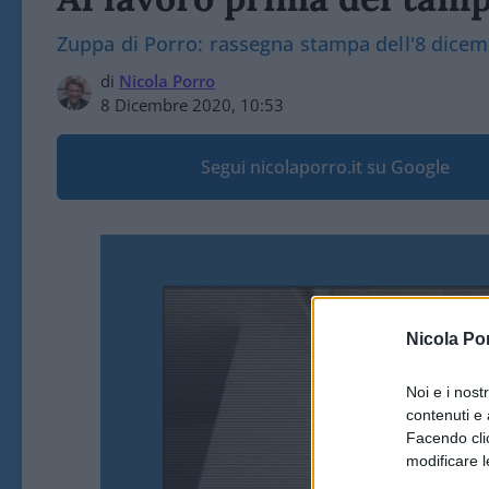
Zuppa di Porro: rassegna stampa dell'8 dice
di
Nicola Porro
8 Dicembre 2020, 10:53
Segui nicolaporro.it su Google
Nicola Po
Noi e i nost
contenuti e 
Facendo clic
modificare l