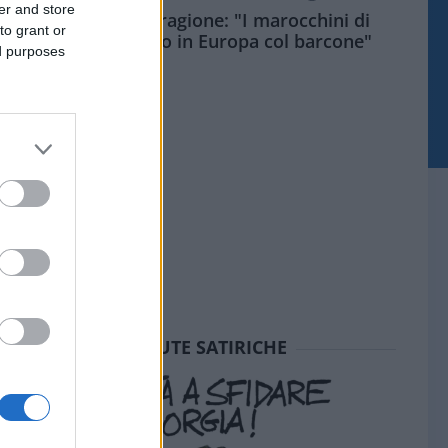
er and store
Meloni aveva ragione: "I marocchini di
to grant or
Ceuta sbarcano in Europa col barcone"
ed purposes
SEDUTE SATIRICHE