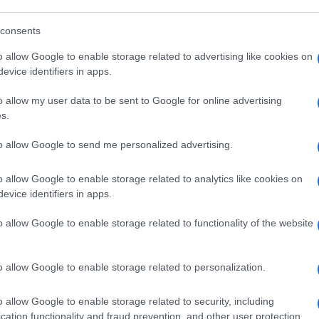
consents
o allow Google to enable storage related to advertising like cookies on
ano gli spostamenti alle provincie. Milan, su
evice identifiers in apps.
erza ondata. Libero sperimenta il nuovo
o allow my user data to be sent to Google for online advertising
s.
gata pazzesca. Nicoletti sfotte.
to allow Google to send me personalized advertising.
o allow Google to enable storage related to analytics like cookies on
a oggi lo farei se in cambio recuperassi
evice identifiers in apps.
o allow Google to enable storage related to functionality of the website
cheroni sul Giornale non si unisce al coro di
o allow Google to enable storage related to personalization.
o allow Google to enable storage related to security, including
cation functionality and fraud prevention, and other user protection.