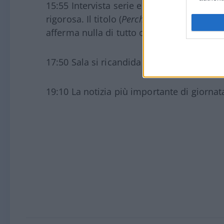
15:55 Intervista serie e rigorosa al premie
rigorosa. Il titolo (
Perché dico no allo stato 
afferma nulla di tutto ciò.
17:50 Sala si ricandida e intervista incre
19:10 La notizia più importante di giornat