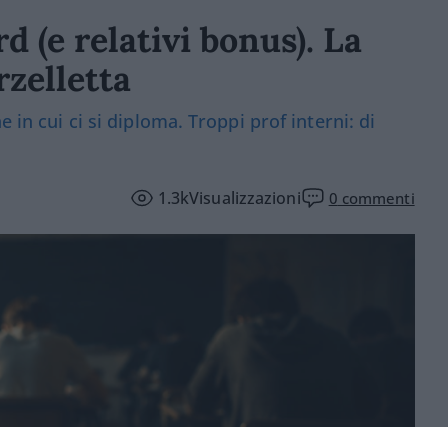
d (e relativi bonus). La
zelletta
 in cui ci si diploma. Troppi prof interni: di
1.3k
Visualizzazioni
0
commenti