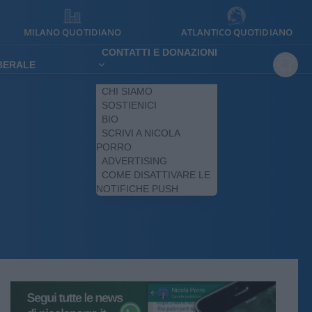
MILANO QUOTIDIANO
ATLANTICO QUOTIDIANO
CONTATTI E DONAZIONI
IBERALE
CHI SIAMO
SOSTIENICI
BIO
SCRIVI A NICOLA
PORRO
ADVERTISING
COME DISATTIVARE LE
NOTIFICHE PUSH