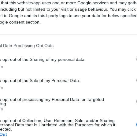
 that this website/app uses one or more Google services and may gath
including but not limited to your visit or usage behaviour. You may click 
 to Google and its third-party tags to use your data for below specifi
ogle consent section.
l Data Processing Opt Outs
o opt-out of the Sharing of my personal data.
In
o opt-out of the Sale of my Personal Data.
o dei ministri.
In
to opt-out of processing my Personal Data for Targeted
empo, a proposito del piano fuffa da 200
ing.
ulla taskforce. Sorgi scrive che l’ha
In
 Libero che non firmerà.
o opt-out of Collection, Use, Retention, Sale, and/or Sharing
ersonal Data that Is Unrelated with the Purposes for which it
lected.
Out