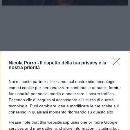
Nicola Porro -
Il rispetto della tua privacy è la
nostra priorità
Noi e i nostri partner utilizziamo, sul nostro sito, tecnologie
come i cookie per personalizzare contenuti e annunci, fornire
funzionalità per social media e analizzare il nostro traffico.
Nessuno più distante, più incompatibile del
Facendo clic di seguito si acconsente all'utilizzo di questa
tecnologia. Puoi cambiare idea e modificare le tue scelte sul
compagno Guccini,
epitome del comunista
consenso in qualsiasi momento ritornando su questo sito
ortodosso fino all’ipocrisia, uno che fa una
Please note that this website/app uses one or more Google
canzone per raccontare l’invasione di Praga ma
services and may gather and store information including but