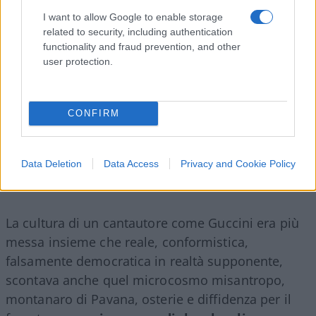
I want to allow Google to enable storage
related to security, including authentication
functionality and fraud prevention, and other
user protection.
CONFIRM
Data Deletion
Data Access
Privacy and Cookie Policy
La cultura di un cantautore come Guccini era più
messa insieme che reale, conformistica,
falsamente democratica in realtà supponente,
scontava anche quel microcosmo misantropo,
montanaro di Pavana, osterie e diffidenza per il