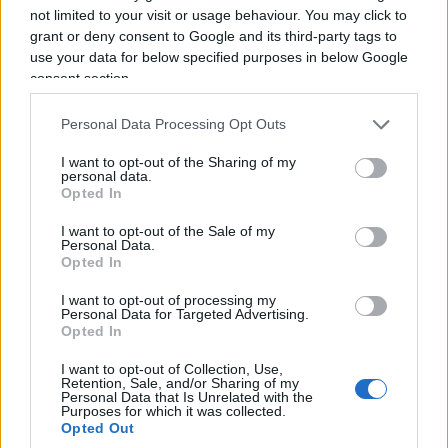
non nomina mai l’invasore sovietico, ne fa una per
not limited to your visit or usage behaviour. You may click to
piangere Auschwitz e fa in modo che tutti
grant or deny consent to Google and its third-party tags to
capiscano che è una metafora, il nazismo male
use your data for below specified purposes in below Google
consent section.
eterno per la destra, senza distinzioni, senza
ricordare che l’antisemitismo moderno Hitler lo
Personal Data Processing Opt Outs
prende pari pari da Stalin, da Marx.
L’archetipo
I want to opt-out of the Sharing of my
dei cantautori “impegnati” nella propaganda
,
personal data.
in un modo superficiale, povero di contenuti e di
Opted In
profondità, che poteva andar bene per i liceali
I want to opt-out of the Sale of my
esaltati.
Personal Data.
Opted In
I want to opt-out of processing my
Guccini, come i colleghi di militanza, era uno che
Personal Data for Targeted Advertising.
doveva la sua fortuna cantautorale e poi di
Opted In
scrittore alla
perfetta macchina cultural
I want to opt-out of Collection, Use,
Retention, Sale, and/or Sharing of my
egemonica del PCI
con le sue ARCI, le feste
Personal Data that Is Unrelated with the
dell’Unità, l’oliato circuito dei concerti e della
Purposes for which it was collected.
Opted Out
promozione ideologizzata, e per tutti gli anni