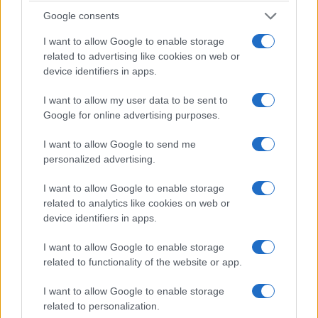
Settanta quel cantare in eskimo aveva funzionato
Google consents
bene, serviva al partito, la sottocultura canterina
I want to allow Google to enable storage
s’incaricava, calando dall’alto la pessima
related to advertising like cookies on web or
pubblicistica rivoluzionaria di riferimento, di
device identifiers in apps.
coltivare il campo della contestazione giovanile,
I want to allow my user data to be sent to
possibilmente lasciandolo nell’alveo del PCI
Google for online advertising purposes.
contro le derive estremistiche; Guccini e gli altri
I want to allow Google to send me
non sono mai usciti da una fedeltà opportunistica,
personalized advertising.
se arrivavano agli scazzi con le mille forme di
contestazione, dall’Autonomia a Lotta Continua,
I want to allow Google to enable storage
related to analytics like cookies on web or
dai grandi porcili del Re Nudo al Parco Lambro o
device identifiers in apps.
del convegno bolognese del ‘77 contro la
repressione, lo facevano in quel modo ambiguo,
I want to allow Google to enable storage
possibilista, perché il target giovanile aveva il suo
related to functionality of the website or app.
peso, ma fondamentalmente rigido come voleva
I want to allow Google to enable storage
la nomenklatura di Botteghe Oscure.
related to personalization.