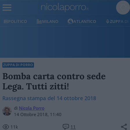
POLITICO
MILANO
ATLANTICO
ZUPPA DI
ZUPPA DI PORRO
Bomba carta contro sede
Lega. Tutti zitti!
Rassegna stampa del 14 ottobre 2018
di
Nicola Porro
14 Ottobre 2018, 11:40
11k
11