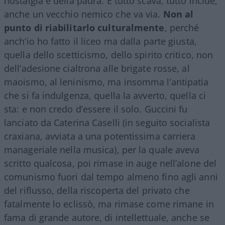
nostalgia e della paura. E tutto scava, tutto incide,
anche un vecchio nemico che va via.
Non al
punto di riabilitarlo culturalmente
, perché
anch’io ho fatto il liceo ma dalla parte giusta,
quella dello scetticismo, dello spirito critico, non
dell’adesione cialtrona alle brigate rosse, al
maoismo, al leninismo, ma insomma l’antipatia
che si fa indulgenza, quella la avverto, quella ci
sta: e non credo d’essere il solo. Guccini fu
lanciato da Caterina Caselli (in seguito socialista
craxiana, avviata a una potentissima carriera
manageriale nella musica), per la quale aveva
scritto qualcosa, poi rimase in auge nell’alone del
comunismo fuori dal tempo almeno fino agli anni
del riflusso, della riscoperta del privato che
fatalmente lo eclissò, ma rimase come rimane in
fama di grande autore, di intellettuale, anche se