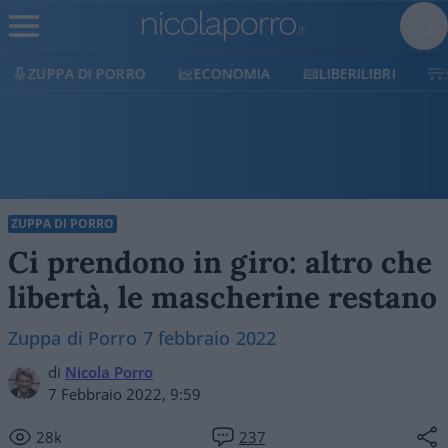
 PORRO
ECONOMIA
LIBERILIBRI
SHOP
SO
ZUPPA DI PORRO
Ci prendono in giro: altro che
libertà, le mascherine restano
Zuppa di Porro 7 febbraio 2022
di
Nicola Porro
7 Febbraio 2022, 9:59
28k
237