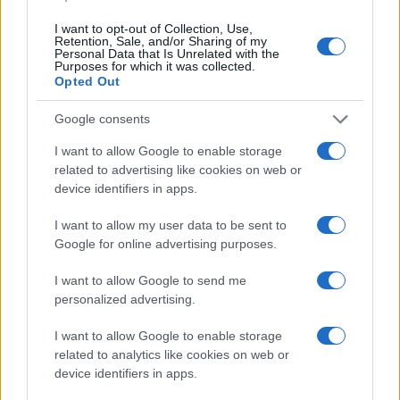
I want to opt-out of Collection, Use,
Retention, Sale, and/or Sharing of my
Personal Data that Is Unrelated with the
SEDUTE SATIRICHE
Purposes for which it was collected.
Vignetta del 07/08/2026
Opted Out
Google consents
I want to allow Google to enable storage
related to advertising like cookies on web or
Vai all'archivio delle vignette
device identifiers in apps.
I want to allow my user data to be sent to
Google for online advertising purposes.
I want to allow Google to send me
Perché Vannacci è “pacifico”
personalized advertising.
ma non “pacifista”
I want to allow Google to enable storage
related to analytics like cookies on web or
La candidatura di Burgio riaccende lo scontro:
device identifiers in apps.
essere pacifici non significa rinunciare a