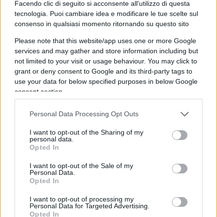
Facendo clic di seguito si acconsente all'utilizzo di questa
questi non mollano. E poi la fake dell’obbligo
tecnologia. Puoi cambiare idea e modificare le tue scelte sul
mascherina tolta all’aperto…
consenso in qualsiasi momento ritornando su questo sito
Please note that this website/app uses one or more Google
16:57 Il liberal Calenda che ama i pugni chiusi…
services and may gather and store information including but
not limited to your visit or usage behaviour. You may click to
grant or deny consent to Google and its third-party tags to
use your data for below specified purposes in below Google
17:22 Parola ai commensali.
consent section.
Personal Data Processing Opt Outs
18:25 Sta per tornare
La Ripartenza
, la festa del
nostro sito. Quest’anno con un doppio
I want to opt-out of the Sharing of my
personal data.
appuntamento: il 14 aprile a Miami e il 16-17
Opted In
luglio a Bari. Vi aspetto!
I want to opt-out of the Sale of my
Personal Data.
Opted In
237
I want to opt-out of processing my
Personal Data for Targeted Advertising.
Leggi i commenti
Opted In