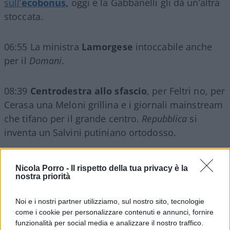
sull’
ecobonus,
oggi e la Gabbanelli gli dà un’altra
stoccata.
06:55 La ministra
Lamorgese
intoccabile anche
per il
Domani
.
08:39
Centrodestra allo sfascio
, per Feltri no, per
Cerasa una Meloni grillina e i giornali mainstream
che tifano per il grande centro.
Repubblica
si
inventa un Salvini putiniano ortodosso.
Nicola Porro -
Il rispetto della tua privacy è la
nostra priorità
12:50
Caso Eni
, una storiaccia giudiziaria
raccontata da Luciano Capone sul
Foglio
.
Noi e i nostri partner utilizziamo, sul nostro sito, tecnologie
come i cookie per personalizzare contenuti e annunci, fornire
14:15
Covid
,
ci prendono in giro sulle riaperture
,
funzionalità per social media e analizzare il nostro traffico.