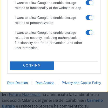
I want to allow Google to enable storage
difendersi
related to functionality of the website or app.
di
Giorgio Carta
1.4k
0
I want to allow Google to enable storage
10 Agosto 2026, 10:00
related to personalization.
I want to allow Google to enable storage
related to security, including authentication
functionality and fraud prevention, and other
user protection.
CONFIRM
Data Deletion
Data Access
Privacy and Cookie Policy
Ieri
Futuro Nazionale
ha annunciato la candidatura a
sindaco di Milano del generale dei Carabinieri
Carmelo
Burgio
e Francesco Storace ha commentato su