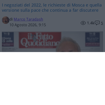
I negoziati del 2022, le richieste di Mosca e quella
versione sulla pace che continua a far discutere
di
Marco Taradash
1.4k
5
10 Agosto 2026, 9:15