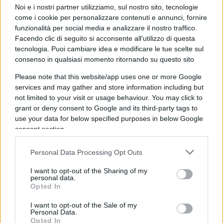
Noi e i nostri partner utilizziamo, sul nostro sito, tecnologie
come i cookie per personalizzare contenuti e annunci, fornire
10:52 Per
Sassoli
, Ue a rischio se la destra vince le
funzionalità per social media e analizzare il nostro traffico.
regionali…
Facendo clic di seguito si acconsente all'utilizzo di questa
tecnologia. Puoi cambiare idea e modificare le tue scelte sul
consenso in qualsiasi momento ritornando su questo sito
12:05 Fibrillazioni grillini. Sentite questa, mentre
Please note that this website/app uses one or more Google
Cernobbio
si inchina ai grillini.
services and may gather and store information including but
not limited to your visit or usage behaviour. You may click to
grant or deny consent to Google and its third-party tags to
use your data for below specified purposes in below Google
13: 27 Roma contro il Nord per sede agenzie.
consent section.
15:00 La riforma della tv e il falso decreto
Personal Data Processing Opt Outs
semplificazioni che complica.
I want to opt-out of the Sharing of my
personal data.
Opted In
16:08 Follia giudiziaria per il gommista Pacini che
I want to opt-out of the Sale of my
sparò ai rapinatori: il pm vuole l’archiviazione e i
Personal Data.
Opted In