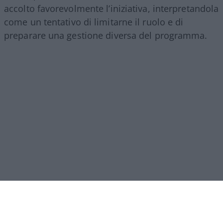
accolto favorevolmente l’iniziativa, interpretandola
come un tentativo di limitarne il ruolo e di
preparare una gestione diversa del programma.
Mottola e Valesini sarebbero inoltre considerati
tra i
possibili candidati alla successione
,