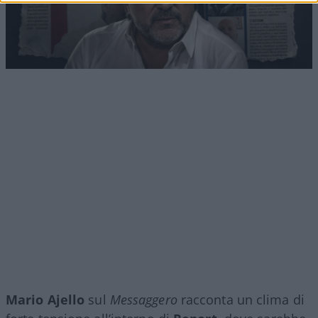
Mario Ajello
sul
Messaggero
racconta un clima di