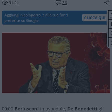
31.9k
86
Aggiungi nicolaporro.it alle tue fonti
CLICCA QUI
preferite su Google
00:00
Berlusconi
in ospedale,
De Benedetti
gli