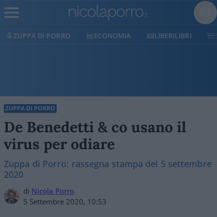
ECONOMIA
LIBERILIBRI
SHOP
SOSTIENICI
ZUPPA DI PORRO
De Benedetti & co usano il
virus per odiare
Zuppa di Porro: rassegna stampa del 5 settembre
2020
di
Nicola Porro
5 Settembre 2020, 10:53