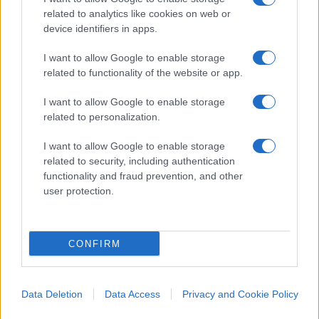
related to analytics like cookies on web or
device identifiers in apps.
“Ranucci commissariato dal
soviet interno”. Il retroscena
I want to allow Google to enable storage
related to functionality of the website or app.
sulle tensioni a Report
I want to allow Google to enable storage
Già cominciata la partita per il dopo Ranucci. Due
related to personalization.
inviati di punta fanno firmare un documento ai
I want to allow Google to enable storage
colleghi per la nascita del comitato editoriale
related to security, including authentication
functionality and fraud prevention, and other
di
Redazione
1.4k
0
user protection.
8 Agosto 2026, 12:30
CONFIRM
Data Deletion
Data Access
Privacy and Cookie Policy