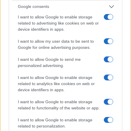
Cgil, se non lo sa glielo dico, non si gira mai
Google consents
dall’altra parte in nessun momento, tanto meno
I want to allow Google to enable storage
nel rispetto del nostro presidente della
related to advertising like cookies on web or
device identifiers in apps.
Repubblica». Poi la confessione del Fgtb.
I want to allow my user data to be sent to
Google for online advertising purposes.
Cosa serve alla politica
I want to allow Google to send me
personalized advertising.
di
Suor Anna Monia Alfieri
1.3k
0
8 Agosto 2026, 13:40
I want to allow Google to enable storage
related to analytics like cookies on web or
device identifiers in apps.
I want to allow Google to enable storage
related to functionality of the website or app.
I want to allow Google to enable storage
related to personalization.