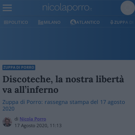
POLITICO
MILANO
ATLANTICO
ZUPPA DI
ZUPPA DI PORRO
Discoteche, la nostra libertà
va all’inferno
Zuppa di Porro: rassegna stampa del 17 agosto
2020
di
Nicola Porro
17 Agosto 2020, 11:13