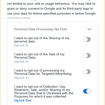
not limited to your visit or usage behaviour. You may click to
grant or deny consent to Google and its third-party tags to
use your data for below specified purposes in below Google
consent section.
Personal Data Processing Opt Outs
I want to opt-out of the Sharing of my
personal data.
Opted In
I want to opt-out of the Sale of my
Personal Data.
Opted In
I want to opt-out of processing my
Personal Data for Targeted Advertising.
Opted In
Maurizio Landini ha respinto le accuse
. Il
segretario generale della Cgil ha detto: «Se un
I want to opt-out of Collection, Use,
Retention, Sale, and/or Sharing of my
certo signor Fidanza, per far sapere che esiste,
Personal Data that Is Unrelated with the
Purposes for which it was collected.
deve parlare male della Cgil, credo che qui a
Opted Out
Marcinelle abbia preso un colpo di sole. Perché la