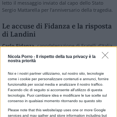
letto il messaggio inviato dal capo dello Stato
Sergio Mattarella per l’anniversario della tragedia.
Le accuse di Fidanza e la risposta
di Landini
Carlo Fidanza,
capodelegazione di Fratelli d’Italia
al Parlamento europeo, ha dichiarato: «La Cgil
Nicola Porro -
Il rispetto della tua privacy è la
deve vergognarsi! Questa mattina al Bois du
nostra priorità
Cazier, durante le commemorazioni ufficiali della
tragedia di Marcinelle, Ebbene, i rappresentanti
Noi e i nostri partner utilizziamo, sul nostro sito, tecnologie
come i cookie per personalizzare contenuti e annunci, fornire
della Cgil si sono voltati di spalle mentre il
funzionalità per social media e analizzare il nostro traffico.
Presidente del Senato Ignazio La Russa leggeva il
Facendo clic di seguito si acconsente all'utilizzo di questa
messaggio del Presidente della Repubblica Sergio
tecnologia. Puoi cambiare idea e modificare le tue scelte sul
consenso in qualsiasi momento ritornando su questo sito
Mattarella». Fidanza ha affermato che lo stesso
gesto è avvenuto durante l’intervento di Antonella
Please note that this website/app uses one or more Google
Sberna.
services and may gather and store information including but