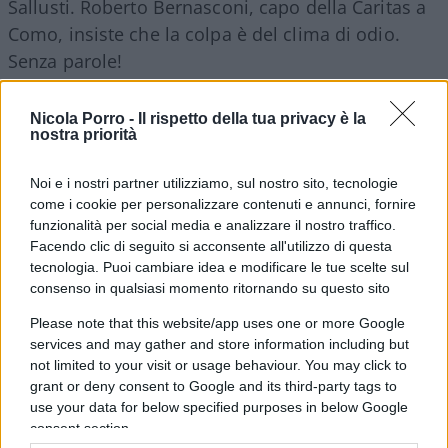
Sallusti. Roberto Bernasconi, capo della Caritas a
Como, insiste che la colpa è del clima di odio.
Senza parole!
09:00 L’inchiesta della
Lega
adesso passa
Nicola Porro -
Il rispetto della tua privacy è la
nostra priorità
sottotraccia. E nessuno parla della perizia di
Quarta Repubblica
.
Noi e i nostri partner utilizziamo, sul nostro sito, tecnologie
come i cookie per personalizzare contenuti e annunci, fornire
funzionalità per social media e analizzare il nostro traffico.
Facendo clic di seguito si acconsente all'utilizzo di questa
10:18
Paola Taverna
non paga le quote a
tecnologia. Puoi cambiare idea e modificare le tue scelte sul
Casaleggio
.
consenso in qualsiasi momento ritornando su questo sito
Please note that this website/app uses one or more Google
services and may gather and store information including but
11:00 La
scuola
non fa più notizia, tranne per il
not limited to your visit or usage behaviour. You may click to
Messaggero
che ricorda del prossimo sciopero dei
grant or deny consent to Google and its third-party tags to
Cobas.
use your data for below specified purposes in below Google
consent section.