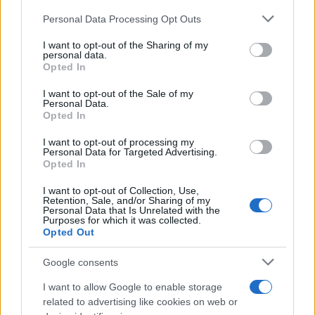
11:45 Tasse giù con il
Recovery fund
, insiste la
Personal Data Processing Opt Outs
Stampa
, per il
Tempo
il governo chiederà soldi per
la Tav.
I want to opt-out of the Sharing of my
personal data.
Opted In
12:05
Vittorio Sgarbi
contro la Pietà con il Cristo
I want to opt-out of the Sale of my
Personal Data.
nero.
Opted In
I want to opt-out of processing my
Personal Data for Targeted Advertising.
Opted In
12:18 Firmato alla Casa Bianca l’accordo tra
Israele, Emirati e Baherin. Vittoria di
Trump
.
I want to opt-out of Collection, Use,
Retention, Sale, and/or Sharing of my
Personal Data that Is Unrelated with the
Purposes for which it was collected.
#CASALEGGIO
#COMO
#DON MALGESINI
Opted Out
#GIUSEPPE CONTE
#LEGA
#PAOLA TAVERNA
Google consents
#SCUOLA
I want to allow Google to enable storage
related to advertising like cookies on web or
77