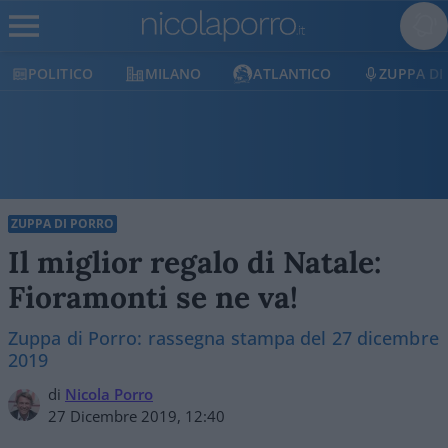
TICO
MILANO
ATLANTICO
ZUPPA DI PORRO
ZUPPA DI PORRO
Il miglior regalo di Natale:
Fioramonti se ne va!
Zuppa di Porro: rassegna stampa del 27 dicembre
2019
di
Nicola Porro
27 Dicembre 2019, 12:40