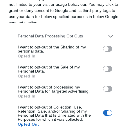
not limited to your visit or usage behaviour. You may click to
grant or deny consent to Google and its third-party tags to
La vicenda è stata segnalata sui social da alcuni
use your data for below specified purposes in below Google
visitatori presenti a Mauthausen. Secondo quanto
consent section.
riportato, una donna avrebbe contestato ai ragazzi
la scelta di esibire quei simboli proprio all’interno
Personal Data Processing Opt Outs
del memoriale, ricordando la natura del luogo.
I want to opt-out of the Sharing of my
personal data.
Opted In
I want to opt-out of the Sale of my
Personal Data.
Opted In
I want to opt-out of processing my
Personal Data for Targeted Advertising.
Opted In
I want to opt-out of Collection, Use,
Retention, Sale, and/or Sharing of my
Personal Data that Is Unrelated with the
Purposes for which it was collected.
Opted Out