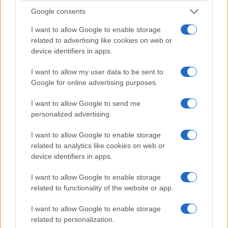
Google consents
La visitatrice avrebbe inoltre rivolto una domanda
I want to allow Google to enable storage
alla responsabile del gruppo, chiedendole se
related to advertising like cookies on web or
condividesse la protesta. Dalle testimonianze
device identifiers in apps.
circolate online, la guida avrebbe evitato di
I want to allow my user data to be sent to
rispondere direttamente, facendo riferimento
Google for online advertising purposes.
anche alla necessità di proseguire la visita. Gli
studenti avrebbero spiegato la loro iniziativa
I want to allow Google to send me
personalized advertising.
come una “protesta contro il genocidio a Gaza”,
collegando quindi la manifestazione alla
I want to allow Google to enable storage
situazione nella Striscia.
related to analytics like cookies on web or
device identifiers in apps.
L’episodio si inserisce in un più ampio dibattito
I want to allow Google to enable storage
sull’utilizzo dei luoghi della memoria della
Shoah
related to functionality of the website or app.
per iniziative e messaggi legati al conflitto israelo-
I want to allow Google to enable storage
palestinese. Nei mesi scorsi, una controversia
related to personalization.