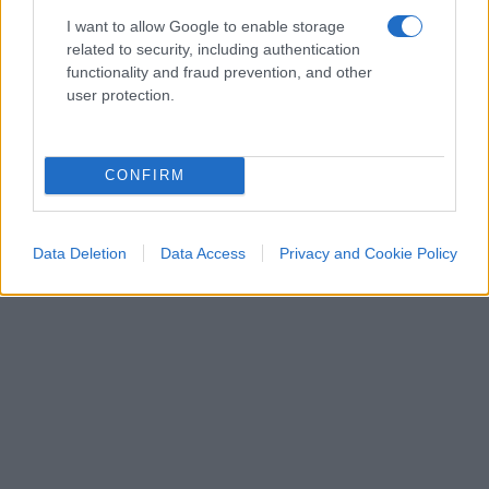
analoga aveva riguardato il memoriale di
I want to allow Google to enable storage
Buchenwald, in Germania, dove era stato vietato
related to security, including authentication
l’utilizzo del kefiah all’interno dell’area del campo.
functionality and fraud prevention, and other
Il divieto era stato successivamente confermato
user protection.
dalla giustizia tedesca.
CONFIRM
Data Deletion
Data Access
Privacy and Cookie Policy