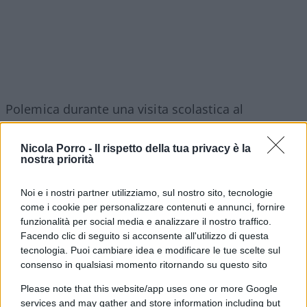
Polemica durante una visita scolastica al
memoriale di
Mauthausen
, l’ex campo di
concentramento nazista in Austria. Secondo
Nicola Porro -
Il rispetto della tua privacy è la
nostra priorità
immagini e testimonianze diffuse sui social,
alcuni studenti avrebbero indossato magliette con
Noi e i nostri partner utilizziamo, sul nostro sito, tecnologie
la scritta
“Free Palestine”
durante la visita al sito.
come i cookie per personalizzare contenuti e annunci, fornire
In alcune immagini comparirebbe anche il ritratto
funzionalità per social media e analizzare il nostro traffico.
Facendo clic di seguito si acconsente all'utilizzo di questa
di
Dalal Mughrabi
militante palestinese coinvolta
tecnologia. Puoi cambiare idea e modificare le tue scelte sul
nell’attentato della strada costiera del 1978 in
consenso in qualsiasi momento ritornando su questo sito
Israele, nel quale furono uccise 38 persone, tra cui
Please note that this website/app uses one or more Google
13 bambini.
services and may gather and store information including but