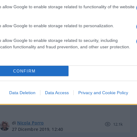
o allow Google to enable storage related to functionality of the website
o allow Google to enable storage related to personalization.
di
Antonio De Filippi
11.4k
o allow Google to enable storage related to security, including
28 Agosto 2020, 16:18
cation functionality and fraud prevention, and other user protection.
Il miglior regalo di Natale:
CONFIRM
Fioramonti se ne va!
Data Deletion
Data Access
Privacy and Cookie Policy
di
Nicola Porro
12.1k
27 Dicembre 2019, 12:40