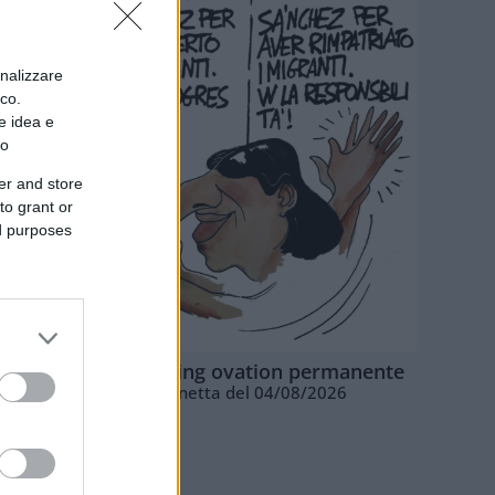
onalizzare
ico.
e idea e
to
er and store
to grant or
ed purposes
La standing ovation permanente
Vignetta del 04/08/2026