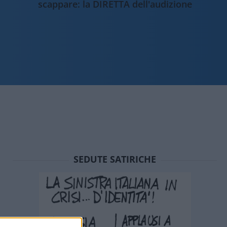
scappare: la DIRETTA dell'audizione
SEDUTE SATIRICHE