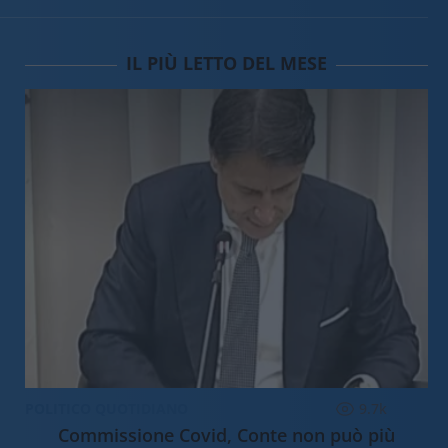
IL PIÙ LETTO DEL MESE
POLITICO QUOTIDIANO
9.7k
Commissione Covid, Conte non può più