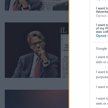
I want 
Advertis
Opted 
I want t
of my P
was col
Opted 
Google 
I want t
web or d
I want t
purpose
I want 
I want t
web or d