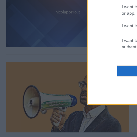
I want t
nicolaporro.it
or app.
I want t
I want t
authenti