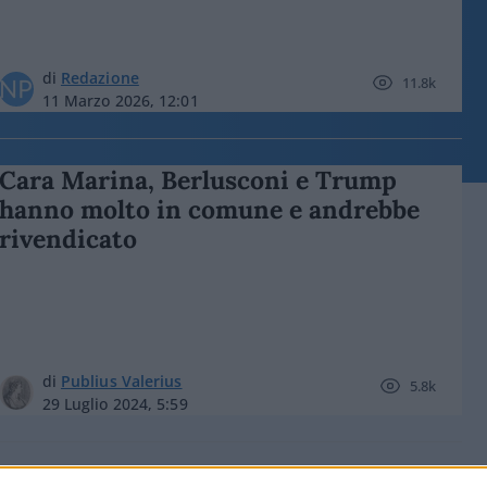
di
Redazione
11.8k
11 Marzo 2026, 12:01
Cara Marina, Berlusconi e Trump
hanno molto in comune e andrebbe
rivendicato
di
Publius Valerius
5.8k
29 Luglio 2024, 5:59
Caro Urso, rimedi ritirando la