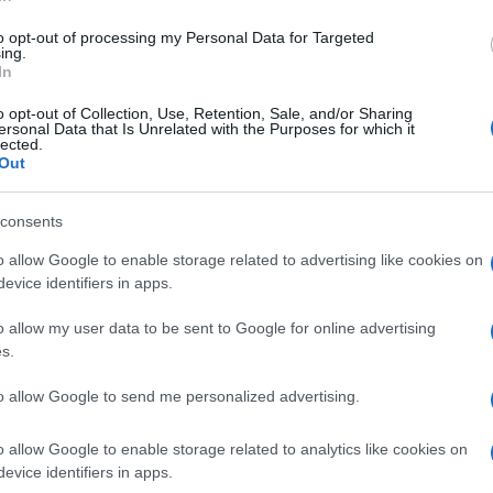
di Salvatore Merlo
9.9k
13 Giugno 2024, 15:23
to opt-out of processing my Personal Data for Targeted
ing.
In
“Ecco quale programma mi dava la
o opt-out of Collection, Use, Retention, Sale, and/or Sharing
ersonal Data that Is Unrelated with the Purposes for which it
Rai. Poi però…”
lected.
Out
consents
o allow Google to enable storage related to advertising like cookies on
evice identifiers in apps.
o allow my user data to be sent to Google for online advertising
12k
7 Luglio 2023, 15:56
s.
to allow Google to send me personalized advertising.
Cari “foglianti”, sul Sì al referendum
avete torto marcio
o allow Google to enable storage related to analytics like cookies on
evice identifiers in apps.