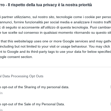
querela al Foglio
rro -
Il rispetto della tua privacy è la nostra priorità
ri partner utilizziamo, sul nostro sito, tecnologie come i cookie per pers
annunci, fornire funzionalità per social media e analizzare il nostro traff
 di seguito si acconsente all'utilizzo di questa tecnologia. Puoi cambiar
e tue scelte sul consenso in qualsiasi momento ritornando su questo si
 that this website/app uses one or more Google services and may gath
di
Claudio Romiti
6.6k
including but not limited to your visit or usage behaviour. You may click 
14 Giugno 2024, 12:31
 to Google and its third-party tags to use your data for below specifi
ogle consent section.
Porro al Foglio: “Urso ha fatto una
cavolata. Quando lo scopre Meloni…”
l Data Processing Opt Outs
o opt-out of the Sharing of my personal data.
In
o opt-out of the Sale of my Personal Data.
In