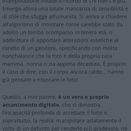
manipolazione invade il ricordo di chi non c’è più.
Emerge allora una totale mancanza di sensibilità e
di stile che sfugge all’umanità. Si arriva a chiedere
all’algoritmo di mostrare come sarebbe stato da
adulto un bimbo scomparso in tenera età, o
addirittura di apportare alterazioni estetiche al
ritratto di un genitore, specificando con molta
nonchalance che la foto è della propria cara
mamma, nonna o zia appena deceduta. È proprio
il caso di dire: con il corpo ancora caldo… hanno
già pensato a ritoccare le foto!
Questo, a mio parere,
è un vero e proprio
accanimento digitale
, che ci dimostra
l’incapacità profonda di accettare il lutto e,
soprattutto, la realtà: manipolare artatamente il
volto di un defunto per renderlo più gradevole, né