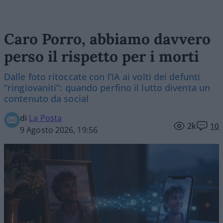
Caro Porro, abbiamo davvero
perso il rispetto per i morti
Dalle foto ritoccate con l’IA ai volti dei defunti
“ringiovaniti”: quando perfino il lutto diventa un
contenuto da social
di
La Posta
2k
10
9 Agosto 2026, 19:56