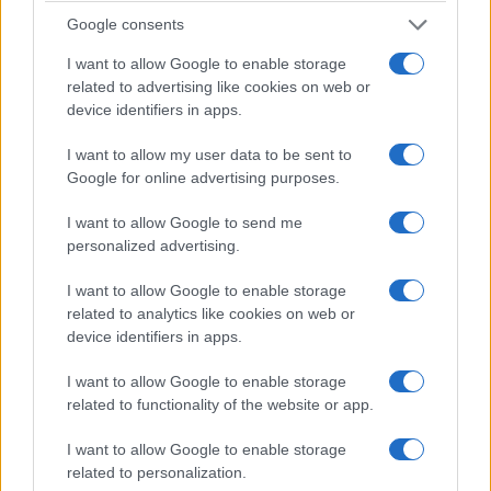
nell’attentato della strada costiera del 1978 in
Google consents
Israele, nel quale furono uccise 38 persone, tra cui
13 bambini.
I want to allow Google to enable storage
related to advertising like cookies on web or
device identifiers in apps.
La vicenda è stata segnalata sui social da alcuni
I want to allow my user data to be sent to
visitatori presenti a Mauthausen. Secondo quanto
Google for online advertising purposes.
riportato, una donna avrebbe contestato ai ragazzi
la scelta di esibire quei simboli proprio all’interno
I want to allow Google to send me
del memoriale, ricordando la natura del luogo.
personalized advertising.
I want to allow Google to enable storage
related to analytics like cookies on web or
device identifiers in apps.
I want to allow Google to enable storage
related to functionality of the website or app.
I want to allow Google to enable storage
related to personalization.