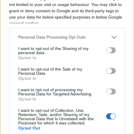
not limited to your visit or usage behaviour. You may click to
grant or deny consent to Google and its third-party tags to
use your data for below specified purposes in below Google
consent section.
Personal Data Processing Opt Outs
I want to opt-out of the Sharing of my
personal data.
Opted In
I want to opt-out of the Sale of my
Polemica durante una visita scolastica al
Personal Data.
memoriale di
Mauthausen
, l’ex campo di
Opted In
concentramento nazista in Austria. Secondo
I want to opt-out of processing my
Personal Data for Targeted Advertising.
immagini e testimonianze diffuse sui social,
Opted In
alcuni studenti avrebbero indossato magliette con
la scritta
“Free Palestine”
durante la visita al sito.
I want to opt-out of Collection, Use,
Retention, Sale, and/or Sharing of my
In alcune immagini comparirebbe anche il ritratto
Personal Data that Is Unrelated with the
Purposes for which it was collected.
di
Dalal Mughrabi
militante palestinese coinvolta
Opted Out