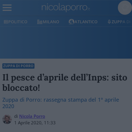
POLITICO
MILANO
ATLANTICO
ZUPPA DI
ZUPPA DI PORRO
Il pesce d’aprile dell’Inps: sito
bloccato!
Zuppa di Porro: rassegna stampa del 1° aprile
2020
di
Nicola Porro
1 Aprile 2020, 11:33