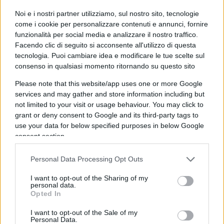
metteremo due anni a vaccinare tutti.
Noi e i nostri partner utilizziamo, sul nostro sito, tecnologie
come i cookie per personalizzare contenuti e annunci, fornire
10:53
Italia oggi
parla del prepensionamento del
funzionalità per social media e analizzare il nostro traffico.
cashback
.
Facendo clic di seguito si acconsente all'utilizzo di questa
tecnologia. Puoi cambiare idea e modificare le tue scelte sul
consenso in qualsiasi momento ritornando su questo sito
11:10 Le
Ong
che forniscono
la nave di
Luca
Please note that this website/app uses one or more Google
Casarini
si è beccata, racconta il
Giornale
, 125
services and may gather and store information including but
mila euro per trasbordare 27 migranti.
not limited to your visit or usage behaviour. You may click to
grant or deny consent to Google and its third-party tags to
use your data for below specified purposes in below Google
consent section.
12:34 Il
commissario Thierry Breton
dice che i
vaccini ci sono e non li usiamo, nel frattempo
Personal Data Processing Opt Outs
Danimarca e Austria li vanno a comprare in
I want to opt-out of the Sharing of my
Israele.
personal data.
Opted In
13:20 Stasera vado a
Lodi Liberale
, quella che fa
I want to opt-out of the Sale of my
Personal Data.