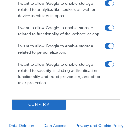
I want to allow Google to enable storage
related to analytics like cookies on web or
device identifiers in apps.
Corte dei conti, la riforma a
I want to allow Google to enable storage
metà: si poteva fare di più
related to functionality of the website or app.
Chi firma non deve avere paura, chi paga le tasse
I want to allow Google to enable storage
nemmeno. La magistratura contabile non deve
related to personalization.
solo punire, ma aiutare la buona
I want to allow Google to enable storage
amministrazione
related to security, including authentication
functionality and fraud prevention, and other
di
Luigi Bisignani
1.4k
0
user protection.
8 Agosto 2026, 19:00
CONFIRM
Data Deletion
Data Access
Privacy and Cookie Policy