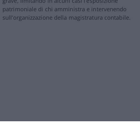
grave, limitando in alcuni casi l’esposizione
patrimoniale di chi amministra e intervenendo
sull’organizzazione della magistratura contabile.
Obiettivi comprensibili, ma forse come si ripete
sempre in questi casi era l’occasione per fare di