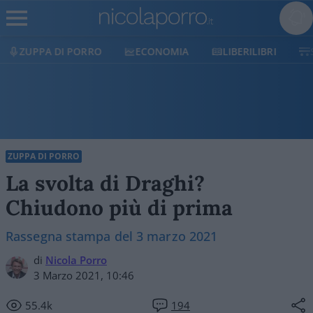
ECONOMIA
LIBERILIBRI
SHOP
SOSTIENICI
ZUPPA DI PORRO
La svolta di Draghi?
Chiudono più di prima
Rassegna stampa del 3 marzo 2021
di
Nicola Porro
3 Marzo 2021, 10:46
55.4k
194