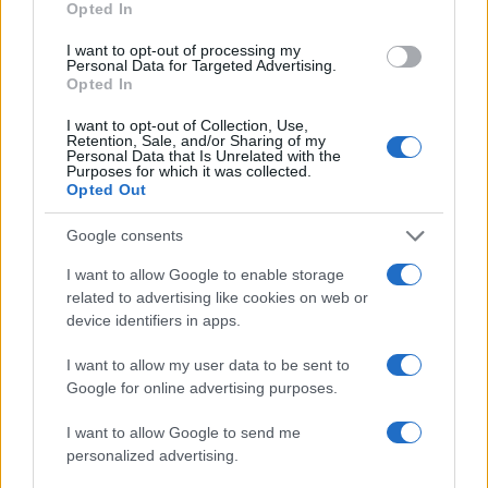
schifo ai progressisti tipo
Tito Boeri
.
Opted In
I want to opt-out of processing my
Personal Data for Targeted Advertising.
Opted In
I want to opt-out of Collection, Use,
Retention, Sale, and/or Sharing of my
Personal Data that Is Unrelated with the
194
Purposes for which it was collected.
Opted Out
Leggi i commenti
Google consents
SEDUTE SATIRICHE
I want to allow Google to enable storage
related to advertising like cookies on web or
Vignetta del 07/08/2026
device identifiers in apps.
I want to allow my user data to be sent to
Google for online advertising purposes.
Vai all'archivio delle vignette
I want to allow Google to send me
personalized advertising.