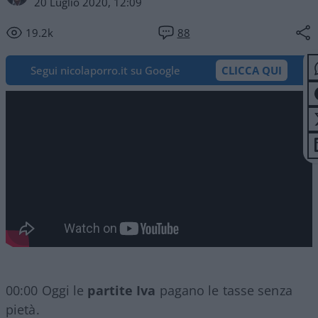
20 Luglio 2020, 12:09
19.2k
88
Segui nicolaporro.it su Google
CLICCA QUI
00:00 Oggi le
partite Iva
pagano le tasse senza
pietà.