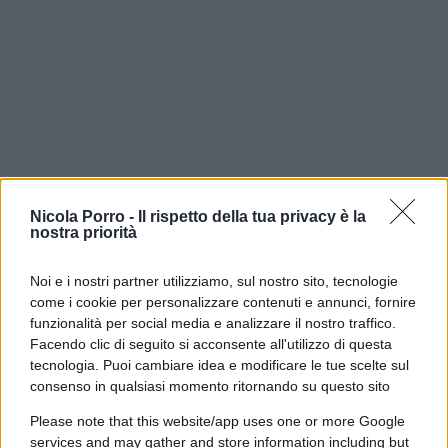
Nicola Porro -
Il rispetto della tua privacy è la
nostra priorità
Ceuta, l’altra faccia della crisi:
Noi e i nostri partner utilizziamo, sul nostro sito, tecnologie
“Mi sono trovata un migrante
come i cookie per personalizzare contenuti e annunci, fornire
in mutande nel letto”
funzionalità per social media e analizzare il nostro traffico.
Facendo clic di seguito si acconsente all'utilizzo di questa
tecnologia. Puoi cambiare idea e modificare le tue scelte sul
Il racconto choc di una donna spagnola. E scatta
consenso in qualsiasi momento ritornando su questo sito
l'allarme per le ragazze in strada: "Ho visto
diversi uomini che stavano abusando di una di
Please note that this website/app uses one or more Google
loro"
services and may gather and store information including but