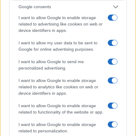
Google consents
I want to allow Google to enable storage
related to advertising like cookies on web or
device identifiers in apps.
I want to allow my user data to be sent to
Google for online advertising purposes.
La crisi migratoria che sta travolgendo
Ceuta
I want to allow Google to send me
mostra anche il suo volto più inquietante. Mentre
personalized advertising.
migliaia di persone cercano un alloggio e le
I want to allow Google to enable storage
autorità faticano a gestire l’emergenza, dalla città
related to analytics like cookies on web or
autonoma spagnola arrivano episodi di violenza e
device identifiers in apps.
paura, soprattutto per donne e ragazze.
I want to allow Google to enable storage
related to functionality of the website or app.
L’ultimo caso è raccontato da El Faro de Ceuta.
I want to allow Google to enable storage
Poco prima delle otto di venerdì mattina un
related to personalization.
giovane marocchino
si sarebbe introdotto in un