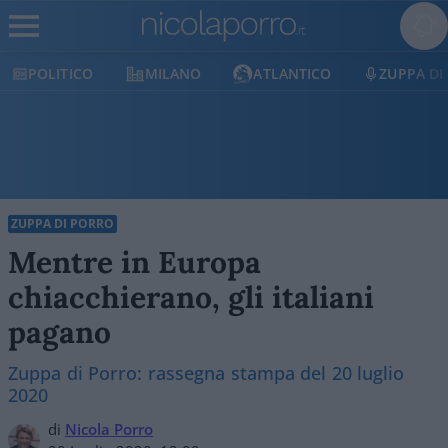
POLITICO
MILANO
ATLANTICO
ZUPPA DI
ZUPPA DI PORRO
Mentre in Europa
chiacchierano, gli italiani
pagano
Zuppa di Porro: rassegna stampa del 20 luglio
2020
di
Nicola Porro