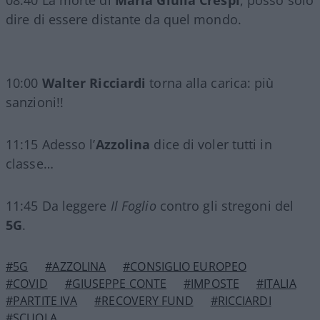
08:40 La morte di
Maria Giulia Crespi
, posso solo
dire di essere distante da quel mondo.
10:00
Walter Ricciardi
torna alla carica: più
sanzioni!!
11:15 Adesso l’
Azzolina
dice di voler tutti in
classe…
11:45 Da leggere
Il Foglio
contro gli stregoni del
5G
.
#5G
#AZZOLINA
#CONSIGLIO EUROPEO
#COVID
#GIUSEPPE CONTE
#IMPOSTE
#ITALIA
#PARTITE IVA
#RECOVERY FUND
#RICCIARDI
#SCUOLA