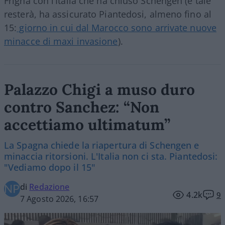
Frigna con l’Italia che ha chiuso Schengen (e tale
resterà, ha assicurato Piantedosi, almeno fino al
15:
giorno in cui dal Marocco sono arrivate nuove
minacce di maxi invasione
).
Palazzo Chigi a muso duro
contro Sanchez: “Non
accettiamo ultimatum”
La Spagna chiede la riapertura di Schengen e
minaccia ritorsioni. L'Italia non ci sta. Piantedosi:
"Vediamo dopo il 15"
di
Redazione
4.2k
9
7 Agosto 2026, 16:57