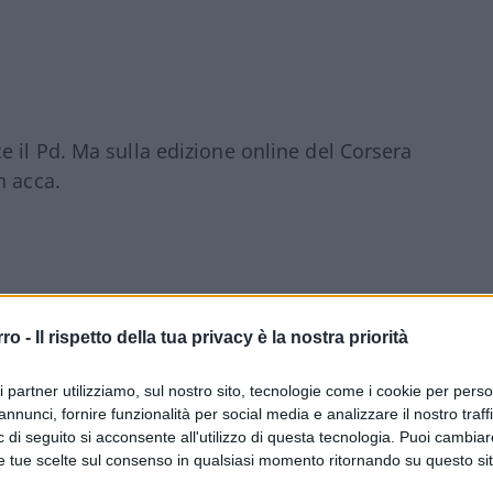
ce il Pd. Ma sulla edizione online del Corsera
n acca.
rro -
Il rispetto della tua privacy è la nostra priorità
e)
ri partner utilizziamo, sul nostro sito, tecnologie come i cookie per pers
ATTEO SALVINI
#REDDITO CITTADINANZA
annunci, fornire funzionalità per social media e analizzare il nostro traff
 di seguito si acconsente all'utilizzo di questa tecnologia. Puoi cambiar
e tue scelte sul consenso in qualsiasi momento ritornando su questo si