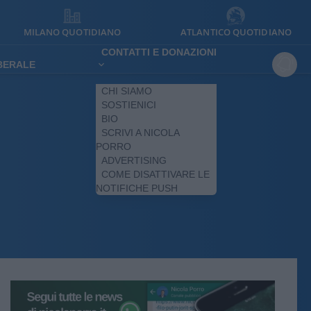
MILANO QUOTIDIANO
ATLANTICO QUOTIDIANO
CONTATTI E DONAZIONI
IBERALE
CHI SIAMO
SOSTIENICI
BIO
SCRIVI A NICOLA
PORRO
ADVERTISING
COME DISATTIVARE LE
NOTIFICHE PUSH