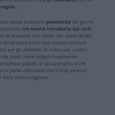
 regole
.
Como aveva scatenato
polemiche
nei giorni
soprattutto
tre novità introdotte dal club
:
 di presenze allo stadio per avere diritto
zzo del proprio posto (per evitare cessioni
ieto per gli abbonati di indossare i colori
e da molti come troppo invasive nei
a comunque pagato di tasca propria e che
i in parte infondato) che il club potesse
o della stessa stagione.