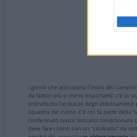
I giorni che anticipano l’inizio del campi
da fattori più o meno importanti: c’è lo s
soprattutto l’acquisto degli abbonamenti p
squadra del cuore. C’è chi fa parte della “
confermato senza lasciarsi condizionare 
deve fare i conti con un “contratto” da sot
perché chi acquista
un abbonamento
in 