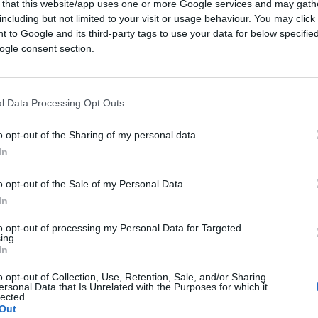
 that this website/app uses one or more Google services and may gath
11
including but not limited to your visit or usage behaviour. You may click 
Leggi i commenti
 to Google and its third-party tags to use your data for below specifi
ogle consent section.
l Data Processing Opt Outs
sa di controllare chi ha
o opt-out of the Sharing of my personal data.
In
o opt-out of the Sale of my Personal Data.
ntrolli sugli abbonati: pagare il posto non
In
arlo
to opt-out of processing my Personal Data for Targeted
ing.
In
1.7k
Visualizzazioni
4
commenti
o opt-out of Collection, Use, Retention, Sale, and/or Sharing
ersonal Data that Is Unrelated with the Purposes for which it
lected.
Out