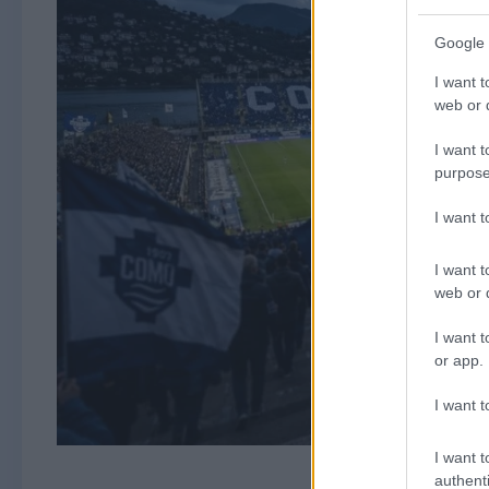
Google 
I want t
web or d
I want t
purpose
I want 
I want t
web or d
I want t
or app.
I want t
I want t
authenti