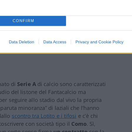
CONFIRM
Data Deletion
Data Access
Privacy and Cookie Policy
onato di
Serie A
di calcio sono caratterizzati
tudio del listone del Fantacalcio ma
er seguire allo stadio dal vivo la propria
sparuta minoranza” di laziali che l’hanno
dallo
scontro tra Lotito e i tifosi
e c’è chi
toscrivere con società tipo il
Como
. Sì,
un certo senso firma
un contratto
con la