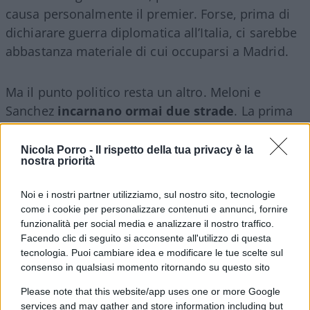
causa personalmente il premier. Forse, prima di
dichiarare guerra diplomatica all’Italia, ci sarebbe
abbastanza materiale di cui occuparsi a Madrid.
Ma il punto politico resta un altro. Meloni e
Sanchez
incarnano ormai due strade
. La prima
dice che l’immigrazione irregolare si combatte
prima che diventi ingestibile, rafforzando le
Nicola Porro -
Il rispetto della tua privacy è la
nostra priorità
frontiere e creando deterrenza. La seconda
continua a vedere con sospetto proprio quella
Noi e i nostri partner utilizziamo, sul nostro sito, tecnologie
deterrenza, salvo poi scoprire che quando decine
come i cookie per personalizzare contenuti e annunci, fornire
di migliaia di persone si presentano
funzionalità per social media e analizzare il nostro traffico.
Facendo clic di seguito si acconsente all'utilizzo di questa
contemporaneamente alla frontiera servono
tecnologia. Puoi cambiare idea e modificare le tue scelte sul
barriere, poliziotti, guardie civili e rimpatri. È qui
consenso in qualsiasi momento ritornando su questo sito
che
Ceuta diventa molto più di Ceuta
. Per anni
Please note that this website/app uses one or more Google
la sinistra europea ha accusato i governi
services and may gather and store information including but