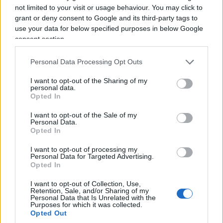
conservatori di costruire muri, evocare emergenze
not limited to your visit or usage behaviour. You may click to
e alimentare paure. Poi arriva l’emergenza vera e
grant or deny consent to Google and its third-party tags to
use your data for below specified purposes in below Google
improvvisamente tutti scoprono l’utilità dei
consent section.
confini.
Personal Data Processing Opt Outs
I want to opt-out of the Sharing of my
personal data.
Opted In
I want to opt-out of the Sale of my
Personal Data.
Opted In
I want to opt-out of processing my
Personal Data for Targeted Advertising.
Opted In
I want to opt-out of Collection, Use,
Retention, Sale, and/or Sharing of my
Personal Data that Is Unrelated with the
Purposes for which it was collected.
Sanchez può mettere tutti i controlli che vuole agli
Opted Out