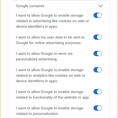
italiani. Può indignarsi, minacciare ritorsioni e
Google consents
accusare Meloni di egoismo. Ma rimane una
I want to allow Google to enable storage
domanda piuttosto semplice: se davvero a Ceuta è
related to advertising like cookies on web or
tutto sotto controllo, perché gli stessi uomini che
device identifiers in apps.
devono difenderla continuano a chiedere rinforzi?
Prima di preoccuparsi delle frontiere italiane,
I want to allow my user data to be sent to
Google for online advertising purposes.
forse sarebbe meglio riuscire a difendere
quelle spagnole
.
I want to allow Google to send me
personalized advertising.
Massimo Balsamo, 8 agosto 2026
I want to allow Google to enable storage
related to analytics like cookies on web or
device identifiers in apps.
I want to allow Google to enable storage
related to functionality of the website or app.
I want to allow Google to enable storage
related to personalization.