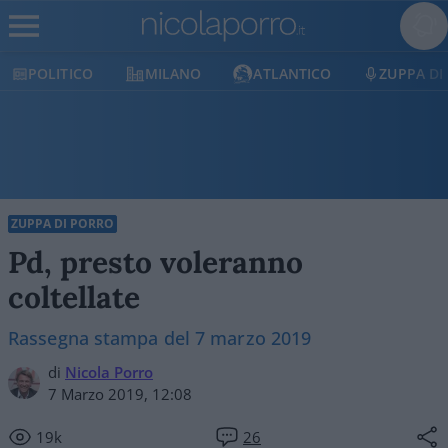
POLITICO
MILANO
ATLANTICO
ZUPPA DI
ZUPPA DI PORRO
Pd, presto voleranno
coltellate
Rassegna stampa del 7 marzo 2019
di
Nicola Porro
7 Marzo 2019, 12:08
19k
26