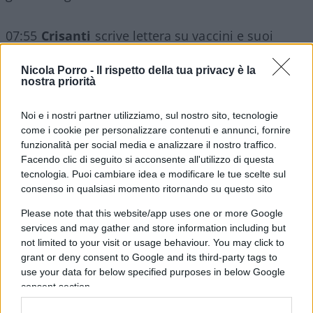
07:55
Crisanti
scrive lettera su vaccini e suoi
dubbi e il
Corriere della Sera
la nasconde là in
Nicola Porro -
Il rispetto della tua privacy è la
fondo a pagina nove.
nostra priorità
08:40 Da leggere Pietro Ichino intervistato dalla
Noi e i nostri partner utilizziamo, sul nostro sito, tecnologie
come i cookie per personalizzare contenuti e annunci, fornire
Verità
sulla riduzione di stipendio per gli statali.
funzionalità per social media e analizzare il nostro traffico.
Facendo clic di seguito si acconsente all'utilizzo di questa
tecnologia. Puoi cambiare idea e modificare le tue scelte sul
consenso in qualsiasi momento ritornando su questo sito
09:00 Risposte ai commenti dei commensali.
Please note that this website/app uses one or more Google
services and may gather and store information including but
10:20 Il grillino
Patuanelli
sul
Fatto
per la norma
not limited to your visit or usage behaviour. You may click to
pro Mediaset.
grant or deny consent to Google and its third-party tags to
use your data for below specified purposes in below Google
consent section.
11:35 Per il
Giornale
Berlusconi
stoppa
Salvini
e