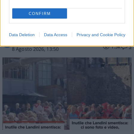
“Vergogna”
CONFIRM
Al Bois du Cazier alcuni sindacalisti voltati di
spalle durante l'intervento di Mattarella. La Cgil:
"Non siamo stati noi". Confessa il Fgtb
Data Deletion
Data Access
Privacy and Cookie Policy
di
Redazione
1.5k
3
8 Agosto 2026, 13:50