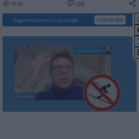
35.2k
159
Segui nicolaporro.it su Google
CLICCA QUI