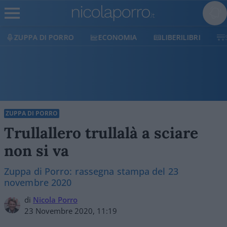
ECONOMIA
LIBERILIBRI
SHOP
SOSTIENICI
ZUPPA DI PORRO
Trullallero trullalà a sciare
non si va
Zuppa di Porro: rassegna stampa del 23
novembre 2020
di
Nicola Porro
23 Novembre 2020, 11:19