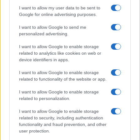
Leggi i commenti
I want to allow my user data to be sent to
Google for online advertising purposes.
SEDUTE SATIRICHE
I want to allow Google to send me
Vignetta del 07/08/2026
personalized advertising.
I want to allow Google to enable storage
related to analytics like cookies on web or
device identifiers in apps.
Vai all'archivio delle vignette
I want to allow Google to enable storage
related to functionality of the website or app.
I want to allow Google to enable storage
related to personalization.
Marcinelle, i sindadati
I want to allow Google to enable storage
related to security, including authentication
voltano le spalle durante il
functionality and fraud prevention, and other
ricordo. Ira Meloni:
user protection.