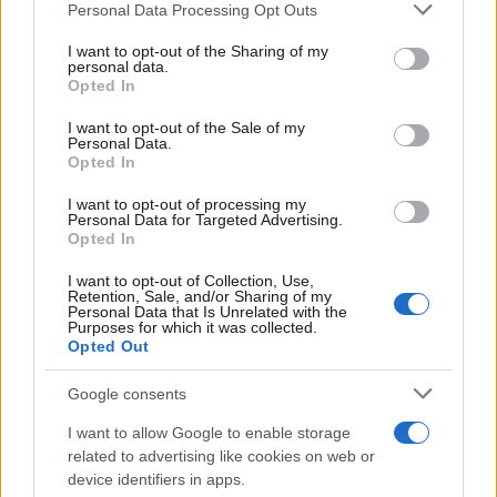
Guzzanti dice che il leader della Lega è un destro
Personal Data Processing Opt Outs
illiberale. Tutto giusto, ma come era la destra del
I want to opt-out of the Sharing of my
‘94 con la quale vinse Berlusconi?
personal data.
Opted In
14:25 Intervista a
Luca Varani
, il mostro che ha
I want to opt-out of the Sale of my
Personal Data.
sfregiato con l’acido
Lucia Annibali
. Per
Michela
Opted In
Murgia
è giusto che la Rai abbia bloccato la
I want to opt-out of processing my
messa in onda mentre il
Fatto Quotidiano
parla di
Personal Data for Targeted Advertising.
Opted In
censura.
I want to opt-out of Collection, Use,
Retention, Sale, and/or Sharing of my
Personal Data that Is Unrelated with the
Purposes for which it was collected.
#CRISANTI
#CTS
#GOVERNO GIALLOROSSO
Opted Out
#LOCKDOWN
#MATTEO SALVINI
#SALA
Google consents
#SILVIO BERLUSCONI
I want to allow Google to enable storage
related to advertising like cookies on web or
159
device identifiers in apps.