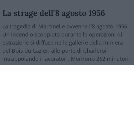
La strage dell’8 agosto 1956
La tragedia di Marcinelle avvenne l’8 agosto 1956.
Un incendio scoppiato durante le operazioni di
estrazione si diffuse nelle gallerie della miniera
del Bois du Cazier, alle porte di Charleroi,
intrappolando i lavoratori. Morirono 262 minatori,
di cui 136 italiani. Tra il 1946 e il 1956 più di 140
mila italiani partirono per il Belgio per lavorare
nelle miniere di carbone della Vallonia. Molti
vivevano in strutture precarie, comprese baracche
che erano state usate come campi di prigionia.