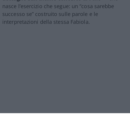
nasce l’esercizio che segue: un “cosa sarebbe
successo se” costruito sulle parole e le
interpretazioni della stessa Fabiola.
C’è una frase, verso la fine della lunga
chiacchierata che Fabiola Sciabbarrasi ha