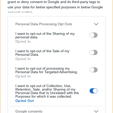
grant or deny consent to Google and its third-party tags to
23:35
Cruciani senza freni
: “Mosca alleato di
use your data for below specified purposes in below Google
Conte? Fa ridere solo dirlo”
consent section.
Personal Data Processing Opt Outs
25:20 Ecco la lista dei successori di Draghi
secondo il
Domani
.
I want to opt-out of the Sharing of my
personal data.
Opted In
I want to opt-out of the Sale of my
Personal Data.
29:32 Il
Fatto
torna sul Berlusconi stragista.
Opted In
I want to opt-out of processing my
31:37 Nel Lazio è in arrivo una legge regionale che
Personal Data for Targeted Advertising.
Opted In
prevede che le
slot machine
non possono stare a
distanza inferiore di 500 metri da scuole, centri
I want to opt-out of Collection, Use,
Retention, Sale, and/or Sharing of my
giovanili, centri anziani, ospedali e chiese.
Personal Data that Is Unrelated with the
Purposes for which it was collected.
Ennesima follia ipocrita!!!
Opted Out
Google consents