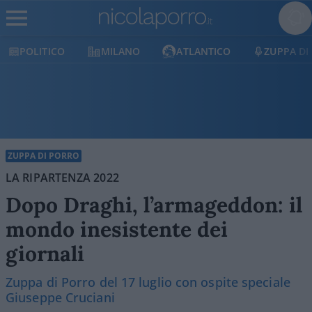
POLITICO
MILANO
ATLANTICO
ZUPPA DI
ZUPPA DI PORRO
LA RIPARTENZA 2022
Dopo Draghi, l’armageddon: il
mondo inesistente dei
giornali
Zuppa di Porro del 17 luglio con ospite speciale
Giuseppe Cruciani