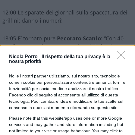
12:00 Le sparate dei giornali sulla spaccatura dei
grillini: danno i numeri!
13:05 E’ tornato pure
Pecoraro Scanio
: “Con 40
gradi non si può votare”. Credeteci, lo ha detto
davvero!
Nicola Porro -
Il rispetto della tua privacy è la
nostra priorità
Noi e i nostri partner utilizziamo, sul nostro sito, tecnologie
19:05 Cruciani svela il dossier della Boldrini sulla
come i cookie per personalizzare contenuti e annunci, fornire
Zanzara
…
funzionalità per social media e analizzare il nostro traffico.
Facendo clic di seguito si acconsente all'utilizzo di questa
tecnologia. Puoi cambiare idea e modificare le tue scelte sul
20:00
Di Maio accusa Conte
: “Mette a rischio
consenso in qualsiasi momento ritornando su questo sito
l’Italia”. Proprio lui, quello dei disastri allo
Please note that this website/app uses one or more Google
Sviluppo economico e dei gilet gialli.
services and may gather and store information including but
not limited to your visit or usage behaviour. You may click to