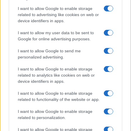
36:33 L’attacco della Ferragni a Sala su Milano
insicura. Adesso fa retromarcia…
I want to allow Google to enable storage
related to advertising like cookies on web or
device identifiers in apps.
#LA RIPARTENZA 2022
I want to allow my user data to be sent to
Google for online advertising purposes.
12
I want to allow Google to send me
Leggi i commenti
personalized advertising.
I want to allow Google to enable storage
SEDUTE SATIRICHE
related to analytics like cookies on web or
Vignetta del 04/08/2026
device identifiers in apps.
I want to allow Google to enable storage
related to functionality of the website or app.
Vai all'archivio delle vignette
I want to allow Google to enable storage
related to personalization.
I want to allow Google to enable storage