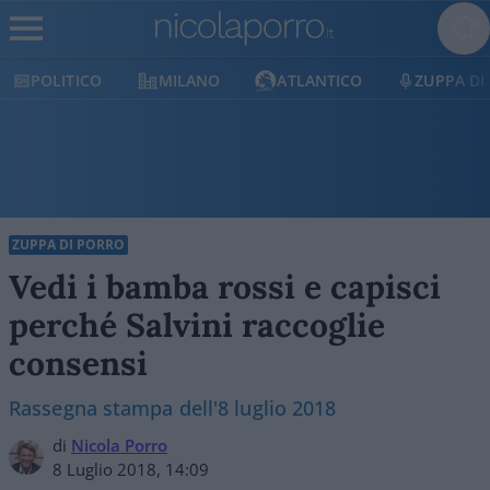
POLITICO
MILANO
ATLANTICO
ZUPPA DI
ZUPPA DI PORRO
Vedi i bamba rossi e capisci
perché Salvini raccoglie
consensi
Rassegna stampa dell'8 luglio 2018
di
Nicola Porro
8 Luglio 2018, 14:09