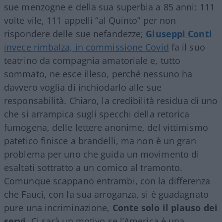
sue menzogne e della sua superbia a 85 anni: 111
volte vile, 111 appelli “al Quinto” per non
rispondere delle sue nefandezze;
Giuseppi Conti
invece rimbalza, in commissione Covid
fa il suo
teatrino da compagnia amatoriale e, tutto
sommato, ne esce illeso, perché nessuno ha
davvero voglia di inchiodarlo alle sue
responsabilità. Chiaro, la credibilità residua di uno
che si arrampica sugli specchi della retorica
fumogena, delle lettere anonime, del vittimismo
patetico finisce a brandelli, ma non è un gran
problema per uno che guida un movimento di
esaltati sottratto a un comico al tramonto.
Comunque scappano entrambi, con la differenza
che Fauci, con la sua arroganza, si è guadagnato
pure una incriminazione,
Conte solo il plauso dei
servi
. Ci sarà un motivo se l’America è una