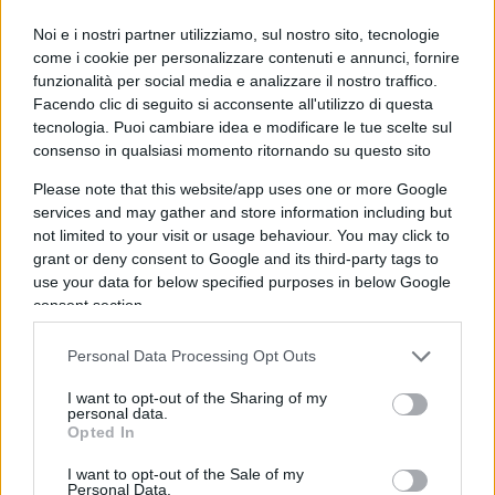
Noi e i nostri partner utilizziamo, sul nostro sito, tecnologie
come i cookie per personalizzare contenuti e annunci, fornire
funzionalità per social media e analizzare il nostro traffico.
Facendo clic di seguito si acconsente all'utilizzo di questa
tecnologia. Puoi cambiare idea e modificare le tue scelte sul
consenso in qualsiasi momento ritornando su questo sito
Please note that this website/app uses one or more Google
services and may gather and store information including but
I giorni che anticipano l’inizio del campionato di
not limited to your visit or usage behaviour. You may click to
grant or deny consent to Google and its third-party tags to
Serie A
di calcio sono caratterizzati da fattori più
use your data for below specified purposes in below Google
o meno importanti: c’è lo studio del listone del
consent section.
Fantacalcio ma soprattutto l’acquisto degli
abbonamenti per seguire allo stadio dal vivo la
Personal Data Processing Opt Outs
propria squadra del cuore. C’è chi fa parte della
I want to opt-out of the Sharing of my
“sparuta minoranza” di laziali che l’hanno
personal data.
Opted In
confermato senza lasciarsi condizionare dallo
scontro tra Lotito e i tifosi
e c’è chi deve fare i
I want to opt-out of the Sale of my
Personal Data.