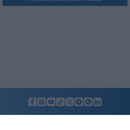
LUNIFIN S.r.l. a socio unico. Sede legale Milano, Largo F. Richini, 2/A,
20122 (MI), C.F./P.Iva en. 07174900154, REA cap. soc. euro 10.000,00
i.v.