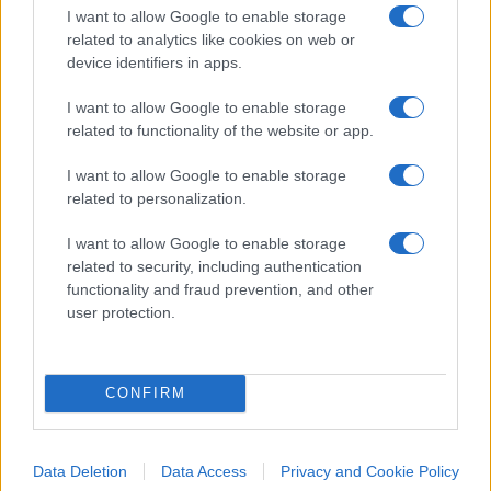
I want to allow Google to enable storage
ha comunque pagato di tasca propria e che hanno
related to analytics like cookies on web or
alimentato il sospetto (poi rivelatosi in parte
device identifiers in apps.
infondato) che il club potesse arrivare a ritirare
I want to allow Google to enable storage
l’abbonamento nel corso della stessa stagione.
related to functionality of the website or app.
I want to allow Google to enable storage
related to personalization.
I want to allow Google to enable storage
related to security, including authentication
functionality and fraud prevention, and other
user protection.
CONFIRM
Data Deletion
Data Access
Privacy and Cookie Policy
Di fronte a queste critiche, il presidente del Como,