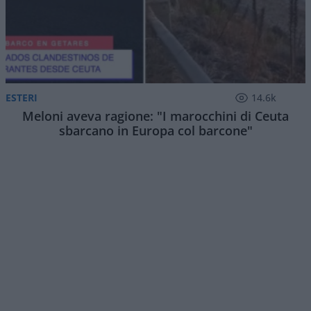
ESTERI
14.6k
Meloni aveva ragione: "I marocchini di Ceuta
sbarcano in Europa col barcone"