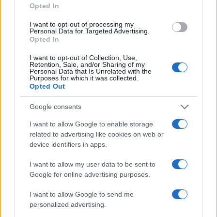
conti con un “contratto” da sottoscrivere con
Opted In
società tipo il
Como
. Sì, perché chi acquista
un
I want to opt-out of processing my
abbonamento
in un certo senso firma
un
Personal Data for Targeted Advertising.
Opted In
contratto
con la propria società e deve
rispettare alcune regole
.
I want to opt-out of Collection, Use,
Retention, Sale, and/or Sharing of my
Personal Data that Is Unrelated with the
Purposes for which it was collected.
Il nuovo regolamento abbonamenti del Como
Opted Out
aveva scatenato
polemiche
nei giorni scorsi. A far
Google consents
discutere i tifosi sono state soprattutto
tre novità
introdotte dal club
: l’obbligo di raggiungere un
I want to allow Google to enable storage
related to advertising like cookies on web or
numero minimo di presenze allo stadio per avere
device identifiers in apps.
diritto al rinnovo, il controllo sull’effettivo utilizzo
del proprio posto (per evitare cessioni
I want to allow my user data to be sent to
sistematiche ad altri) e, non ultimo, il divieto per
Google for online advertising purposes.
gli abbonati di indossare i colori della squadra
I want to allow Google to send me
avversaria. Regole percepite da molti come troppo
personalized advertising.
invasive nei confronti di chi un titolo d’accesso lo