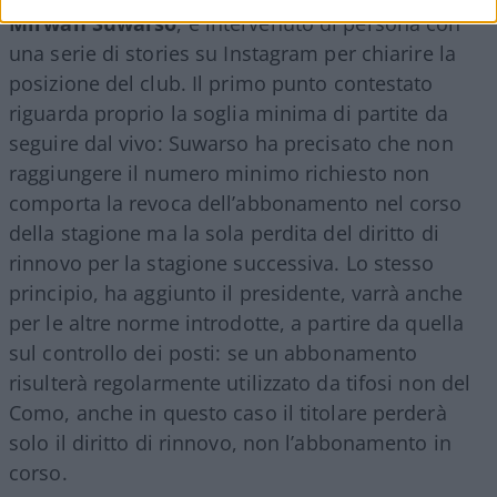
Mirwan Suwarso
, è intervenuto di persona con
una serie di stories su Instagram per chiarire la
posizione del club. Il primo punto contestato
riguarda proprio la soglia minima di partite da
seguire dal vivo: Suwarso ha precisato che non
raggiungere il numero minimo richiesto non
comporta la revoca dell’abbonamento nel corso
della stagione ma la sola perdita del diritto di
rinnovo per la stagione successiva. Lo stesso
principio, ha aggiunto il presidente, varrà anche
per le altre norme introdotte, a partire da quella
sul controllo dei posti: se un abbonamento
risulterà regolarmente utilizzato da tifosi non del
Como, anche in questo caso il titolare perderà
solo il diritto di rinnovo, non l’abbonamento in
corso.