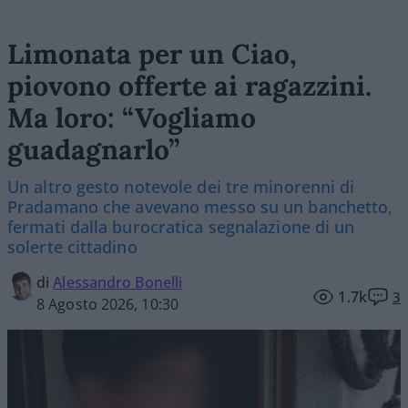
Limonata per un Ciao,
piovono offerte ai ragazzini.
Ma loro: “Vogliamo
guadagnarlo”
Un altro gesto notevole dei tre minorenni di
Pradamano che avevano messo su un banchetto,
fermati dalla burocratica segnalazione di un
solerte cittadino
di
Alessandro Bonelli
1.7k
3
8 Agosto 2026, 10:30