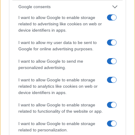
Google consents
I want to allow Google to enable storage
related to advertising like cookies on web or
device identifiers in apps.
Un’altra persona è stata denunciata dopo essere
stata trovata in possesso di una
katana
e di altri
I want to allow my user data to be sent to
oggetti considerati atti ad offendere. Altri 22
Google for online advertising purposes.
stranieri maggiorenni sono invece finiti nei guai
I want to allow Google to send me
per il presunto
furto aggravato di energia
personalized advertising.
elettrica
: secondo quanto accertato dagli
I want to allow Google to enable storage
investigatori, erano stati predisposti collegamenti
related to analytics like cookies on web or
abusivi alla rete pubblica.
device identifiers in apps.
I want to allow Google to enable storage
Complessivamente, nel campo di Poggioreale
related to functionality of the website or app.
sono stati
identificati 65 stranieri adulti, 41 dei
quali già gravati da precedenti
, oltre a sette
I want to allow Google to enable storage
related to personalization.
minorenni. Quattro persone sono state