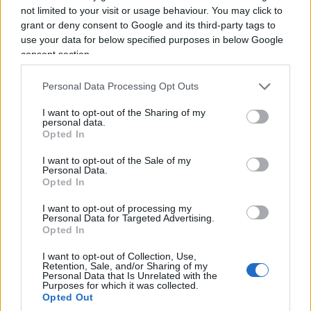
not limited to your visit or usage behaviour. You may click to
L’intervento più rilevante è stato effettuato a
grant or deny consent to Google and its third-party tags to
Napoli. Nel campo di Poggioreale gli agenti hanno
use your data for below specified purposes in below Google
arrestato una cittadina rumena, accusata di
consent section.
detenzione illegale di arma da fuoco
,
Personal Data Processing Opt Outs
ricettazione, resistenza a pubblico ufficiale e furto
aggravato di energia elettrica. Durante i controlli è
I want to opt-out of the Sharing of my
personal data.
stata infatti recuperata anche una pistola calibro 9
Opted In
con caricatore.
I want to opt-out of the Sale of my
Personal Data.
Opted In
I want to opt-out of processing my
Personal Data for Targeted Advertising.
Opted In
I want to opt-out of Collection, Use,
Retention, Sale, and/or Sharing of my
Personal Data that Is Unrelated with the
Purposes for which it was collected.
Opted Out