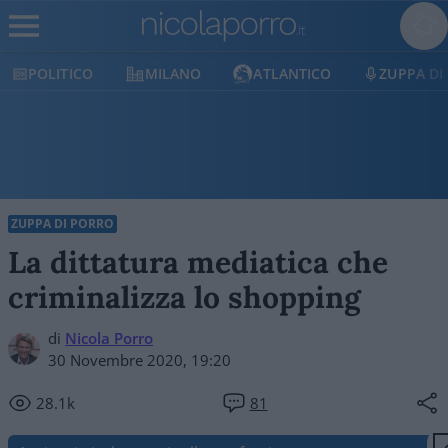
POLITICO
MILANO
ATLANTICO
ZUPPA DI
ZUPPA DI PORRO
La dittatura mediatica che
criminalizza lo shopping
di
Nicola Porro
30 Novembre 2020, 19:20
28.1k
81