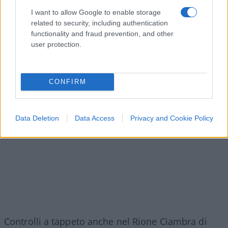
accompagnate in Questura per la notifica di
I want to allow Google to enable storage
provvedimenti. Oltre alla pistola e alla katana, le
related to security, including authentication
forze dell’ordine hanno sequestrato ben
otto
functionality and fraud prevention, and other
user protection.
quintali di cavi di rame
.
CONFIRM
Data Deletion
Data Access
Privacy and Cookie Policy
Controlli a tappeto anche nel Rione Ciambra di