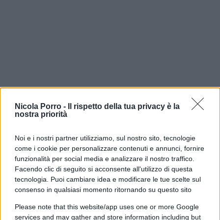
Nicola Porro -
Il rispetto della tua privacy è la
nostra priorità
Una donna arrestata, 23 stranieri denunciati,
centinaia di persone identificate e otto quintali di
Noi e i nostri partner utilizziamo, sul nostro sito, tecnologie
come i cookie per personalizzare contenuti e annunci, fornire
cavi di rame sequestrati. È il bilancio
funzionalità per social media e analizzare il nostro traffico.
dell’operazione straordinaria condotta dalla
Facendo clic di seguito si acconsente all'utilizzo di questa
Polizia di Stato
nel campo nomadi di
tecnologia. Puoi cambiare idea e modificare le tue scelte sul
Poggioreale,
a Napoli, e nel
Rione Ciambra
di
consenso in qualsiasi momento ritornando su questo sito
Gioia Tauro.
Please note that this website/app uses one or more Google
services and may gather and store information including but