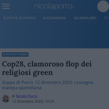
ECONOMIA
LIBERILIBRI
SHOP
SOSTIENICI
ZUPPA DI PORRO
Cop28, clamoroso flop dei
religiosi green
Zuppa di Porro 12 dicembre 2023: rassegna
stampa quotidiana
di
Nicola Porro
12 Dicembre 2023, 10:31