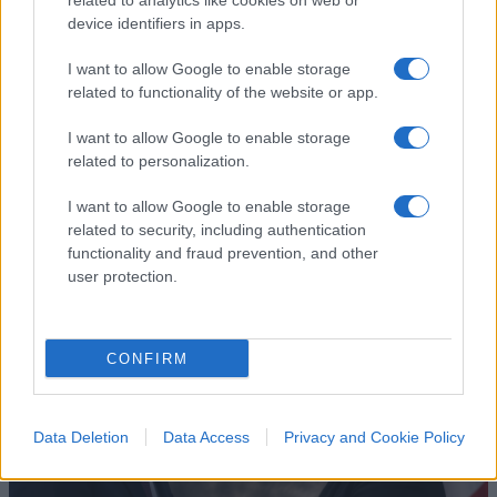
related to analytics like cookies on web or
device identifiers in apps.
confini: la risposta di Roma
gela Madrid
I want to allow Google to enable storage
related to functionality of the website or app.
Dopo lo scontro su Schengen, il governo italiano
I want to allow Google to enable storage
conferma i controlli alle frontiere e respinge le
related to personalization.
pressioni di Madrid
I want to allow Google to enable storage
di
Alessandro Bonelli
1.3k
0
related to security, including authentication
9 Agosto 2026, 12:51
functionality and fraud prevention, and other
user protection.
CONFIRM
Data Deletion
Data Access
Privacy and Cookie Policy