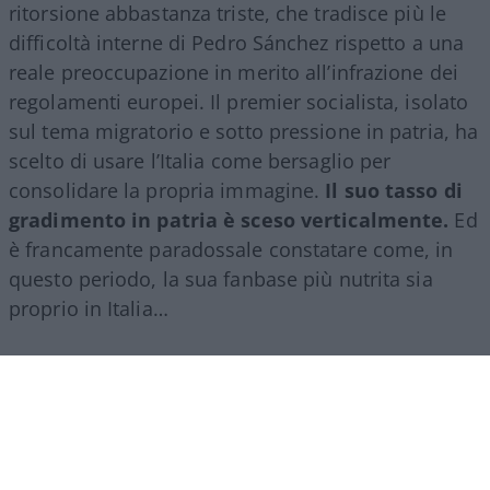
ritorsione abbastanza triste, che tradisce più le
difficoltà interne di Pedro Sánchez rispetto a una
reale preoccupazione in merito all’infrazione dei
regolamenti europei. Il premier socialista, isolato
sul tema migratorio e sotto pressione in patria, ha
scelto di usare l’Italia come bersaglio per
consolidare la propria immagine.
Il suo tasso di
gradimento in patria è sceso verticalmente.
Ed
è francamente paradossale constatare come, in
questo periodo, la sua fanbase più nutrita sia
proprio in Italia…