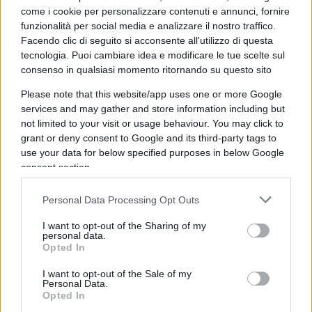
come i cookie per personalizzare contenuti e annunci, fornire
05:35 C’è la proroga del
Superbonus
…
funzionalità per social media e analizzare il nostro traffico.
Facendo clic di seguito si acconsente all'utilizzo di questa
tecnologia. Puoi cambiare idea e modificare le tue scelte sul
consenso in qualsiasi momento ritornando su questo sito
07:10 Parola ai commensali.
Please note that this website/app uses one or more Google
services and may gather and store information including but
08:00
Travaglio difende Conte
(che strano!)
not limited to your visit or usage behaviour. You may click to
mentre Sallusti ci spiega che Forza Italia non è
grant or deny consent to Google and its third-party tags to
use your data for below specified purposes in below Google
morta.
consent section.
09:23 Il fenomenale scontro sul terzo mandati dei
Personal Data Processing Opt Outs
governatori.
I want to opt-out of the Sharing of my
personal data.
Opted In
10:08
Javier Milei
e il caso sui ministeri da far
I want to opt-out of the Sale of my
fuori.
Personal Data.
Opted In