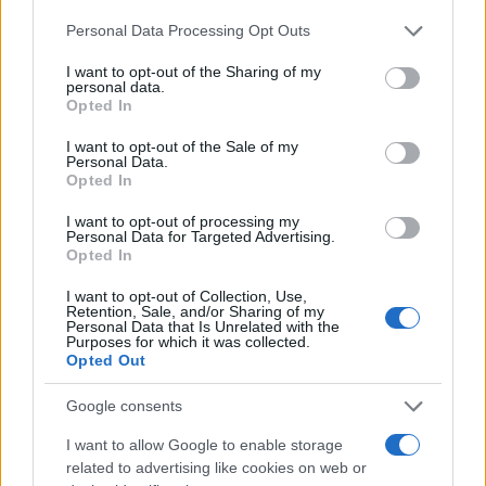
16:47
Andrea Ruggieri
direttore del
Riformista
. In
bocca al lupo a un vero liberale!
Personal Data Processing Opt Outs
I want to opt-out of the Sharing of my
personal data.
Opted In
17:35 Servono un botto di soldi per i rinnovi della
I want to opt-out of the Sale of my
pubblica amministrazione: 32 miliardi per il
Sole
Personal Data.
Opted In
24 ore
.
I want to opt-out of processing my
Personal Data for Targeted Advertising.
18:54 Cala inflazione in Usa.
Opted In
I want to opt-out of Collection, Use,
Retention, Sale, and/or Sharing of my
19:04 L’orsa era già killer, ma assolta dal Tar.
Personal Data that Is Unrelated with the
Purposes for which it was collected.
Opted Out
20:55 Parola ai commensali!
Google consents
I want to allow Google to enable storage
related to advertising like cookies on web or