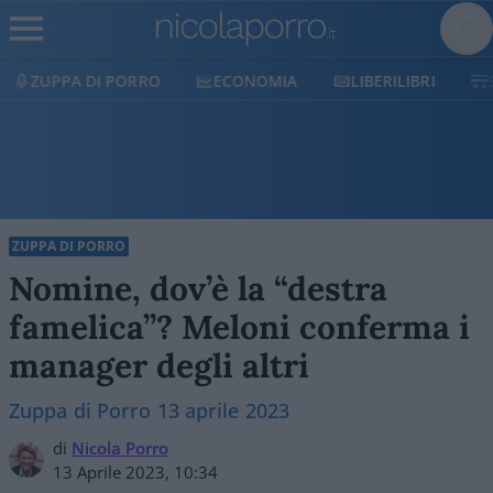
ZUPPA DI PORRO
ECONOMIA
LIBERILIBRI
ZUPPA DI PORRO
Nomine, dov’è la “destra
famelica”? Meloni conferma i
manager degli altri
Zuppa di Porro 13 aprile 2023
di
Nicola Porro
13 Aprile 2023, 10:34