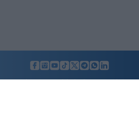
LUNIFIN S.r.l. a socio unico. Sede legale Milano, Largo F. Richini, 2/A,
20122 (MI), C.F./P.Iva en. 07174900154, REA cap. soc. euro 10.000,00
i.v.
Home
Advertising
Condizioni d’uso
Privacy Policy
Cookie policy
Cambia il consenso ai cookie
Dichiarazione di accessibilità
nicolaporro.it
è una testata registrata il 20 aprile 2021 al n. 94 del