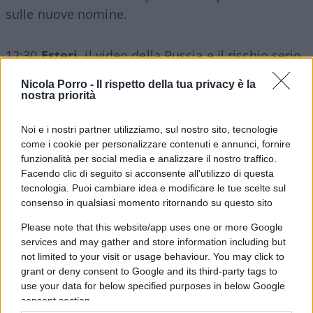
sulle nuove nomine.
12:30
Esteri
, il video della Russia e il rischio serio
di Taiwan.
Repubblica
, incomprensibile, giuro che
Nicola Porro -
Il rispetto della tua privacy è la
apre il giornale con la parola “Leaks”.
nostra priorità
Noi e i nostri partner utilizziamo, sul nostro sito, tecnologie
come i cookie per personalizzare contenuti e annunci, fornire
13:55 Ottimo davvero Claudio Cerasa sulla storia
funzionalità per social media e analizzare il nostro traffico.
dei
neonati abbandonati
, come Juno, e non
Facendo clic di seguito si acconsente all'utilizzo di questa
tecnologia. Puoi cambiare idea e modificare le tue scelte sul
facciamo i moralisti collettivi.
consenso in qualsiasi momento ritornando su questo sito
Please note that this website/app uses one or more Google
15:35 Parola ai commensali.
services and may gather and store information including but
not limited to your visit or usage behaviour. You may click to
grant or deny consent to Google and its third-party tags to
16:20
Politica
, Terzo polo a morire.
use your data for below specified purposes in below Google
consent section.