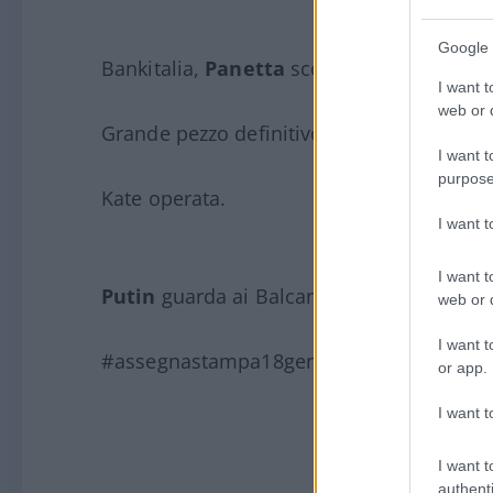
Google 
Bankitalia,
Panetta
scopre che Italia non 
I want t
web or d
Grande pezzo definitivo di Barbano su c
I want t
purpose
Kate operata.
I want 
I want t
Putin
guarda ai Balcani, allarme di Giorge
web or d
I want t
#assegnastampa18gen
or app.
I want t
I want t
authenti