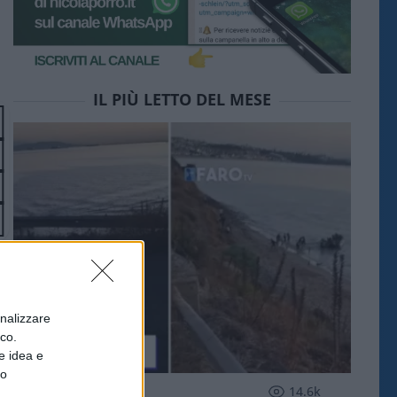
IL PIÙ LETTO DEL MESE
onalizzare
ico.
e idea e
to
ESTERI
14.6k