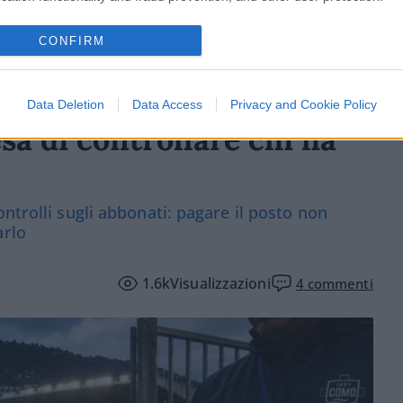
CONFIRM
Data Deletion
Data Access
Privacy and Cookie Policy
sa di controllare chi ha
ntrolli sugli abbonati: pagare il posto non
arlo
1.6k
Visualizzazioni
4
commenti