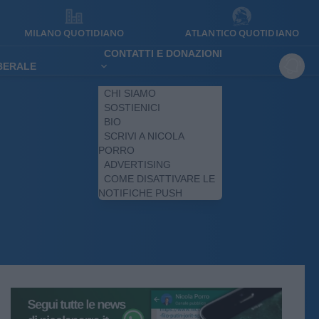
MILANO QUOTIDIANO
ATLANTICO QUOTIDIANO
CONTATTI E DONAZIONI
IBERALE
CHI SIAMO
SOSTIENICI
BIO
SCRIVI A NICOLA
PORRO
ADVERTISING
COME DISATTIVARE LE
NOTIFICHE PUSH