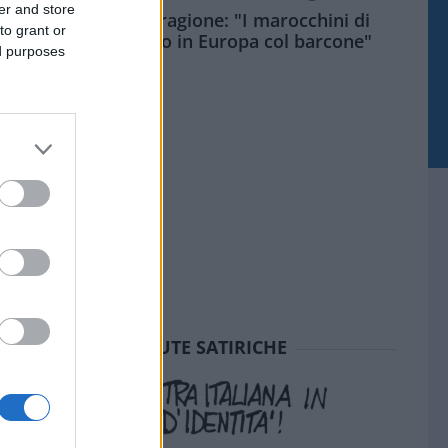
er and store
Meloni aveva ragione: "I marocchini di
to grant or
Ceuta sbarcano in Europa col barcone"
ed purposes
SEDUTE SATIRICHE