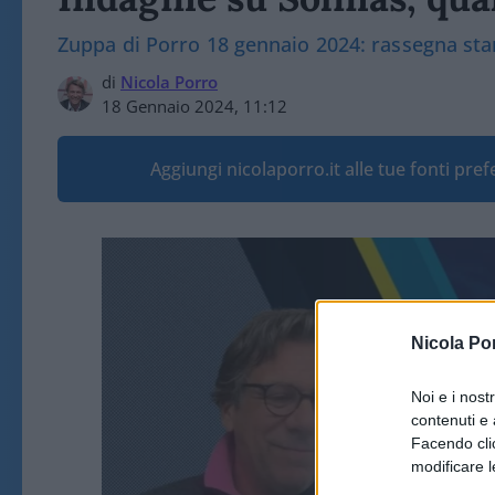
Zuppa di Porro 18 gennaio 2024: rassegna st
di
Nicola Porro
18 Gennaio 2024, 11:12
Aggiungi nicolaporro.it alle tue fonti pre
Nicola Po
Noi e i nost
contenuti e 
Facendo clic
modificare l