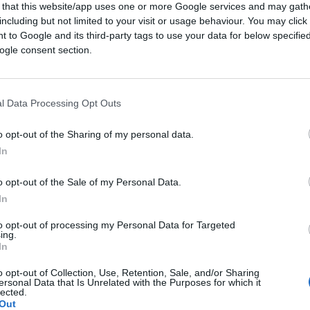
 that this website/app uses one or more Google services and may gath
including but not limited to your visit or usage behaviour. You may click 
 to Google and its third-party tags to use your data for below specifi
ogle consent section.
l Data Processing Opt Outs
o opt-out of the Sharing of my personal data.
In
o opt-out of the Sale of my Personal Data.
dagine su
Solinas
a due giorni dalla
In
ldi del Pnrr per gli alluvionati.
to opt-out of processing my Personal Data for Targeted
ing.
In
he ha sempre detto su giustizia.
o opt-out of Collection, Use, Retention, Sale, and/or Sharing
ersonal Data that Is Unrelated with the Purposes for which it
lected.
Out