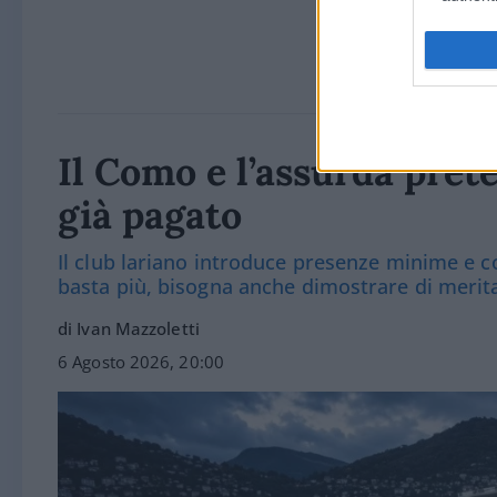
Il Como e l’assurda prete
già pagato
Il club lariano introduce presenze minime e co
basta più, bisogna anche dimostrare di merit
di Ivan Mazzoletti
6 Agosto 2026, 20:00