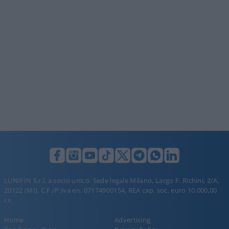
LUNIFIN S.r.l. a socio unico. Sede legale Milano, Largo F. Richini, 2/A,
20122 (MI), C.F./P.Iva en. 07174900154, REA cap. soc. euro 10.000,00
i.v.
Home
Advertising