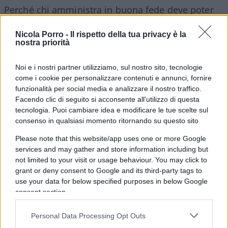
Perché chi amministra in buona fede deve poter
firmare senza paura.
Ma chi paga le tasse deve
Nicola Porro -
Il rispetto della tua privacy è la
poter dormire altrettanto tranquillo
, sapendo
nostra priorità
che qualcuno continua a controllare come
vengono spesi i suoi soldi. Machiavelli,
Noi e i nostri partner utilizziamo, sul nostro sito, tecnologie
probabilmente, avrebbe capito anche questo.
come i cookie per personalizzare contenuti e annunci, fornire
funzionalità per social media e analizzare il nostro traffico.
Facendo clic di seguito si acconsente all'utilizzo di questa
tecnologia. Puoi cambiare idea e modificare le tue scelte sul
consenso in qualsiasi momento ritornando su questo sito
Please note that this website/app uses one or more Google
services and may gather and store information including but
not limited to your visit or usage behaviour. You may click to
grant or deny consent to Google and its third-party tags to
use your data for below specified purposes in below Google
consent section.
Personal Data Processing Opt Outs