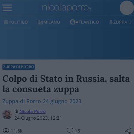
POLITICO
MILANO
ATLANTICO
ZUPPA DI
ZUPPA DI PORRO
Colpo di Stato in Russia, salta
la consueta zuppa
Zuppa di Porro 24 giugno 2023
di
Nicola Porro
24 Giugno 2023, 12:21
11.6k
15