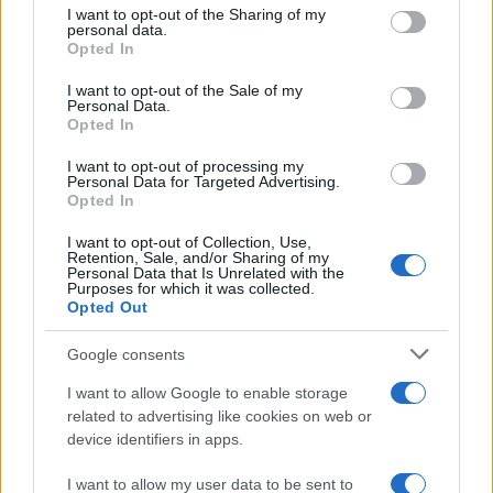
I want to opt-out of the Sharing of my
personal data.
Luigi Bisignani per Il Tempo, 8 agosto 2026
Opted In
I want to opt-out of the Sale of my
Personal Data.
Opted In
Caro Porro, la sinistra lo
I want to opt-out of processing my
Personal Data for Targeted Advertising.
voleva. Ma Guccini era un
Opted In
battitore libero
I want to opt-out of Collection, Use,
Retention, Sale, and/or Sharing of my
Personal Data that Is Unrelated with the
Il cantautore non era coercibile all'ottusa
Purposes for which it was collected.
militanza che è tanto gradita al potere
Opted Out
di
La Posta
Google consents
1.7k
2
8 Agosto 2026, 18:00
I want to allow Google to enable storage
related to advertising like cookies on web or
device identifiers in apps.
I want to allow my user data to be sent to