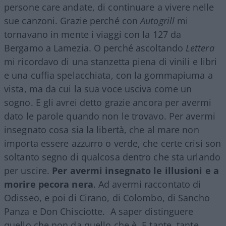
persone care andate, di continuare a vivere nelle
sue canzoni. Grazie perché con
Autogrill
mi
tornavano in mente i viaggi con la 127 da
Bergamo a Lamezia. O perché ascoltando
Lettera
mi ricordavo di una stanzetta piena di vinili e libri
e una cuffia spelacchiata, con la gommapiuma a
vista, ma da cui la sua voce usciva come un
sogno. E gli avrei detto grazie ancora per avermi
dato le parole quando non le trovavo. Per avermi
insegnato cosa sia la libertà, che al mare non
importa essere azzurro o verde, che certe crisi son
soltanto segno di qualcosa dentro che sta urlando
per uscire.
Per avermi insegnato le illusioni e a
morire pecora nera
. Ad avermi raccontato di
Odisseo, e poi di Cirano, di Colombo, di Sancho
Panza e Don Chisciotte. A saper distinguere
quello che non da quello che è. E tante, tante,