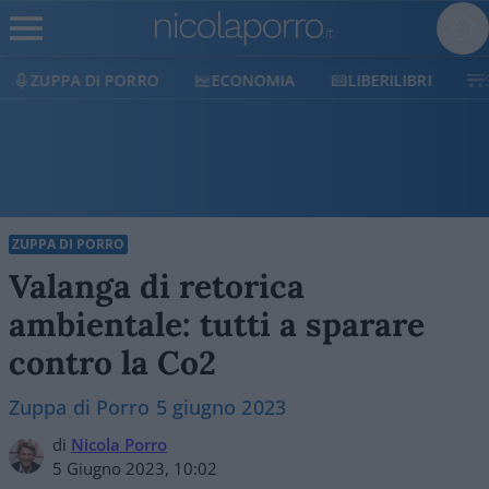
ECONOMIA
LIBERILIBRI
SHOP
SOSTIENICI
ZUPPA DI PORRO
Valanga di retorica
ambientale: tutti a sparare
contro la Co2
Zuppa di Porro 5 giugno 2023
di
Nicola Porro
5 Giugno 2023, 10:02