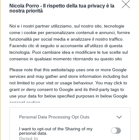
08:29 Ma la più bella è la
Stampa
: “Destra
Nicola Porro -
Il rispetto della tua privacy è la
all’attacco dell’Antimafia”. Questi bevono e di
nostra priorità
brutto. Intanto semmai è il solo Gasparri e poi
Noi e i nostri partner utilizziamo, sul nostro sito, tecnologie
semmai è sotto attacco il solo Melillo: non per
come i cookie per personalizzare contenuti e annunci, fornire
sminuire. E poi quale sarebbe l’attacco: Gasparri
funzionalità per social media e analizzare il nostro traffico.
che dice che tre procuratori antimafia sono stati
Facendo clic di seguito si acconsente all'utilizzo di questa
tecnologia. Puoi cambiare idea e modificare le tue scelte sul
eletti a sinistra: il che è vero. Il presidente
consenso in qualsiasi momento ritornando su questo sito
dell’Anm intervistato dalla Milella: tono delle
domande: Questo esecutivo è allergico agli esami,
Please note that this website/app uses one or more Google
services and may gather and store information including but
che ne pensa Santalucia…..
not limited to your visit or usage behaviour. You may click to
grant or deny consent to Google and its third-party tags to
use your data for below specified purposes in below Google
14:02 Sparò ai ladri e finirà per nove anni in
consent section.
galera: è pazzesco, la storia di
Massimo Zen
.
Personal Data Processing Opt Outs
15:55 Siamo dei geni: abbiamo introdotto il
I want to opt-out of the Sharing of my
certificato della parità di genere.
personal data.
Opted In