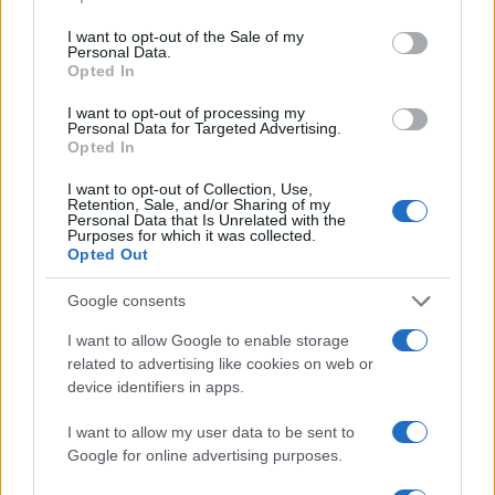
I want to opt-out of the Sale of my
Personal Data.
17:04
Pirelli
sotto attacco dai cinesi, meglio dal
Opted In
partito comunista cinese.
I want to opt-out of processing my
Personal Data for Targeted Advertising.
Opted In
18:14
Tv
, Festuccia e la prova del Nove: già partita
I want to opt-out of Collection, Use,
la campagna a favore della nuova La7.
Retention, Sale, and/or Sharing of my
Personal Data that Is Unrelated with the
Purposes for which it was collected.
Opted Out
62
Google consents
Leggi i commenti
I want to allow Google to enable storage
related to advertising like cookies on web or
device identifiers in apps.
SEDUTE SATIRICHE
Vignetta del 07/08/2026
I want to allow my user data to be sent to
Google for online advertising purposes.