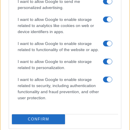
I want to allow Google to send me
personalized advertising.
Vai all'archivio delle vignette
I want to allow Google to enable storage
related to analytics like cookies on web or
device identifiers in apps.
I want to allow Google to enable storage
related to functionality of the website or app.
Corte dei conti, la riforma a
I want to allow Google to enable storage
metà: si poteva fare di più
related to personalization.
Chi firma non deve avere paura, chi paga le tasse
I want to allow Google to enable storage
nemmeno. La magistratura contabile non deve
related to security, including authentication
solo punire, ma aiutare la buona
functionality and fraud prevention, and other
amministrazione
user protection.
di
Luigi Bisignani
1.5k
1
8 Agosto 2026, 19:00
CONFIRM