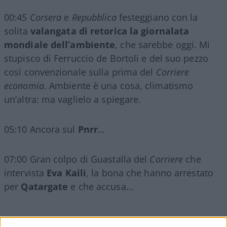
00:45
Corsera
e
Repubblica
festeggiano con la
solita
valangata di retorica la giornalata
mondiale dell’ambiente
, che sarebbe oggi. Mi
stupisco di Ferruccio de Bortoli e del suo pezzo
così convenzionale sulla prima del
Corriere
economia
. Ambiente è una cosa, climatismo
un’altra: ma vaglielo a spiegare.
05:10 Ancora sul
Pnrr
…
07:00 Gran colpo di Guastalla del
Corriere
che
intervista
Eva Kaili
, la bona che hanno arrestato
per
Qatargate
e che accusa…