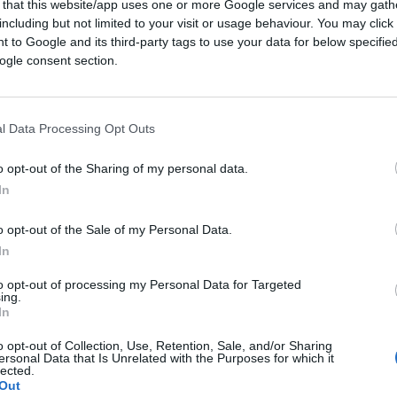
 that this website/app uses one or more Google services and may gath
including but not limited to your visit or usage behaviour. You may click 
 to Google and its third-party tags to use your data for below specifi
alutazione oltre 2.000 miliardi. L’innovazione
ogle consent section.
Europa produce regolamenti. E tasse. Come
oldi degli altri con la stessa cura con cui
l Data Processing Opt Outs
o opt-out of the Sharing of my personal data.
ciente
cliccare qui
per iscriversi al canale ed
In
o opt-out of the Sale of my Personal Data.
In
to opt-out of processing my Personal Data for Targeted
ing.
In
248
Leggi i commenti
o opt-out of Collection, Use, Retention, Sale, and/or Sharing
ersonal Data that Is Unrelated with the Purposes for which it
lected.
Out