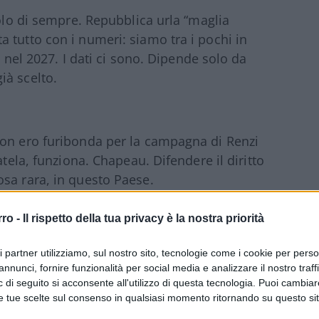
colo di sempre. Repubblica urla “maglia
 tutto con i numeri: siamo tra i pochi in
e nel 2027. I dati ci sono. Dipende solo da
ià scelto.
Non ero furibonda per la campagna di Renzi
atela, funziona. Chapeau. Difendere il diritto
sa rara, in questo Paese.
rro -
Il rispetto della tua privacy è la nostra priorità
à europea e sposta il 60% degli investimenti
een Deal, amici. Come sempre, paga chi
ri partner utilizziamo, sul nostro sito, tecnologie come i cookie per pers
annunci, fornire funzionalità per social media e analizzare il nostro traff
 di seguito si acconsente all'utilizzo di questa tecnologia. Puoi cambiar
e tue scelte sul consenso in qualsiasi momento ritornando su questo si