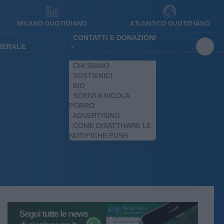
MILANO QUOTIDIANO
ATLANTICO QUOTIDIANO
CONTATTI E DONAZIONI
IBERALE
CHI SIAMO
SOSTIENICI
BIO
SCRIVI A NICOLA
PORRO
ADVERTISING
COME DISATTIVARE LE
NOTIFICHE PUSH