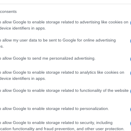
consents
o allow Google to enable storage related to advertising like cookies on
sa di controllare chi ha
evice identifiers in apps.
o allow my user data to be sent to Google for online advertising
s.
ntrolli sugli abbonati: pagare il posto non
arlo
to allow Google to send me personalized advertising.
o allow Google to enable storage related to analytics like cookies on
1.6k
Visualizzazioni
4
commenti
evice identifiers in apps.
o allow Google to enable storage related to functionality of the website
o allow Google to enable storage related to personalization.
o allow Google to enable storage related to security, including
cation functionality and fraud prevention, and other user protection.