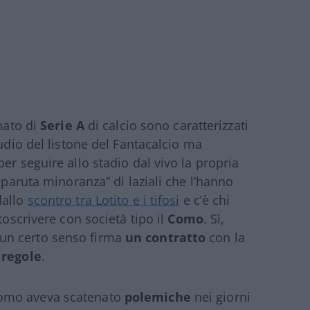
onato di
Serie A
di calcio sono caratterizzati
tudio del listone del Fantacalcio ma
er seguire allo stadio dal vivo la propria
sparuta minoranza” di laziali che l’hanno
dallo
scontro tra Lotito e i tifosi
e c’è chi
toscrivere con società tipo il
Como
. Sì,
un certo senso firma
un contratto
con la
 regole
.
Como aveva scatenato
polemiche
nei giorni