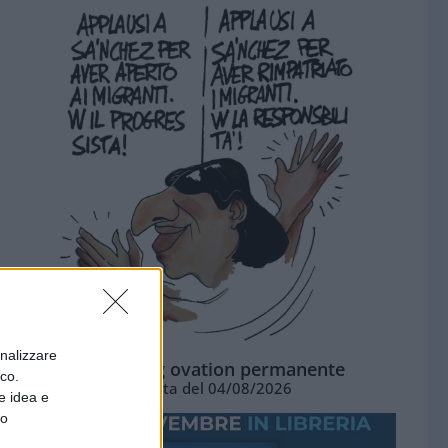
onalizzare
La standing ovation permanente
ico.
Vignetta del 04/08/2026
e idea e
to