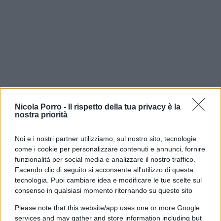
Nicola Porro -
Il rispetto della tua privacy è la
È una nemica, una fascista, figuratevi, una che
nostra priorità
sobilla, che
merita la fatwa in patria così come
Noi e i nostri partner utilizziamo, sul nostro sito, tecnologie
in occidente.
Nessuna donna italiana di sinistra,
come i cookie per personalizzare contenuti e annunci, fornire
nessuna femminista comunista la sostiene. Al
funzionalità per social media e analizzare il nostro traffico.
contrario, passano lei in fama di repressiva,
Facendo clic di seguito si acconsente all'utilizzo di questa
siccome “siamo libere di non decidere”: e già
tecnologia. Puoi cambiare idea e modificare le tue scelte sul
consenso in qualsiasi momento ritornando su questo sito
questa formula è ignobilmente vigliacca, uno deve
essere sempre libero di decidere e ogni scelta è
Please note that this website/app uses one or more Google
services and may gather and store information including but