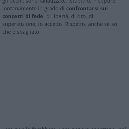
gli occhi: sono fanatizzate, istupidite, neppure
lontanamente in grado di
confrontarsi sui
concetti di fede
, di libertà, di rito, di
superstizione. Io accetto. Rispetto, anche se so
che è sbagliato.