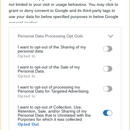
meglio dell’ignavia.
not limited to your visit or usage behaviour. You may click to
grant or deny consent to Google and its third-party tags to
Ma
il comunismo, come l’islamismo, punta a
use your data for below specified purposes in below Google
consent section.
deresponsabilizzare l’individuo,
a seppellire la
sua mente, la sua coscienza sotto drappi di
Personal Data Processing Opt Outs
conformismo atrofizzato. Il lavaggio del cervello è
I want to opt-out of the Sharing of my
tutto ciò che vogliono, la mascherina che parte
personal data.
dalla bocca e arriva nella psiche. Il velo integrale,
Opted In
il burkini non saranno mai libera scelta, ma solo
I want to opt-out of the Sale of my
maschere di ferro in involucri di seta. “Ho scelto il
Personal Data.
Opted In
paradiso, l’ho chiamato libertà” scrive Masih.
I want to opt-out of processing my
Personal Data for Targeted Advertising.
Opted In
I want to opt-out of Collection, Use,
Retention, Sale, and/or Sharing of my
Personal Data that Is Unrelated with the
Purposes for which it was collected.
Opted Out