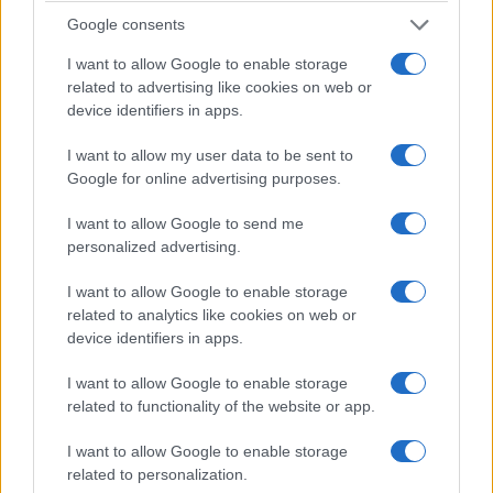
Google consents
I want to allow Google to enable storage
related to advertising like cookies on web or
device identifiers in apps.
I want to allow my user data to be sent to
Google for online advertising purposes.
E questa, se non vi dispiace, è la differenza tra il
nostro povero cristianesimo e le altre religioni,
I want to allow Google to send me
massime l’islam: nessun Dio è venuto ad imporci
personalized advertising.
rituali con minacce di una violenza perenne, senza
I want to allow Google to enable storage
remissione,
Cristo è venuto a liberarci dall’
related to analytics like cookies on web or
“uomo per il sabato”
, dalle convenzioni, dalle
device identifiers in apps.
ipocrisie, dai fanatismi senza amore, dall’odio in
I want to allow Google to enable storage
nome di Dio. Ad insegnarci a prendere addosso a
related to functionality of the website or app.
noi una croce fatta, quella sì, di scelta, di
coraggio. Di libertà.
I want to allow Google to enable storage
related to personalization.