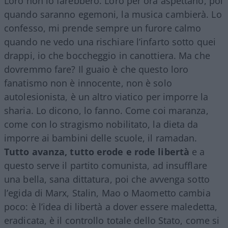
Loro non lo farebbero. Loro per ora aspettano, poi
quando saranno egemoni, la musica cambierà. Lo
confesso, mi prende sempre un furore calmo
quando ne vedo una rischiare l’infarto sotto quei
drappi, io che boccheggio in canottiera. Ma che
dovremmo fare? Il guaio è che questo loro
fanatismo non è innocente, non è solo
autolesionista, è un altro viatico per imporre la
sharia. Lo dicono, lo fanno. Come coi maranza,
come con lo stragismo nobilitato, la dieta da
imporre ai bambini delle scuole, il ramadan.
Tutto avanza, tutto erode e rode libertà
e a
questo serve il partito comunista, ad insufflare
una bella, sana dittatura, poi che avvenga sotto
l’egida di Marx, Stalin, Mao o Maometto cambia
poco: è l’idea di libertà a dover essere maledetta,
eradicata, è il controllo totale dello Stato, come si