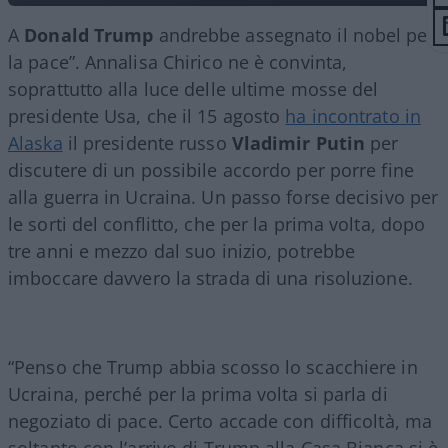
A
Donald
Trump
andrebbe assegnato il nobel per
la pace”. Annalisa Chirico ne è convinta,
soprattutto alla luce delle ultime mosse del
presidente Usa, che il 15 agosto
ha incontrato in
Alaska
il presidente russo
Vladimir Putin
per
discutere di un possibile accordo per porre fine
alla guerra in Ucraina. Un passo forse decisivo per
le sorti del conflitto, che per la prima volta, dopo
tre anni e mezzo dal suo inizio, potrebbe
imboccare davvero la strada di una risoluzione.
“Penso che Trump abbia scosso lo scacchiere in
Ucraina, perché per la prima volta si parla di
negoziato di pace. Certo accade con difficoltà, ma
soltanto con l’arrivo di Trump alla Casa Bianca si è