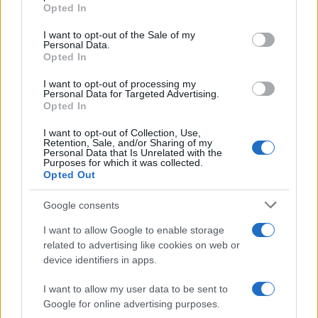
un altro recente episodio.
Opted In
I want to opt-out of the Sale of my
“Mi hanno molto colpito anche le manifestazioni
Personal Data.
Opted In
proPal sotto le redazioni de
Il Giornale
e di
Libero
:
credo che quando si vuole annientare l’opinione
I want to opt-out of processing my
Personal Data for Targeted Advertising.
diversa c’è già
un gigantesco problema per la
Opted In
democrazia
e dunque penso che dobbiamo
I want to opt-out of Collection, Use,
difendere con maggiore determinazione, anche
Retention, Sale, and/or Sharing of my
Personal Data that Is Unrelated with the
con una punta di orgoglio, la società occidentale,
Purposes for which it was collected.
Opted Out
la società cristiana che siamo riusciti a creare.
Non perché questo sia un dovere, ma perché le
Google consents
nostre radici giudaico-cristiane ci ricordano che
I want to allow Google to enable storage
ognuno è libero di professare la Fede che vuole ed
related to advertising like cookies on web or
è libero di avere l’opinione che vuole, nel rispetto
device identifiers in apps.
della tolleranza e degli altri. Non in tutte le parti
I want to allow my user data to be sent to
del mondo è così”.
Google for online advertising purposes.