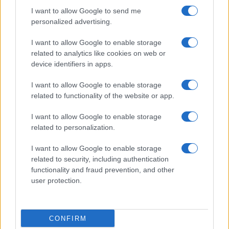
I want to allow Google to send me
personalized advertising.
Marco Leardi, 18 agosto 2025
I want to allow Google to enable storage
related to analytics like cookies on web or
Nicolaporro.it è anche su Whatsapp. È
device identifiers in apps.
sufficiente
cliccare qui
per iscriversi al canale ed
I want to allow Google to enable storage
essere sempre aggiornati (gratis).
related to functionality of the website or app.
#ANNALISA CHIRICO
#DONALD TRUMP
I want to allow Google to enable storage
related to personalization.
15
I want to allow Google to enable storage
related to security, including authentication
Leggi i commenti
functionality and fraud prevention, and other
user protection.
SEDUTE SATIRICHE
Vignetta del 07/08/2026
CONFIRM