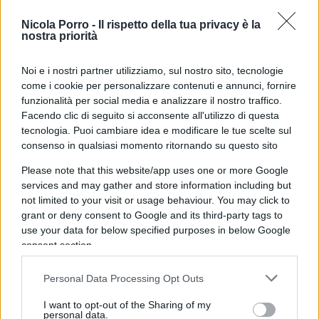
Europa si è imposta, a partire dal groviglio di
Nicola Porro -
Il rispetto della tua privacy è la
norme e dagli oneri fiscali che danneggiano non
nostra priorità
sono le imprese americane che vogliono fare
business in Europa, ma anche le imprese
Noi e i nostri partner utilizziamo, sul nostro sito, tecnologie
europee”, ha affermato al riguardo la giornalista.
come i cookie per personalizzare contenuti e annunci, fornire
funzionalità per social media e analizzare il nostro traffico.
Facendo clic di seguito si acconsente all'utilizzo di questa
tecnologia. Puoi cambiare idea e modificare le tue scelte sul
consenso in qualsiasi momento ritornando su questo sito
Quanto invece agli affari di casa nostra, abbiamo
chiesto a Chirico un’opinione sulla recente
Please note that this website/app uses one or more Google
services and may gather and store information including but
manifestazione islamica per le vie di Milano,
not limited to your visit or usage behaviour. You may click to
caratterizzata da un’immagine emblematica: da
grant or deny consent to Google and its third-party tags to
una parte gli uomini, dall’altra le donne costrette
use your data for below specified purposes in below Google
quasi a starsene in disparte. “Il famoso libro
consent section.
Sottomissione di Houellebecq si sta rivelando una
Personal Data Processing Opt Outs
profezia. C’è un gigantesco problema”, ha
osservato la giornalista, riflettendo poi anche su
I want to opt-out of the Sharing of my
personal data.