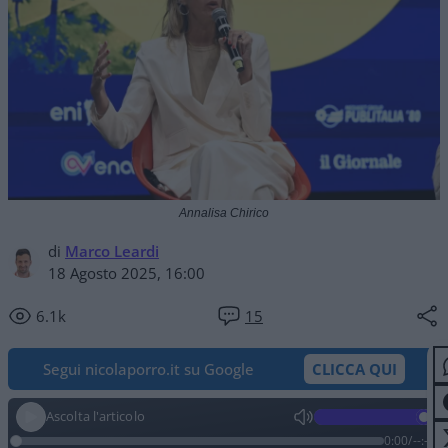
Annalisa Chirico
di
Marco Leardi
18 Agosto 2025, 16:00
6.1k
15
Segui nicolaporro.it su Google
CLICCA QUI
Ascolta l'articolo
0:00
/
--:--