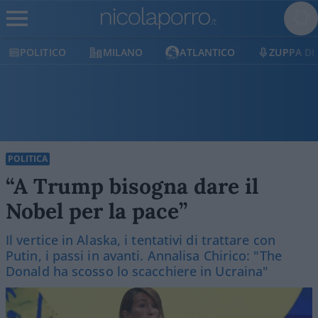
POLITICO
MILANO
ATLANTICO
ZUPPA DI P
POLITICA
“A Trump bisogna dare il
Nobel per la pace”
Il vertice in Alaska, i tentativi di trattare con
Putin, i passi in avanti. Annalisa Chirico: "The
Donald ha scosso lo scacchiere in Ucraina"