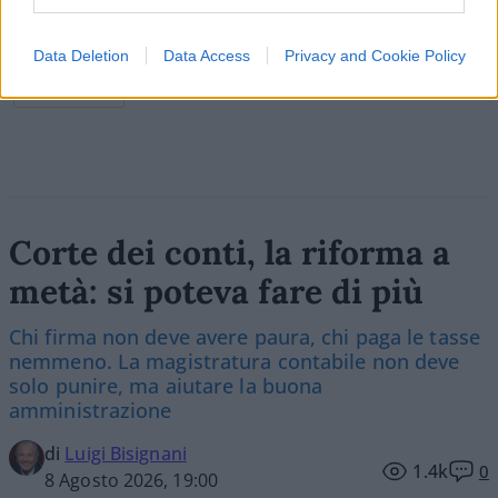
Data Deletion
Data Access
Privacy and Cookie Policy
Vai all'archivio delle vignette
Corte dei conti, la riforma a
metà: si poteva fare di più
Chi firma non deve avere paura, chi paga le tasse
nemmeno. La magistratura contabile non deve
solo punire, ma aiutare la buona
amministrazione
di
Luigi Bisignani
1.4k
0
8 Agosto 2026, 19:00