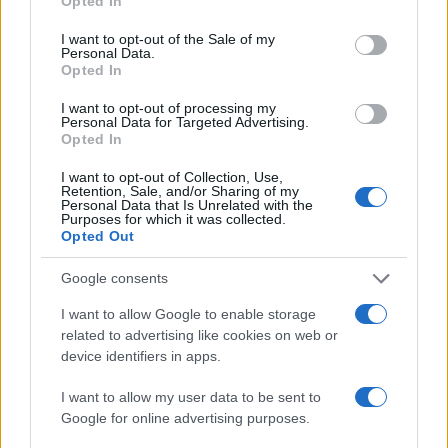
Opted In
assurdo lo Stato Ebraico, come più volte
ammesso sia apertamente che in sordina dagli
I want to opt-out of the Sale of my
Personal Data.
stessi arabi sunniti, è diventato, insieme agli Usa,
Opted In
l’alleato naturale non solo per fermare una
I want to opt-out of processing my
tragedia annunciata, ma anche, assurdo
Personal Data for Targeted Advertising.
Opted In
nell’assurdo, per raggiungere la pacificazione
dell’area. Cosa che fino a poco tempo fa era
I want to opt-out of Collection, Use,
Retention, Sale, and/or Sharing of my
impensabile, ma che per chi vive in Medioriente,
Personal Data that Is Unrelated with the
Purposes for which it was collected.
come chi scrive, è musica dolce da ascoltare al di
Opted Out
là delle ideologie politiche che da troppo tempo
Google consents
fanno i loro interessi sulla pelle di chi vive in
questo angolo di mondo.
I want to allow Google to enable storage
related to advertising like cookies on web or
device identifiers in apps.
Bisogna tenere presente che a piazza della
I want to allow my user data to be sent to
Google for online advertising purposes.
Palestina a Teheran c’è ancora un orologio che