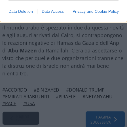
che non è meno importante della visita di
Sadat
a
Gerusalemme del 1977 e della pace firmata con
Data Deletion
Data Access
Privacy and Cookie Policy
Re Hussein
di Giordania nel 1994. Inutile dire che
il mondo arabo è spezzato in due da questa novità
e agli auguri arrivati dal Cairo, si contrappongono
le reazioni negative di Hamas da Gaza e dell’Anp
di
Abu Mazen
da Ramallah. C’era da aspettarselo
visto che per quelle due organizzazioni tranne che
la distruzione di Israele non andrà mai bene
nient’altro.
#ACCORDO
#BIN ZAYED
#DONALD TRUMP
#EMIRATI ARABI UNITI
#ISRAELE
#NETANYAHU
#PACE
#USA
Pagina
PAGINA
Precedente
SUCCESSIVA