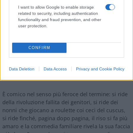
I want to allow Google to enable storage
related to security, including authentication
functionality and fraud prevention, and other
user protection.
CONFIRM
Data Deletion
Data Access
Privacy and Cookie Policy
È comico nel senso più feroce del termine: si ride
della rivoluzione fallita dei genitori, si ride dei
nonni che giocano a roulette coi ceci del cuscus,
si ride finché, pagina dopo pagina, il riso si fa più
amaro e la commedia familiare rivela la sua faccia