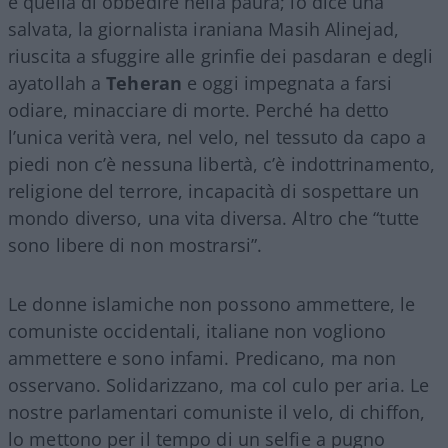
è quella di obbedire nella paura; lo dice una
salvata, la giornalista iraniana Masih Alinejad,
riuscita a sfuggire alle grinfie dei pasdaran e degli
ayatollah a
Teheran
e oggi impegnata a farsi
odiare, minacciare di morte. Perché ha detto
l’unica verità vera, nel velo, nel tessuto da capo a
piedi non c’è nessuna libertà, c’è indottrinamento,
religione del terrore, incapacità di sospettare un
mondo diverso, una vita diversa. Altro che “tutte
sono libere di non mostrarsi”.
Le donne islamiche non possono ammettere, le
comuniste occidentali, italiane non vogliono
ammettere e sono infami. Predicano, ma non
osservano. Solidarizzano, ma col culo per aria. Le
nostre parlamentari comuniste il velo, di chiffon,
lo mettono per il tempo di un selfie a pugno