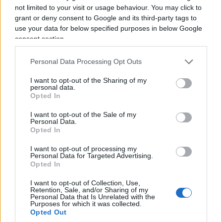
not limited to your visit or usage behaviour. You may click to
grant or deny consent to Google and its third-party tags to
use your data for below specified purposes in below Google
consent section.
Il libro è un trattato di autoironia applicata:
neuroscienze vere mischiate a Cioran, Kahneman
Personal Data Processing Opt Outs
e Carol Dweck, incastonate tra un dentista
I want to opt-out of the Sharing of my
inquietante e un bidet filosofico. La tesi di fondo è
personal data.
Opted In
semplice e liberatoria: smettila di aggiustarti, non
sei un elettrodomestico, non devi migliorare
I want to opt-out of the Sale of my
Personal Data.
(dientare come un’altra persona) devi raggiungere
Opted In
il tuo nucleo, quello che sei davvero: e basta.
Si fa
I want to opt-out of processing my
stando seduti.
È il libro perfetto per l’estate
Personal Data for Targeted Advertising.
perché non vi chiederà mai di “lavorare su voi
Opted In
stessi”, anzi, vi solleverà dall’obbligo, il che,
I want to opt-out of Collection, Use,
statisticamente, è già un miglioramento notevole.
Retention, Sale, and/or Sharing of my
Personal Data that Is Unrelated with the
Purposes for which it was collected.
Opted Out
4. Ingrid Seyman, La piccola