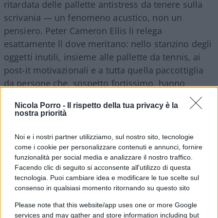
ritardata delle pallette antistress da tenere sulla
scrivania — un fenomeno acustico, non un
pensiero. Peter Cameron Ellis li relega
esattamente lì dove meritano: nello stanzino degli
oggetti inutili, insieme alle pallette da tennis, ai
post-it motivazionali e a tutta quella paccottiglia
da persone che, sospetto fortissimo, hanno
imparato da poco a prendere l’ascensore da sole.
Nicola Porro -
Il rispetto della tua privacy è la
nostra priorità
Noi e i nostri partner utilizziamo, sul nostro sito, tecnologie
come i cookie per personalizzare contenuti e annunci, fornire
funzionalità per social media e analizzare il nostro traffico.
Facendo clic di seguito si acconsente all'utilizzo di questa
tecnologia. Puoi cambiare idea e modificare le tue scelte sul
consenso in qualsiasi momento ritornando su questo sito
Please note that this website/app uses one or more Google
services and may gather and store information including but