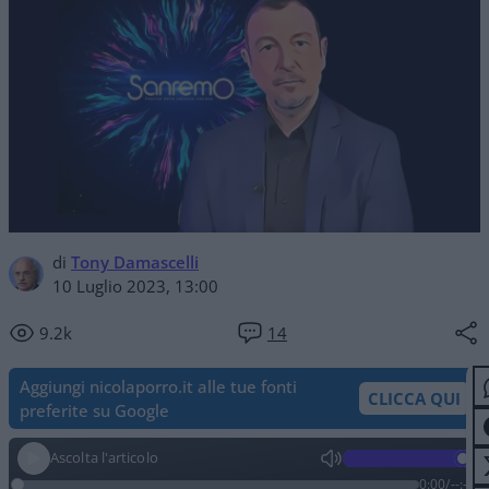
di
Tony Damascelli
10 Luglio 2023, 13:00
9.2k
14
Aggiungi nicolaporro.it alle tue fonti
CLICCA QUI
preferite su Google
Ascolta l'articolo
0:00
/
--:--