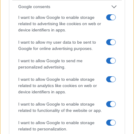
conformista (Sellerio)
Google consents
I want to allow Google to enable storage
L’incipit più esplosivo della narrativa francese
related to advertising like cookies on web or
degli ultimi anni — altro che grandi manifesti
device identifiers in apps.
letterari di inizio Novecento, qui si parte già con
I want to allow my user data to be sent to
una menigite batterica e nemmeno troppo
Google for online advertising purposes.
metaforica: la protagonista
Esther Dahan
si
I want to allow Google to send me
presenta al mondo raccontando i genitori
personalized advertising.
sessantottini che fanno ginnastica orizzontale
ogni domenica pomeriggio mentre lei, davanti alla
I want to allow Google to enable storage
related to analytics like cookies on web or
tv, sogna calzini di pizzo e righe laterali nei capelli.
device identifiers in apps.
Marsiglia, anni Settanta, una famiglia di comunisti
nudisti ebrei-algerini e una bambina che, in mezzo
I want to allow Google to enable storage
a tutto quel caos ideologico, non desidera altro
related to functionality of the website or app.
che un vestitino blu e un po’ di sano conformismo
I want to allow Google to enable storage
borghese.
related to personalization.