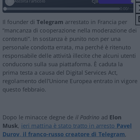
Ascolta l'articolo
0:00
/
--:--
Il founder di
Telegram
arrestato in Francia per
“mancanza di cooperazione nella moderazione dei
contenuti”. In sostanza è punito non per una
personale condotta errata, ma perché è ritenuto
responsabile delle attività illecite che alcuni utenti
conducono sulla sua piattaforma. È caduta la
prima testa a causa del Digital Services Act,
regolamento dell’Unione Europea entrato in vigore
questo febbraio.
Dopo le minacce degne de
il Padrino
ad
Elon
Musk
,
ieri mattina è stato tratto in arresto
Pavel
Durov
,
il franco-russo creatore di Telegram
,