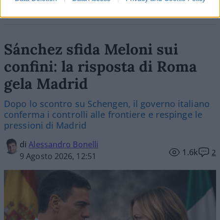
Sánchez sfida Meloni sui
confini: la risposta di Roma
gela Madrid
Dopo lo scontro su Schengen, il governo italiano
conferma i controlli alle frontiere e respinge le
pressioni di Madrid
di
Alessandro Bonelli
1.6k
2
9 Agosto 2026, 12:51