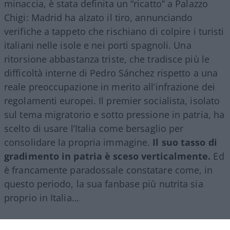
minaccia, è stata definita un “ricatto” a Palazzo
Chigi: Madrid ha alzato il tiro, annunciando
verifiche a tappeto che rischiano di colpire i turisti
italiani nelle isole e nei porti spagnoli. Una
ritorsione abbastanza triste, che tradisce più le
difficoltà interne di Pedro Sánchez rispetto a una
reale preoccupazione in merito all’infrazione dei
regolamenti europei. Il premier socialista, isolato
sul tema migratorio e sotto pressione in patria, ha
scelto di usare l’Italia come bersaglio per
consolidare la propria immagine.
Il suo tasso di
gradimento in patria è sceso verticalmente.
Ed
è francamente paradossale constatare come, in
questo periodo, la sua fanbase più nutrita sia
proprio in Italia…