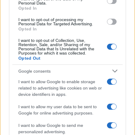
Personal Data.
portato i nostri burocrati, già durissimi con Musk
Opted In
e con chiunque professi libertà a 360º, ad
I want to opt-out of processing my
arrestarlo.
Personal Data for Targeted Advertising.
Opted In
Mai come oggi,
la libertà in Europa sembra
I want to opt-out of Collection, Use,
Retention, Sale, and/or Sharing of my
fragile e manipolabile
da chi si erge a tutelatore
Personal Data that Is Unrelated with the
Purposes for which it was collected.
dei cittadini, ma lo fa oltrepassando qualsiasi
Opted Out
perimetro di libertà. E proprio adesso è
fondamentale non tacere, non arrendersi. Proprio
Google consents
adesso, i gentili lettori perdoneranno il facile
I want to allow Google to enable storage
gioco di parole, bisogna “Tenere Durov”!
related to advertising like cookies on web or
device identifiers in apps.
I want to allow my user data to be sent to
Google for online advertising purposes.
Alessandro Bonelli, 26 agosto 2024
I want to allow Google to send me
Nicolaporro.it è anche su Whatsapp. È
personalized advertising.