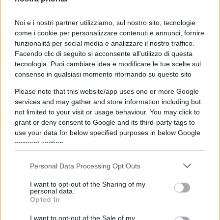
L’arresto del founder di Telegram, più che una
Noi e i nostri partner utilizziamo, sul nostro sito, tecnologie
mossa per tutelare gli utenti del suo social, pare
come i cookie per personalizzare contenuti e annunci, fornire
una dimostrazione politica totalmente
funzionalità per social media e analizzare il nostro traffico.
illiberale
atta a censurare e sopprimere qualsiasi
Facendo clic di seguito si acconsente all'utilizzo di questa
organismo d’informazione che sfugge al controllo
tecnologia. Puoi cambiare idea e modificare le tue scelte sul
consenso in qualsiasi momento ritornando su questo sito
statale.
Please note that this website/app uses one or more Google
services and may gather and store information including but
not limited to your visit or usage behaviour. You may click to
Perché anche su Whatsapp, Instagram e Facebook
grant or deny consent to Google and its third-party tags to
use your data for below specified purposes in below Google
sono all’ordine del giorno truffe economiche, bot,
consent section.
complotti e traffici poco ortodossi, ma Zuckerberg
ha dimostrato grande malleabilità con le autorità
Personal Data Processing Opt Outs
europee e americane.
Durov non è mai sceso a
I want to opt-out of the Sharing of my
compromessi per garantire l’anonimato degli
personal data.
utenti
. Né con la Russia, né con l’Ue. E questo
Opted In
l’ha chiaramente reso un nemico. Questo ha
I want to opt-out of the Sale of my