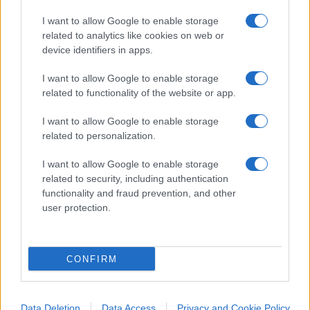
sufficiente
cliccare qui
per iscriversi al canale ed
I want to allow Google to enable storage
essere sempre aggiornati (gratis)
related to analytics like cookies on web or
device identifiers in apps.
#PAVEL DUROV
#TELEGRAM
I want to allow Google to enable storage
related to functionality of the website or app.
31
I want to allow Google to enable storage
related to personalization.
Leggi i commenti
I want to allow Google to enable storage
related to security, including authentication
SEDUTE SATIRICHE
functionality and fraud prevention, and other
Vignetta del 07/08/2026
user protection.
CONFIRM
Vai all'archivio delle vignette
Data Deletion
Data Access
Privacy and Cookie Policy