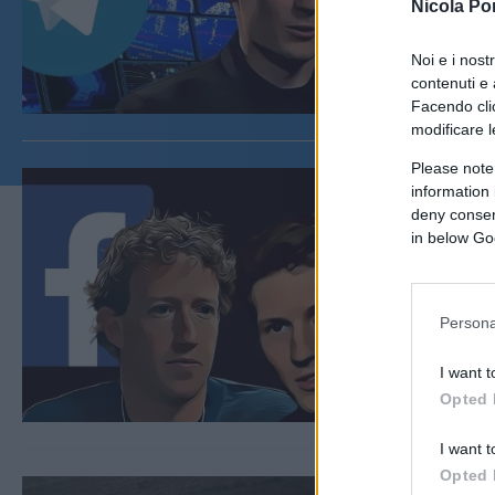
Nicola Po
Noi e i nost
contenuti e 
Facendo clic
modificare l
Please note
information 
deny consent
in below Go
Persona
I want t
Opted 
I want t
Opted 