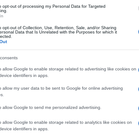
sull’arresto di Durov?
to opt-out of processing my Personal Data for Targeted
ing.
In
o opt-out of Collection, Use, Retention, Sale, and/or Sharing
ersonal Data that Is Unrelated with the Purposes for which it
lected.
Out
di Paolo Becchi
6.6k
consents
27 Agosto 2024, 14:00
o allow Google to enable storage related to advertising like cookies on
evice identifiers in apps.
Il caso Durov misura dell’effettivo
o allow my user data to be sent to Google for online advertising
grado di libertà di parola in Europa
s.
to allow Google to send me personalized advertising.
o allow Google to enable storage related to analytics like cookies on
evice identifiers in apps.