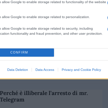
o allow Google to enable storage related to functionality of the website
di
Giacomo Canale
5.9k
27 Agosto 2024, 5:58
o allow Google to enable storage related to personalization.
Arresto mr. Telegram, “teniamo
o allow Google to enable storage related to security, including
Durov” nel difendere la libertà
cation functionality and fraud prevention, and other user protection.
CONFIRM
Data Deletion
Data Access
Privacy and Cookie Policy
di
Alessandro Bonelli
7k
26 Agosto 2024, 18:38
Perché è illiberale l’arresto di mr.
Telegram