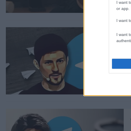
I want t
or app.
I want t
I want t
authenti