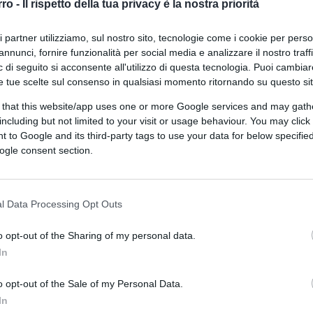
rro -
Il rispetto della tua privacy è la nostra priorità
ri partner utilizziamo, sul nostro sito, tecnologie come i cookie per pers
di Franco Lodige
annunci, fornire funzionalità per social media e analizzare il nostro traff
5.2k
6 Settembre 2024, 14:21
 di seguito si acconsente all'utilizzo di questa tecnologia. Puoi cambiar
e tue scelte sul consenso in qualsiasi momento ritornando su questo si
 that this website/app uses one or more Google services and may gath
Mi fa schifo il silenzio complice
including but not limited to your visit or usage behaviour. You may click 
sulla censura di Facebook
 to Google and its third-party tags to use your data for below specifi
ogle consent section.
l Data Processing Opt Outs
o opt-out of the Sharing of my personal data.
di
Nicola Porro
8k
In
29 Agosto 2024, 19:19
o opt-out of the Sale of my Personal Data.
In
Telegram, perché ora Amnesty tace