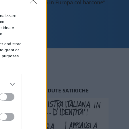
sbarcano in Europa col barcone"
onalizzare
ico.
e idea e
to
er and store
to grant or
ed purposes
SEDUTE SATIRICHE