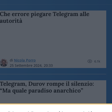
Che errore piegare Telegram alle
autorità
di
Nicola Porro
6.1k
25 Settembre 2024, 20:33
Telegram, Durov rompe il silenzio:
“Ma quale paradiso anarchico”