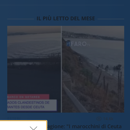
IL PIÙ LETTO DEL MESE
ESTERI
14.6k
Meloni aveva ragione: "I marocchini di Ceuta