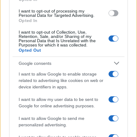
tranquillamente aver luogo alle 9, magari dopo
I want to opt-out of processing my
aver consumato un
croissant
.
Personal Data for Targeted Advertising.
Opted In
Le testimonianze
I want to opt-out of Collection, Use,
Retention, Sale, and/or Sharing of my
Personal Data that Is Unrelated with the
Surreale il racconto dei turisti. Durante il furto –
Purposes for which it was collected.
Opted Out
avvenuto a museo aperto –
non c’era alcun
addetto alla sicurezza
e i normali guardiani del
Google consents
museo (quelli che in genere se ne stanno sulle
I want to allow Google to enable storage
sedie agli angoli delle sale) hanno fatto l’unica
related to advertising like cookies on web or
cosa possibile: consigliato ai turisti di “scappare
device identifiers in apps.
più velocemente possibile” (parole esatte
I want to allow my user data to be sent to
ascoltate sul canale 14 francese nella serata di
Google for online advertising purposes.
domenica).
I want to allow Google to send me
personalized advertising.