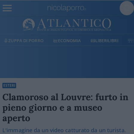
ECONOMIA
LIBERILIBRI
SHOP
SOSTIENICI
ESTERI
Clamoroso al Louvre: furto in
pieno giorno e a museo
aperto
L'immagine da un video catturato da un turista.