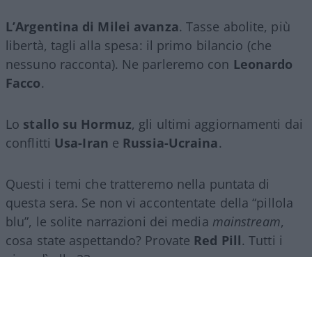
L’Argentina di Milei avanza
. Tasse abolite, più
libertà, tagli alla spesa: il primo bilancio (che
nessuno racconta). Ne parleremo con
Leonardo
Facco
.
Lo
stallo su Hormuz
, gli ultimi aggiornamenti dai
conflitti
Usa-Iran
e
Russia-Ucraina
.
Questi i temi che tratteremo nella puntata di
questa sera. Se non vi accontentate della “pillola
blu”, le solite narrazioni dei media
mainstream
,
cosa state aspettando? Provate
Red Pill
. Tutti i
giovedì alle 23
su
NicolaPorro.it
,
Atlanticoquotidiano.it
e i rispettivi
canali
YouTube
:
@NicolaPorroZuppa
e