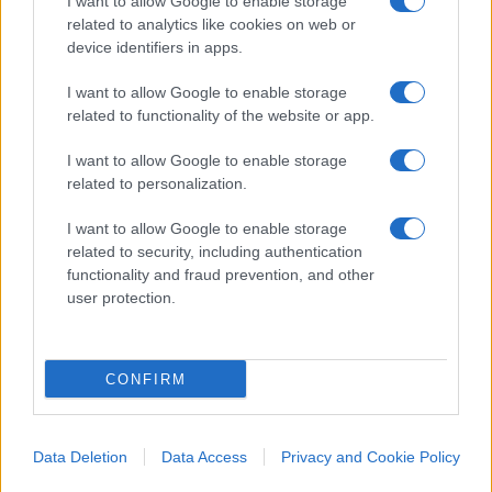
I want to allow Google to enable storage
Il tutto – e lo sa chi vive in Francia – in una
related to analytics like cookies on web or
nazione dove in qualunque supermercato si è
device identifiers in apps.
braccati da energumeni “non di origine francese
continentale” che
controllano ogni movimento
I want to allow Google to enable storage
related to functionality of the website or app.
dei clienti
, ritenuti tutti potenziali ladri.
Evidentemente questo non accade al Louvre.
I want to allow Google to enable storage
related to personalization.
Dichiarazione solenne
I want to allow Google to enable storage
related to security, including authentication
Per chiudere, riportiamo la solenne dichiarazione
functionality and fraud prevention, and other
del presidente
Emmanuel Macron
:
user protection.
Il furto commesso al Louvre è un attacco a un
CONFIRM
patrimonio che custodiamo gelosamente perché
rappresenta la nostra storia. Ritroveremo le opere e i
Data Deletion
Data Access
Privacy and Cookie Policy
colpevoli saranno portati davanti alla giustizia. Tutto