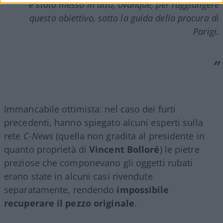
è stato messo in atto, ovunque, per raggiungere
questo obiettivo, sotto la guida della procura di
Parigi.
Immancabile ottimista: nel caso dei furti
precedenti, hanno spiegato alcuni esperti sulla
rete
C-News
(quella non gradita al presidente in
quanto proprietà di
Vincent Bolloré
) le pietre
preziose che componevano gli oggetti rubati
erano state in alcuni casi rivendute
separatamente, rendendo
impossibile
recuperare il pezzo originale
.