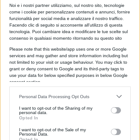
Noi e i nostri partner utilizziamo, sul nostro sito, tecnologie
spaccare una vetrina e prelevarne una corona
come i cookie per personalizzare contenuti e annunci, fornire
(quella di dell’imperatrice Eugénie, la consorte di
funzionalità per social media e analizzare il nostro traffico.
Napoleone III).
Facendo clic di seguito si acconsente all'utilizzo di questa
tecnologia. Puoi cambiare idea e modificare le tue scelte sul
consenso in qualsiasi momento ritornando su questo sito
Una scala da traslochi
Please note that this website/app uses one or more Google
services and may gather and store information including but
Questa
è la Francia del 2025
: nello stesso fine
not limited to your visit or usage behaviour. You may click to
settimana in cui un ex presidente della Repubblica
grant or deny consent to Google and its third-party tags to
viene spedito in carcere pur essendo presunto
use your data for below specified purposes in below Google
consent section.
innocente e in cui S&P ne degrada il
rating
, ecco
che scopriamo come basti una normale scala da
Personal Data Processing Opt Outs
traslochi per salire al piano rialzato del Louvre,
spaccarne i vetri e ripartire con la refurtiva.
I want to opt-out of the Sharing of my
personal data.
Opted In
I want to opt-out of the Sale of my
Personal Data.
Non serve neppure svegliarsi presto: il furto può
Opted In