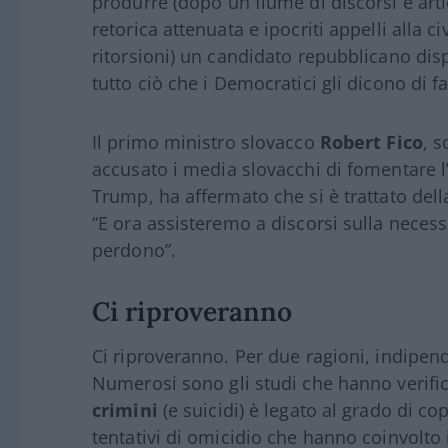
produrre (dopo un fiume di discorsi e artic
retorica attenuata e ipocriti appelli alla ci
ritorsioni) un candidato repubblicano di
tutto ciò che i Democratici gli dicono di fa
Il primo ministro slovacco
Robert Fico
, s
accusato i media slovacchi di fomentare l
Trump, ha affermato che si è trattato del
“E ora assisteremo a discorsi sulla necessi
perdono”.
Ci riproveranno
Ci riproveranno. Per due ragioni, indipende
Numerosi sono gli studi che hanno verific
crimini
(e suicidi) è legato al grado di cop
tentativi di omicidio che hanno coinvolto