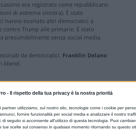
’assassino era registrato come repubblicano
ioni di estrema sinistra). È stato
i hanno esortato altri democratici a
 contro Trump alle primarie. È stato
rra presumibilmente senza social media.
assinati da democratici.
Franklin Delano
un
liberal
.
rro -
Il rispetto della tua privacy è la nostra priorità
Primo, l’unico edificio con una visuale
ri partner utilizziamo, sul nostro sito, tecnologie come i cookie per pers
ne
non era presidiato
dalla polizia o dal
annunci, fornire funzionalità per social media e analizzare il nostro traff
 di seguito si acconsente all'utilizzo di questa tecnologia. Puoi cambiar
e tue scelte sul consenso in qualsiasi momento ritornando su questo si