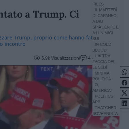
FILES
IL MARTEDÌ
ntato a Trump. Ci
DI CAPANEO,
A DIO
SPIACENTE E
A LI NIMICI
zzare Trump, proprio come hanno fatto negli
SUI
o incontro
IN COLD
BLOOD
L’ALTRA
5.9k
Visualizzazioni
4
commenti
FACCIA DEL
LUNEDÌ
MINIMA
POLITICA
O,
AMERICA!
POLITICS
APP
THATCHER
SOVRANISTA