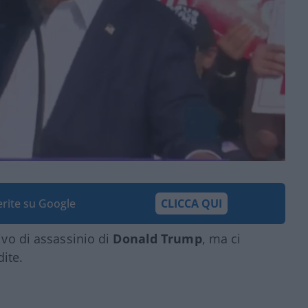
ferite su Google
CLICCA QUI
ivo di assassinio di
Donald Trump
, ma ci
ite.