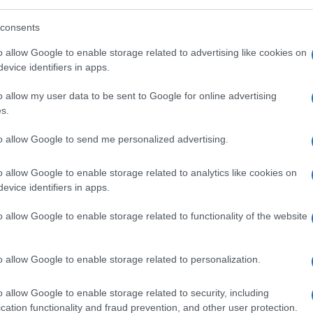
assino perché troppo inclinato. E ora il
nterna Mayorkas e i suoi tirapiedi stanno
consents
o allow Google to enable storage related to advertising like cookies on
evice identifiers in apps.
o allow my user data to be sent to Google for online advertising
 un complotto di un’amministrazione
s.
ante e ossessionato per Trump. Ma
molti lo
to allow Google to send me personalized advertising.
o allow Google to enable storage related to analytics like cookies on
fa parte della burocrazia che per anni ha
evice identifiers in apps.
imini da lui commessi, ha depositato prove
o allow Google to enable storage related to functionality of the website
on armi cariche pronte a sparare. È stata
egali contro Trump. E ha preso parte alla
i
che si opponevano all’indottrinamento
o allow Google to enable storage related to personalization.
roristi domestici”).
o allow Google to enable storage related to security, including
cation functionality and fraud prevention, and other user protection.