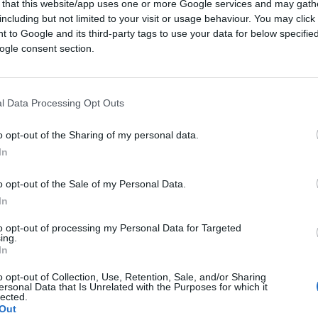
 that this website/app uses one or more Google services and may gath
dalla sua macchina e la porta, insieme ad un
including but not limited to your visit or usage behaviour. You may click 
ta. Terzo, un agente sale la scala, vede
 to Google and its third-party tags to use your data for below specifi
a a nessuno. Quarto,
decine di civili hanno
ogle consent section.
icio con un fucile e lo hanno segnalato alle
iversi video su
TikTok
in tal senso).
l Data Processing Opt Outs
o opt-out of the Sharing of my personal data.
bianco, quindi risaltava e poteva essere visto
In
esto, ha sparato
ben 8 colpi
prima che
liminarlo. Settimo, diversi membri del
o opt-out of the Sale of my Personal Data.
In
irati dalla squadra per coprire un evento con
 la volevano morta).
to opt-out of processing my Personal Data for Targeted
ing.
In
ità”, ha spesso ripetuto il mantra DEI
o opt-out of Collection, Use, Retention, Sale, and/or Sharing
donne basse e grasse
per proteggere
ersonal Data that Is Unrelated with the Purposes for which it
lected.
a sicurezza non è stato mandato sul tetto
Out