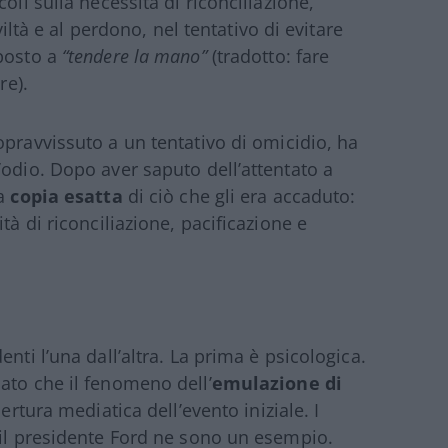
oli sulla necessità di riconciliazione,
viltà e al perdono, nel tentativo di evitare
sposto a
“tendere la mano”
(tradotto: fare
re).
opravvissuto a un tentativo di omicidio, ha
’odio. Dopo aver saputo dell’attentato a
la
copia esatta
di ciò che gli era accaduto:
tà di riconciliazione, pacificazione e
nti l’una dall’altra. La prima è psicologica.
ato che il fenomeno dell’
emulazione di
ertura mediatica dell’evento iniziale. I
 il presidente Ford ne sono un esempio.