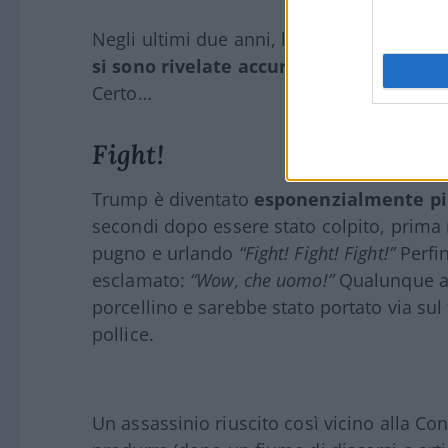
Negli ultimi due anni, le “teorie del comp
si sono rivelate accurate
. Ma dovremmo 
Certo…
Fight!
Trump è diventato
esponenzialmente pi
secondi dopo essere stato colpito, prima r
pugno e urlando
“Fight! Fight! Fight!”
Perfin
esclamato:
“Wow, che uomo!”
Qualunque al
porcellino e sarebbe stato portato via sul
pollice.
Un assassinio riuscito così vicino alla C