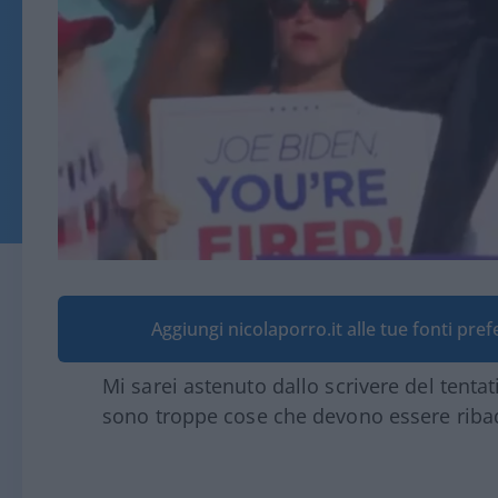
Aggiungi nicolaporro.it alle tue fonti pre
Mi sarei astenuto dallo scrivere del tentat
sono troppe cose che devono essere ribad