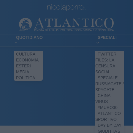
QUOTIDIANO
SPECIALI
CULTURA
TWITTER
ECONOMIA
FILES: LA
ESTERI
CENSURA
MEDIA
SOCIAL
POLITICA
SPECIALE
RUSSIAGATE /
SPYGATE
CHINA
VIRUS
#MURO30
ATLANTICO
SPORTIVO
DAY BY DAY
GIUDITTA’S