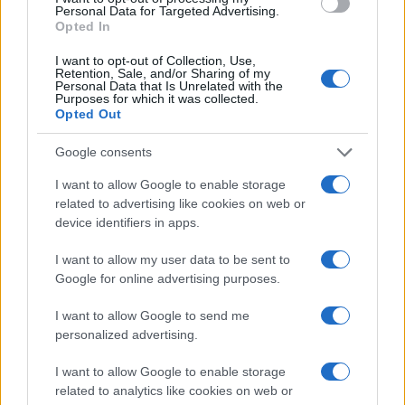
Personal Data for Targeted Advertising.
8 Luglio 2026, 13:38 13:38
Opted In
una sceneggiata che leo poteva risparmiarsi,nemmeno fosse
I want to opt-out of Collection, Use,
Retention, Sale, and/or Sharing of my
Lampedusa una nuova Lourdes dove andare in
Personal Data that Is Unrelated with the
Purposes for which it was collected.
pellegrinaggio.E poi,che orrendo “monumento”,anche se,in
Opted Out
quanto “Porta d’Europa”riflette a pieno lo stato del
continente,povero di cultura,intelligenza e senso del
Google consents
gusto:non più marmi elaborati – con
I want to allow Google to enable storage
related to advertising like cookies on web or
Rispondi
device identifiers in apps.
I want to allow my user data to be sent to
Carica altri commenti
Google for online advertising purposes.
I want to allow Google to send me
personalized advertising.
I want to allow Google to enable storage
related to analytics like cookies on web or