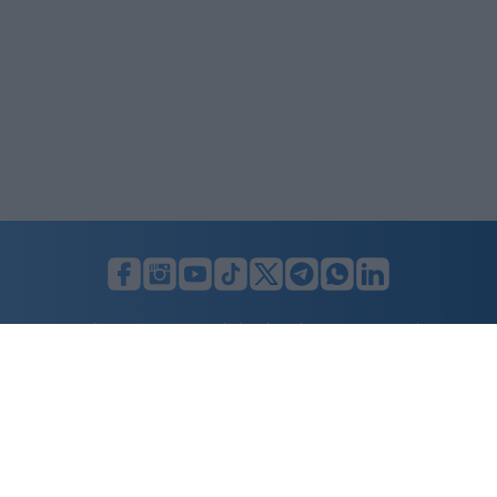
LUNIFIN S.r.l. a socio unico. Sede legale Milano, Largo F. Richini, 2/A,
20122 (MI), C.F./P.Iva en. 07174900154, REA cap. soc. euro 10.000,00
i.v.
Home
Advertising
Condizioni d’uso
Privacy Policy
Cookie policy
Cambia il consenso ai cookie
Dichiarazione di accessibilità