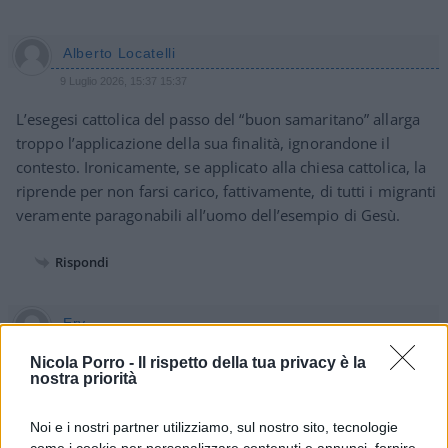
Alberto Locatelli
9 Luglio 2026, 15:37 15:37
L’esegesi cattolica del passo del “buon samaritano” allarga
troppo l’applicazione della sua finalità, ignorandone il
contesto. Ironicamente, se applicato alla chiesa cattolica, la
riprende per non farsi carico, fattivamente, di tutti i migranti
veramente paragonabili all’uomo dell’esempio di Gesù.
Rispondi
Ery
9 Luglio 2026, 13:35 13:35
Nicola Porro -
Il rispetto della tua privacy è la
nostra priorità
Il papa predica bene e razzola male as usual.
Noi e i nostri partner utilizziamo, sul nostro sito, tecnologie
Rispondi
come i cookie per personalizzare contenuti e annunci, fornire