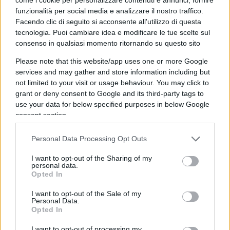
funzionalità per social media e analizzare il nostro traffico.
Facendo clic di seguito si acconsente all'utilizzo di questa
Luigi settimi
tecnologia. Puoi cambiare idea e modificare le tue scelte sul
8 Luglio 2026, 21:59 21:59
consenso in qualsiasi momento ritornando su questo sito
Migranti, migranti illegali……E CHIAMATELI CLANDESTINI.
Please note that this website/app uses one or more Google
services and may gather and store information including but
not limited to your visit or usage behaviour. You may click to
Rispondi
grant or deny consent to Google and its third-party tags to
use your data for below specified purposes in below Google
la-gazza
consent section.
8 Luglio 2026, 13:39 13:39
Personal Data Processing Opt Outs
2:ma un informe ammasso di materiali di scarto. E poi tutti
I want to opt-out of the Sharing of my
a scandalizzarsi su Trump che ha detto che Leo mette a
personal data.
rischio le vite dei cristiani:come dargli torto?
Opted In
I want to opt-out of the Sale of my
Rispondi
Personal Data.
Opted In
la-gazza
I want to opt-out of processing my