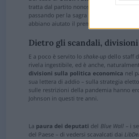
tratta dal partito nonostante avesse viol
passando per la sagra del
partygate
, i co
abbiano aiutato il premier a superare le tant
Dietro gli scandali, divisioni
E a poco è servito lo
shake-up
dello staff 
rivela ingestibile, ed è anche, naturalmen
divisioni sulla politica economica
nel p
sua lettera di addio – sulla strategia elet
sulle restrizioni della pandemia hanno er
Johnson in questi tre anni.
La
paura dei deputati
del
Blue Wall
– i s
del Paese – di vedersi scavalcati dai
LibD