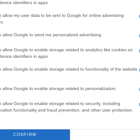
evice identifiers in apps.
o allow my user data to be sent to Google for online advertising
s.
 alle telecamere per scusarsi per avere
io, i buoi erano già scappati dalla stanza e
to allow Google to send me personalized advertising.
tri.
o allow Google to enable storage related to analytics like cookies on
evice identifiers in apps.
o allow Google to enable storage related to functionality of the website
, ha già nominato i due nuovi ministri del
dello Scacchiere e Barclay alla Sanità), ma
o allow Google to enable storage related to personalization.
uri ancora a lungo
. Anche se al momento i
tro papabili candidati alla sua successione –
o allow Google to enable storage related to security, including
cation functionality and fraud prevention, and other user protection.
CONFIRM
 dimessosi dopo essere stato difeso a spada