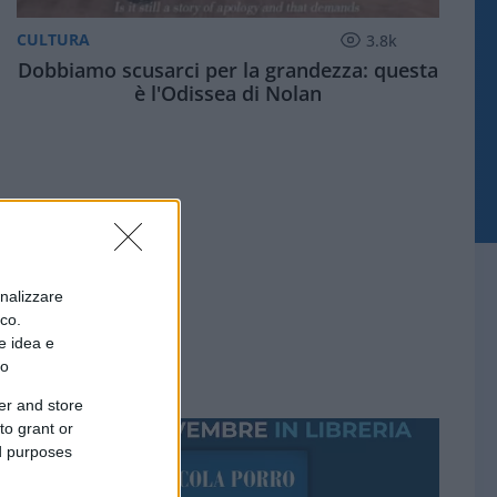
CULTURA
3.8k
Dobbiamo scusarci per la grandezza: questa
è l'Odissea di Nolan
onalizzare
ico.
e idea e
to
er and store
to grant or
ed purposes