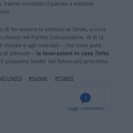
a, hanno condotto il partito a mettere
nson.
 di far vincere le elezioni ai
Tories
, a cosa
chiesti nel Partito Conservatore. Al di là,
ità morale e agli scandali – che sono pure
ta di Johnson –
le lacerazioni in casa
Tories
il prossimo leader nel futuro più prossimo.
NO UNITO
#SUNAK
#TORIES
1
Leggi i commenti