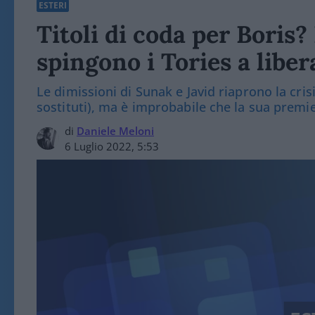
ESTERI
Titoli di coda per Boris?
spingono i Tories a libe
Le dimissioni di Sunak e Javid riaprono la cris
sostituti), ma è improbabile che la sua premi
di
Daniele Meloni
6 Luglio 2022, 5:53