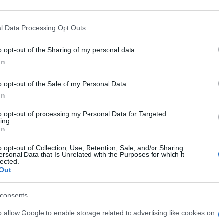
erni del primo ministro, accusato di non
i guidare il Paese.
l Data Processing Opt Outs
o opt-out of the Sharing of my personal data.
r e a Downing Street ieri, con le notizie
In
e la situazione per Johnson, già sotto tiro
o opt-out of the Sale of my Personal Data.
onfidence
del 6 giugno scorso, e il pessimo
In
 Wakefield
.
to opt-out of processing my Personal Data for Targeted
ing.
In
o opt-out of Collection, Use, Retention, Sale, and/or Sharing
ppo Tory ai Comuni, sono state
l’ennesimo
ersonal Data that Is Unrelated with the Purposes for which it
lected.
zialmente il parlamentare non è stato
Out
ei media e dei deputati Tory gli è stato
 ha affermato che il premier non sapeva delle
consents
Pincher, anche se un alto funzionario del
o allow Google to enable storage related to advertising like cookies on