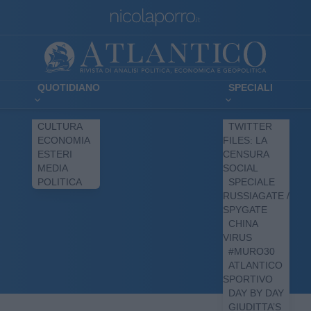
QUOTIDIANO
SPECIALI
CULTURA
TWITTER
ECONOMIA
FILES: LA
ESTERI
CENSURA
MEDIA
SOCIAL
POLITICA
SPECIALE
RUSSIAGATE /
SPYGATE
CHINA
VIRUS
#MURO30
ATLANTICO
SPORTIVO
DAY BY DAY
GIUDITTA’S