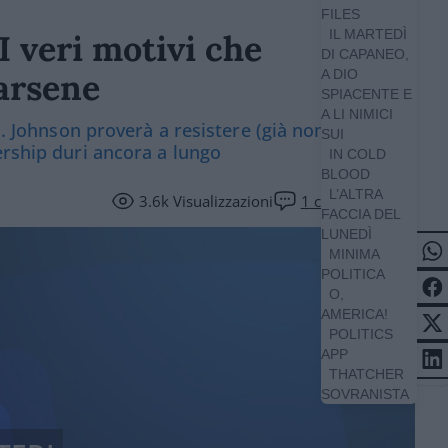
FILES
IL MARTEDÌ
 I veri motivi che
DI CAPANEO,
rarsene
A DIO
SPIACENTE E
A LI NIMICI
i. Johnson proverà a resistere (già nominati i
SUI
ership duri ancora a lungo
IN COLD
BLOOD
L’ALTRA
3.6k
Visualizzazioni
1
commento
FACCIA DEL
LUNEDÌ
MINIMA
POLITICA
O,
AMERICA!
POLITICS
APP
THATCHER
SOVRANISTA