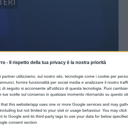
TERI
rro -
Il rispetto della tua privacy è la nostra priorità
ri partner utilizziamo, sul nostro sito, tecnologie come i cookie per pers
annunci, fornire funzionalità per social media e analizzare il nostro traff
CLICCA QUI
 di seguito si acconsente all'utilizzo di questa tecnologia. Puoi cambiar
e tue scelte sul consenso in qualsiasi momento ritornando su questo si
oprio di sì. La
conclusione beckettiana
 that this website/app uses one or more Google services and may gath
el Partito Conservatore si è fatta sempre
including but not limited to your visit or usage behaviour. You may click 
ro della salute,
Sajid Javid
, e poi il
 to Google and its third-party tags to use your data for below specifi
, hanno annunciato le loro dimissioni
ogle consent section.