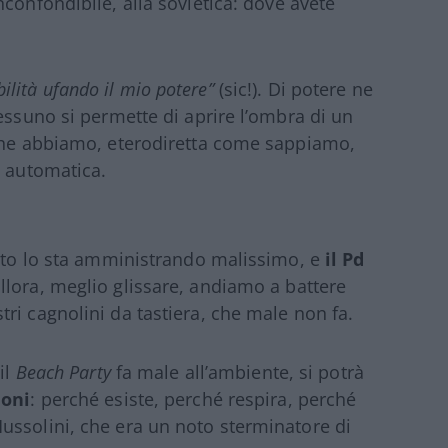
inconfondibile, alla sovietica: dove avete
ibilità ufando il mio potere”
(sic!). Di potere ne
essuno si permette di aprire l’ombra di un
 che abbiamo, eterodiretta come sappiamo,
é automatica.
vito lo sta amministrando malissimo, e
il Pd
allora, meglio glissare, andiamo a battere
ri cagnolini da tastiera, che male non fa.
il
Beach Party
fa male all’ambiente, si potrà
loni
: perché esiste, perché respira, perché
ussolini, che era un noto sterminatore di