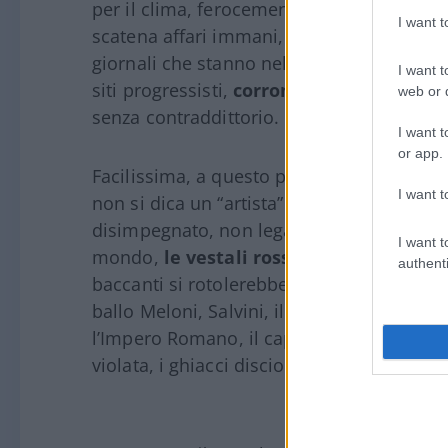
per il clima, ferocemente attaccato ai mili
I want 
scatena affari immani, non fiata. Neppure 
giornali che stanno nell’alone del partito,
I want t
siti progressisti,
corrono al cospetto del
web or d
senza contraddittorio.
I want t
or app.
Facilissima, a questo punto, la considera
I want t
non si dica un “artista” di destra, rarissi
disimpegnato, non legato agli ingaggi e a
I want t
mondo,
le vestali rosse si contorcereb
authenti
baccanti si rotolerebbero in terra, “sterm
ballo Meloni, Salvini, il delitto Matteotti,
l’Impero Romano, il capitalismo, la Cia, l
violata, i ghiacci disciolti, gli orsi bianchi 