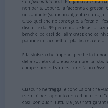
Con
Jovanattila
no. Il Pd,
partito trinaric
non parla. Eppure, la faccenda è grossa, è
un cantante (siamo indulgenti) si arroga il di
tutto quel che ne consegue, a forza di “fes
discusse dal 99 per cento delle associazio
banche, colossi dell’alimentazione carnivor
patatine in sacchetti di plastica eccetera.
E la sinistra che impone, perché la impone
della società col pretesto ambientalista,
l
comportamenti virtuosi, non fa un
plissè
.
Ciascuno ne tragga le conclusioni che vuo
trarne è per l’appunto una ed una sola. Cer
così, son buoni tutti. Ma Jovanotti garanti