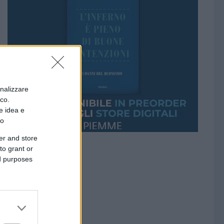
onalizzare
ico.
e idea e
to
er and store
to grant or
ed purposes