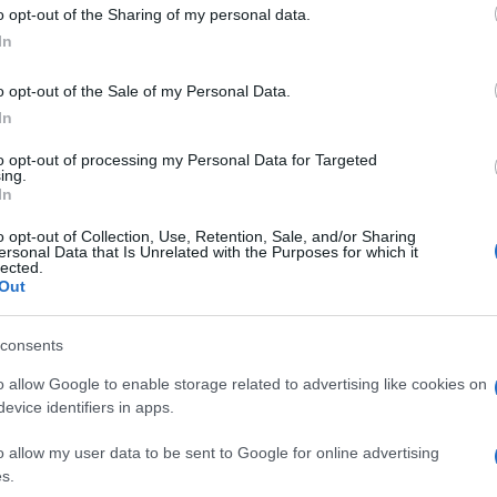
gge travolgendo fratini e
myricae
.
Le
o opt-out of the Sharing of my personal data.
veleggia verso i 60 addobbato da
In
ende ringhiando (gratta il buonista e
o opt-out of the Sale of my Personal Data.
azioni lo bacchettano, tranne il
WWF
che gli
In
e anche
Italia Nostra
. No, caro
gimme five
fa bene all’ambiente.
to opt-out of processing my Personal Data for Targeted
ing.
In
, che
i concertoni con cattedrali di
o opt-out of Collection, Use, Retention, Sale, and/or Sharing
ersonal Data that Is Unrelated with the Purposes for which it
materiali non riciclabili, che originano afflussi
lected.
mmensità di pannelli non solari ma di
Out
lza, eh beh, tutta questa roba non la puoi
arena, un teatro, un luogo deputato.
consents
o allow Google to enable storage related to advertising like cookies on
evice identifiers in apps.
renta associazioni ambientaliste
o allow my user data to be sent to Google for online advertising
edicente a tutela dell’ambiente, preoccupato
s.