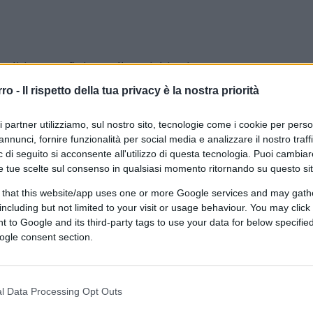
olitica per finire nella psichiatria. Non
apparsi, vagano e divagano, e alla fine si
rro -
Il rispetto della tua privacy è la nostra priorità
o di
Giorgia Meloni
.
ri partner utilizziamo, sul nostro sito, tecnologie come i cookie per pers
annunci, fornire funzionalità per social media e analizzare il nostro traff
ncata presa di distanza, e subito i Romano, le
 di seguito si acconsente all'utilizzo di questa tecnologia. Puoi cambiar
ne zdanoviana, senza cambiare manco una
e tue scelte sul consenso in qualsiasi momento ritornando su questo si
diventata
una gioiosa macchina da
 that this website/app uses one or more Google services and may gath
non abbastanza antifascista, Meloni non ci
including but not limited to your visit or usage behaviour. You may click 
, Meloni devi dire che le BR erano compagni
 to Google and its third-party tags to use your data for below specifi
ogle consent section.
l Data Processing Opt Outs
a riscontro nell’apparentemente
minima