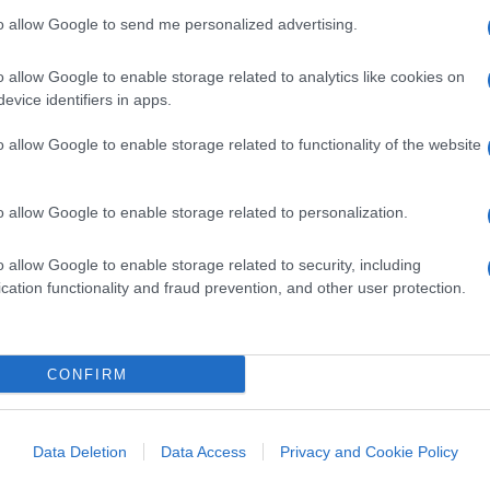
ardi del Pnrr che sulla transizione ecologica
to allow Google to send me personalized advertising.
una parola, un sospiro, niente. Anzi, i
 dal
Corriere
a
Repubblica
, dal
Foglio
a vari
o allow Google to enable storage related to analytics like cookies on
 Jova
per fargli sibilare quello che vuole lui,
evice identifiers in apps.
o allow Google to enable storage related to functionality of the website
zione: immaginarsi se a tanto fosse arrivato
o allow Google to enable storage related to personalization.
mo in natura, quanto uno qualsiasi,
lla propaganda piddina: verrebbe giù il
o allow Google to enable storage related to security, including
bero
al grido “inquinatore fascista”, le
cation functionality and fraud prevention, and other user protection.
inatore naturale, evoè evoè”, tirerebbero in
 Portella della Ginestra, Bava Beccaris,
a Nato, il generale Custer, Trump, Greta
CONFIRM
estinti, il Cile, il Vietnam, la Nato, la Nasa.
Data Deletion
Data Access
Privacy and Cookie Policy