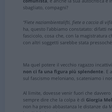
comunista
, e anche la sua autocritica è 
sbagliato, compagni?
“Fiete naziambientalifti, fiete a caccia di vif
ha, questo l’abbiamo constatato: difatti n
fascicolo, cosa che, con la magistratura
con altri soggetti sarebbe stata pressoch
Ma quel potere il vecchio ragazzo incatti
non ci fa una figura più splendente
. E 
sul fascismo meloniano, scateniamo i nost
Al limite, dovesse venir fuori che davvero 
sempre dire che la colpa è di
Giorgia Me
non ha preso abbastanza le distanze da M