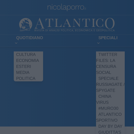
QUOTIDIANO
SPECIALI
CULTURA
TWITTER
ECONOMIA
FILES: LA
ESTERI
CENSURA
MEDIA
SOCIAL
POLITICA
SPECIALE
RUSSIAGATE /
SPYGATE
CHINA
VIRUS
#MURO30
ATLANTICO
SPORTIVO
DAY BY DAY
GIUDITTA’S