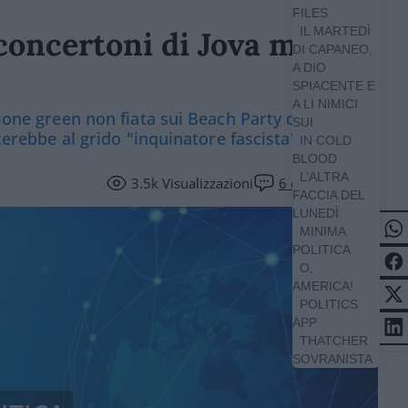
FILES
IL MARTEDÌ
concertoni di Jova mette
DI CAPANEO,
A DIO
SPIACENTE E
A LI NIMICI
zione green non fiata sui Beach Party di
SUI
rcerebbe al grido "inquinatore fascista"
IN COLD
BLOOD
L’ALTRA
3.5k
Visualizzazioni
6
commenti
FACCIA DEL
LUNEDÌ
MINIMA
POLITICA
O,
AMERICA!
POLITICS
APP
THATCHER
SOVRANISTA