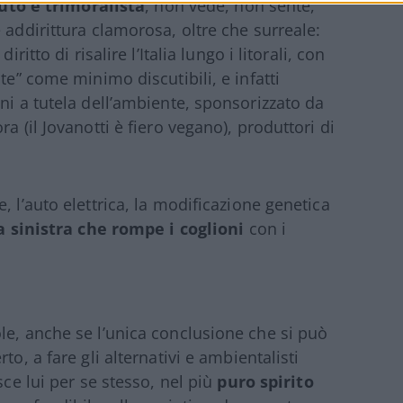
iuto e trimoralista
, non vede, non sente,
 addirittura clamorosa, oltre che surreale:
ritto di risalire l’Italia lungo i litorali, con
te” come minimo discutibili, e infatti
ni a tutela dell’ambiente, sponsorizzato da
a (il Jovanotti è fiero vegano), produttori di
, l’auto elettrica, la modificazione genetica
a sinistra che rompe i coglioni
con i
le, anche se l’unica conclusione che si può
to, a fare gli alternativi e ambientalisti
sce lui per se stesso, nel più
puro spirito