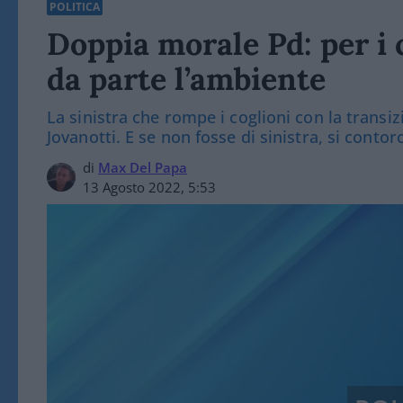
POLITICA
Doppia morale Pd: per i 
da parte l’ambiente
La sinistra che rompe i coglioni con la transi
Jovanotti. E se non fosse di sinistra, si conto
di
Max Del Papa
13 Agosto 2022, 5:53