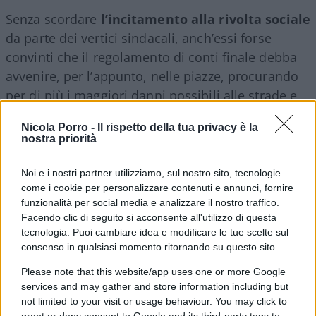
Senza scordare
l’incitamento alla rivolta sociale
da parte dei vertici sindacali, anch’essi forse
convinti che il regolamento di conti finale debba
avvenire, per l’appunto, nelle piazze, procurando
per di più i maggiori danni possibili alle strade e
al tessuto urbano delle città, in questo caso il
Nicola Porro -
Il rispetto della tua privacy è la
capoluogo piemontese.
nostra priorità
Il pestaggio dell’agente
Noi e i nostri partner utilizziamo, sul nostro sito, tecnologie
come i cookie per personalizzare contenuti e annunci, fornire
funzionalità per social media e analizzare il nostro traffico.
Facendo clic di seguito si acconsente all'utilizzo di questa
tecnologia. Puoi cambiare idea e modificare le tue scelte sul
Le scene viste ieri in diretta sono, per usare un
consenso in qualsiasi momento ritornando su questo sito
eufemismo, rivoltanti. L’agente rimasto isolato è
Please note that this website/app uses one or more Google
stato sommerso da una masnada di scalmanati i
services and may gather and store information including but
quali, pur essendo in netta maggioranza, non
not limited to your visit or usage behaviour. You may click to
hanno esitato a
colpire il poliziotto ovunque
,
grant or deny consent to Google and its third-party tags to