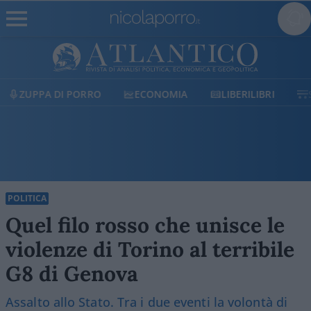
ECONOMIA
LIBERILIBRI
SHOP
SOSTIENICI
POLITICA
Quel filo rosso che unisce le
violenze di Torino al terribile
G8 di Genova
Assalto allo Stato. Tra i due eventi la volontà di