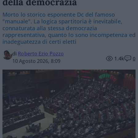
della democrazia
Morto lo storico esponente Dc del famoso
"manuale". La logica spartitoria è inevitabile,
connaturata alla stessa democrazia
rappresentativa, quanto lo sono incompetenza ed
inadeguatezza di certi eletti
di
Roberto Ezio Pozzo
1.4k
0
10 Agosto 2026, 8:09