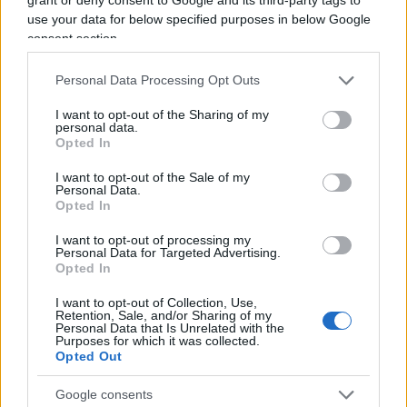
ricorrendo anche alle martellate, e continuando a
use your data for below specified purposes in below Google
consent section.
farlo rimbalzare sull’asfalto come un povero
pupazzo.
Personal Data Processing Opt Outs
I want to opt-out of the Sharing of my
Si è salvato, l’agente, solo perché
un collega ha
personal data.
Opted In
avuto il coraggio
di strapparlo dalle mani dei
carnefici proteggendolo con lo scudo dai colpi che
I want to opt-out of the Sale of my
Personal Data.
continuava a ricevere e riportandolo tra gli agenti
Opted In
di polizia. Dimostrando, tra l’altro, molto coraggio
I want to opt-out of processing my
poiché avrebbe potuto fare la stessa fine
Personal Data for Targeted Advertising.
Opted In
dell’agente quasi linciato.
I want to opt-out of Collection, Use,
Retention, Sale, and/or Sharing of my
Chi gioca sulla pelle dei poliziotti
Personal Data that Is Unrelated with the
Purposes for which it was collected.
Opted Out
A fronte di tutto questo, vale a dire a fronte di un
Google consents