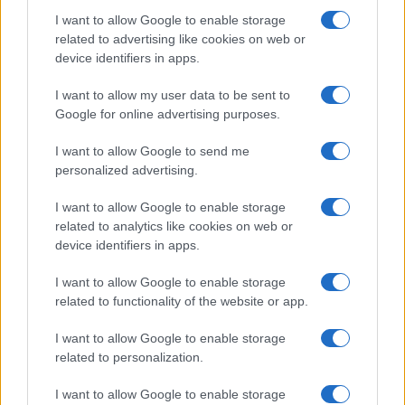
assalto allo Stato mediante il pestaggio impietoso
I want to allow Google to enable storage
di un suo rappresentante, le reazioni dei vari
related to advertising like cookies on web or
device identifiers in apps.
settori dell’opposizione risultano molto deboli. Sì,
ci sono state, è vero, ma espresse con
parole
I want to allow my user data to be sent to
tutto sommato di circostanza
, come se l’evento
Google for online advertising purposes.
non rappresentasse di per sé un salto di qualità
I want to allow Google to send me
nelle vicende politiche del nostro Paese.
personalized advertising.
I want to allow Google to enable storage
Qualcuno ha scomodato le
Brigate Rosse
, e il
related to analytics like cookies on web or
motivo c’è. Anche i brigatisti intendevano
device identifiers in apps.
rovesciare governi nelle piazze
, ma sparavano. I
I want to allow Google to enable storage
loro emuli attuali, almeno per ora, non hanno
related to functionality of the website or app.
lanciato messaggi di questo tipo.
I want to allow Google to enable storage
related to personalization.
Una domanda finale, tuttavia, incombe. Le forze di
I want to allow Google to enable storage