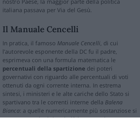
nostro Paese, la maggior parte della politica
italiana passava per Via del Gesù.
Il Manuale Cencelli
In pratica, il famoso
Manuale Cencelli
, di cui
l’autorevole esponente della DC fu il padre,
esprimeva con una formula matematica le
percentuali della spartizione
dei poteri
governativi con riguardo alle percentuali di voti
ottenuti da ogni corrente interna. In estrema
sintesi, i ministeri e le alte cariche dello Stato si
spartivano tra le correnti interne della
Balena
Bianca
: a quelle numericamente più sostanziose si
assegnavano i ministeri più importanti, come
quello degli Interni o il dicastero degli Esteri,
mentre le correnti minoritarie del partito di