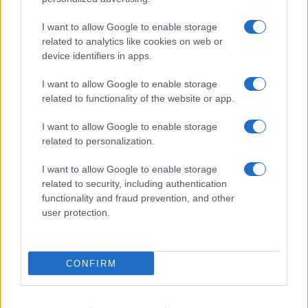
I want to allow Google to enable storage
“È venuto il momento di prendere decisioni sulle
related to analytics like cookies on web or
fasce di età per le vaccinazioni. Se riduciamo il
device identifiers in apps.
rischio di morte nelle classi più esposte al rischio, è
chiaro che si riapre con più tranquillità. La
I want to allow Google to enable storage
related to functionality of the website or app.
disponibilità di vaccini c’è. Si tratta di fare delle
scelte”.
I want to allow Google to enable storage
related to personalization.
I want to allow Google to enable storage
related to security, including authentication
functionality and fraud prevention, and other
Quindi, siamo entrati nel quarto mese di
user protection.
campagna vaccinale e Draghi ci sta dicendo che
“è
venuto il momento…”
? Ora? Non era già stata presa
una decisione in tal senso? Evidentemente, se il
CONFIRM
premier avverte la necessità di ribadirlo, è perché
ancora non c’è stato alcun apprezzabile cambio di