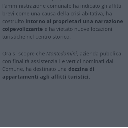
l’amministrazione comunale ha indicato gli affitti
brevi come una causa della crisi abitativa, ha
costruito
intorno ai proprietari una narrazione
colpevolizzante
e ha vietato nuove locazioni
turistiche nel centro storico.
Ora si scopre che
Montedomini
, azienda pubblica
con finalità assistenziali e vertici nominati dal
Comune, ha destinato una
dozzina di
appartamenti agli affitti turistici
.