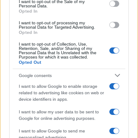
Quando è balzato agli occhi il ritardo accumulato,
I want to opt-out of the Sale of my
Personal Data.
è venuto meno il limite all’uso di
AstraZeneca
per
Opted In
gli over-65. “Ora si vaccini solo per età”, intimava il
I want to opt-out of processing my
nuovo capo della Protezione civile Fabrizio Curcio
Personal Data for Targeted Advertising.
Opted In
un paio di settimane fa. Ma subito si è posto il
problema di cosa fare con gli appartenenti alle
I want to opt-out of Collection, Use,
Retention, Sale, and/or Sharing of my
categorie che nel frattempo stavano ricevendo le
Personal Data that Is Unrelated with the
Purposes for which it was collected.
dosi a prescindere dall’età. Lasciarle a metà,
Opted Out
coperte solo parzialmente? Per non creare
ulteriori ingiustizie, si è deciso di completare la
Google consents
vaccinazione di quelle categorie, quindi non c’è
I want to allow Google to enable storage
stata una reale svolta.
related to advertising like cookies on web or
device identifiers in apps.
I want to allow my user data to be sent to
Google for online advertising purposes.
E questo ci porta alla seconda frase sconfortante
di Draghi:
I want to allow Google to send me
personalized advertising.