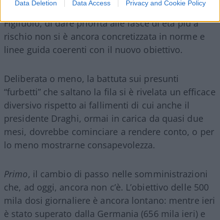
Data Deletion
Data Access
Privacy and Cookie Policy
rotta. La volontà del premier, e del commissario
Figliuolo, di dare priorità alle fasce di età più a
rischio non si è ancora concretizzata in norme e
linee guida coerenti con il nuovo obiettivo.
Deliberata o meno, la battuta sui presunti
“furbetti” che saltano la fila si è rivelata un efficace
diversivo rispetto ai fallimenti di cui anche il
presidente Draghi, ormai in carica da quasi due
mesi, dovrebbe cominciare a rendere conto, o per
lo meno mostrarne consapevolezza.
Primo
, il cambio di passo nelle somministrazioni
che, ad oggi, ancora non c’è. L’obiettivo delle 500
mila dosi giornaliere è ancora lontano: mentre ieri
è stato superato dalla Germania (656 mila ieri) e