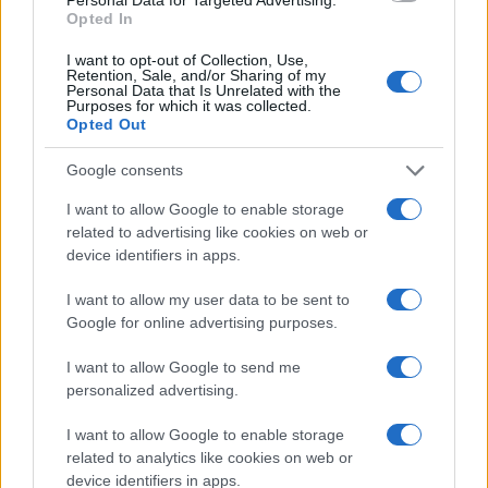
di comportamento dell’Università e alle norme di
Opted In
buona condotta, “onde evitare un danno
I want to opt-out of Collection, Use,
all’immagine e alla reputazione dell’Università”.
Retention, Sale, and/or Sharing of my
Personal Data that Is Unrelated with the
Purposes for which it was collected.
Opted Out
Stando all’art. 33 dello Statuto, Bassani avrebbe
Google consents
dovuto ricevere un capo di incolpazione nel quale
I want to allow Google to enable storage
si doveva esplicitare, con precisione (“in maniera
related to advertising like cookies on web or
circostanziata”) almeno la fonte della
device identifiers in apps.
responsabilità (Statuto? Codice nazionale? Codice
I want to allow my user data to be sent to
dei dipendenti dell’Università degli Studi di
Google for online advertising purposes.
Milano? Codice etico?) e la disposizione violata.
I want to allow Google to send me
personalized advertising.
Anziché precisare, evidentemente avvertendo la
debolezza dell’accusa, il Rettore pensava
I want to allow Google to enable storage
related to analytics like cookies on web or
rincararla con addebiti ancor più generici,
device identifiers in apps.