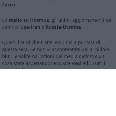
Facco
.
Lo
stallo su Hormuz
, gli ultimi aggiornamenti dai
conflitti
Usa-Iran
e
Russia-Ucraina
.
Questi i temi che tratteremo nella puntata di
questa sera. Se non vi accontentate della “pillola
blu”, le solite narrazioni dei media
mainstream
,
cosa state aspettando? Provate
Red Pill
. Tutti i
giovedì alle 23
su
NicolaPorro.it
,
Atlanticoquotidiano.it
e i rispettivi
canali
YouTube
:
@NicolaPorroZuppa
e
@atlanticoquotidiano
.
Democratici Usa sempre più