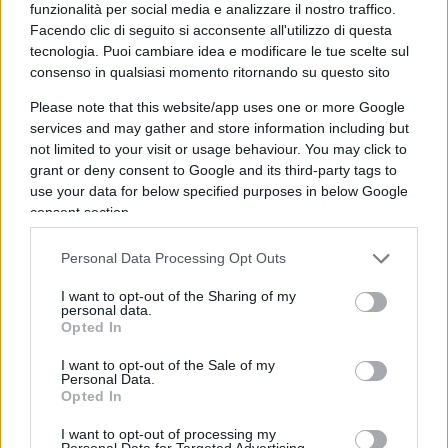
funzionalità per social media e analizzare il nostro traffico.
Facendo clic di seguito si acconsente all'utilizzo di questa
tecnologia. Puoi cambiare idea e modificare le tue scelte sul
A nulla è valsa la memoria difensiva presentata al
consenso in qualsiasi momento ritornando su questo sito
Rettore Elio Franzini, nella quale il professore ha
Please note that this website/app uses one or more Google
contestato l’imprecisione e la genericità delle
services and may gather and store information including but
not limited to your visit or usage behaviour. You may click to
accuse.
grant or deny consent to Google and its third-party tags to
use your data for below specified purposes in below Google
In effetti, nella sua comunicazione ai sensi dell’art.
consent section.
33 dello Statuto, il Rettore faceva riferimento al
Personal Data Processing Opt Outs
meme
“dal contenuto sessista e altamente
offensivo, non solo della diretta interessata ma
I want to opt-out of the Sharing of my
personal data.
dell’intero genere femminile”, lamentando
Opted In
“l’indignazione generale” che ne era seguita,
I want to opt-out of the Sale of my
mancando però di individuare le disposizioni,
Personal Data.
Opted In
statutarie o regolamentari, che sarebbero state
violate, al di là di un generico richiamo al Codice
I want to opt-out of processing my
Personal Data for Targeted Advertising.