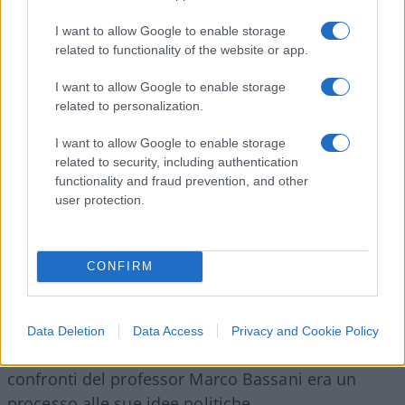
rilevando che “quanto accaduto non costituisce un
episodio isolato, essendo Sua abitudine
I want to allow Google to enable storage
related to functionality of the website or app.
esprimere pubblicamente sui social network
opinioni forti, dal contenuto talvolta estremo”.
I want to allow Google to enable storage
Un’accusa del tutto vaga, non essendo queste
related to personalization.
“opinioni” nemmeno esplicitate, senza alcun
I want to allow Google to enable storage
riferimento ad argomenti, contesto, tempi, luoghi
related to security, including authentication
o mezzi attraverso cui sarebbero state espresse.
functionality and fraud prevention, and other
Qui addirittura siamo nel campo delle pure
user protection.
“opinioni”, che siano “forti” o “estreme”,
pienamente tutelate dall’articolo 21 della
CONFIRM
Costituzione.
Data Deletion
Data Access
Privacy and Cookie Policy
È la prova che quello che stava iniziando nei
confronti del professor Marco Bassani era un
processo alle sue idee politiche.