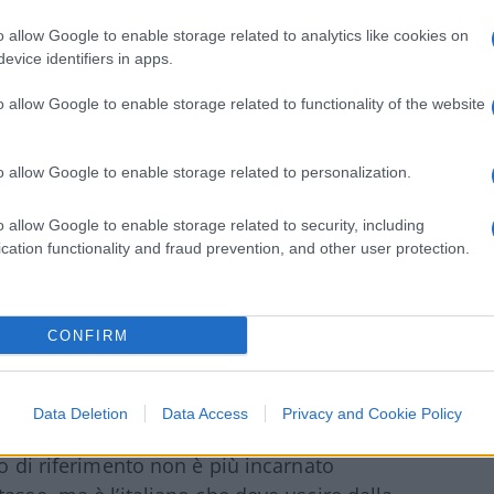
alvini costringe chi lo ascolta a
o allow Google to enable storage related to analytics like cookies on
ie di mezzo non esistono. O ci si oppone agli
evice identifiers in apps.
 europeisti o si è euroscettici. Una
unghi non può esistere. L’immediatezza dello
o allow Google to enable storage related to functionality of the website
fettamente alle dinamiche delweb. Parlare
a soluzione. È cogliere lo spirito della
o allow Google to enable storage related to personalization.
i social media.
o allow Google to enable storage related to security, including
cation functionality and fraud prevention, and other user protection.
 per la ‘popolanità’ della leadership Salvini
ano qui. Perché il Capitano ha rovesciato e
tùr. Al federalismo e alla secessione ha
CONFIRM
 battaglia all’Unione Europea. Roma non è
i voti. Il vero nemico èa Bruxelles
popola. I meridionali sono pienamente
Data Deletion
Data Access
Privacy and Cookie Policy
ssazione iniqua e l’assistenzialismo, risorse
to di riferimento non è più incarnato