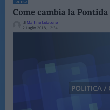
POLITICA
Come cambia la Pontida 
di
Martino Loiacono
2 Luglio 2018, 12:34
POLITICA 