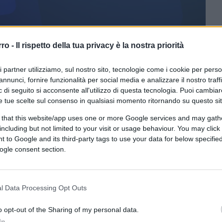
rro -
Il rispetto della tua privacy è la nostra priorità
ri partner utilizziamo, sul nostro sito, tecnologie come i cookie per pers
annunci, fornire funzionalità per social media e analizzare il nostro traff
 di seguito si acconsente all'utilizzo di questa tecnologia. Puoi cambiar
CLICCA QUI
e tue scelte sul consenso in qualsiasi momento ritornando su questo si
 that this website/app uses one or more Google services and may gath
lvini si alza forte e chiaro: “Matteo,
including but not limited to your visit or usage behaviour. You may click 
d ormai è la Lega. Forse è il solo Salvini.
 to Google and its third-party tags to use your data for below specifi
ogle consent section.
ministro degli interni è il leader
el Paese. Si è preso sulle spalle un partito al
 prima al 17%,
l Data Processing Opt Outs
 poi al governo. E da qui, dopo un
a che i risultati (e i consensi)non
o opt-out of the Sharing of my personal data.
scosso l’Europa a causa dell’attuazione
In