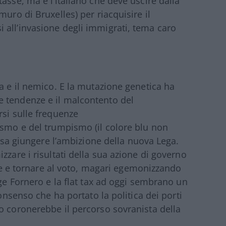
asse, ma è l’italiano che deve uscire dalla
uro di Bruxelles) per riacquisire il
 all’invasione degli immigrati, tema caro
a e il nemico. E la mutazione genetica ha
 tendenze e il malcontento del
rsi sulle frequenze
ismo e del trumpismo (il colore blu non
ossa giungere l’ambizione della nuova Lega.
zzare i risultati della sua azione di governo
elle e tornare al voto, magari egemonizzando
gge Fornero e la flat tax ad oggi sembrano un
consenso che ha portato la politica dei porti
o coronerebbe il percorso sovranista della