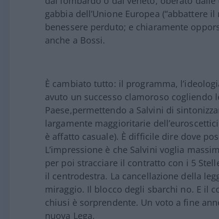
dal lombardo o dal veneto, oberato dalle t
gabbia dell’Unione Europea (“abbattere il m
benessere perduto; e chiaramente opporsi
anche a Bossi.
È cambiato tutto: il programma, l’ideologi
avuto un successo clamoroso cogliendo le
Paese,permettendo a Salvini di sintonizza
largamente maggioritarie dell’euroscettic
è affatto casuale). È difficile dire dove p
L’impressione è che Salvini voglia massimi
per poi stracciare il contratto con i 5 St
il centrodestra. La cancellazione della le
miraggio. Il blocco degli sbarchi no. E il 
chiusi è sorprendente. Un voto a fine ann
nuova Lega.