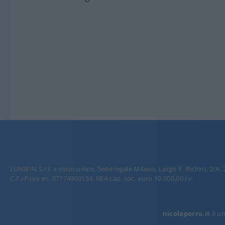
LUNIFIN S.r.l. a socio unico. Sede legale Milano, Largo F. Richini, 2/A,
C.F./P.Iva en. 07174900154, REA cap. soc. euro 10.000,00 i.v.
nicolaporro.it
è una