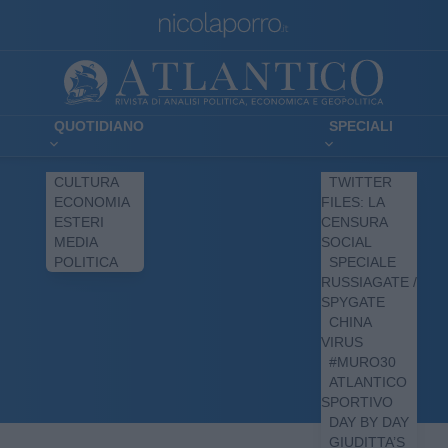
QUOTIDIANO
SPECIALI
CULTURA
TWITTER
ECONOMIA
FILES: LA
ESTERI
CENSURA
MEDIA
SOCIAL
POLITICA
SPECIALE
RUSSIAGATE /
SPYGATE
CHINA
VIRUS
#MURO30
ATLANTICO
SPORTIVO
DAY BY DAY
GIUDITTA’S