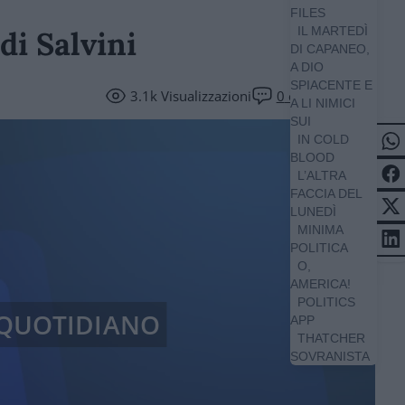
FILES
IL MARTEDÌ
di Salvini
DI CAPANEO,
A DIO
SPIACENTE E
3.1k
Visualizzazioni
0
commenti
A LI NIMICI
SUI
IN COLD
BLOOD
L’ALTRA
FACCIA DEL
LUNEDÌ
MINIMA
POLITICA
O,
AMERICA!
POLITICS
/ QUOTIDIANO
APP
THATCHER
SOVRANISTA