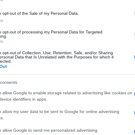
 effettivamente la Lega di Salvini? E in che
o opt-out of the Sale of my Personal Data.
In
to opt-out of processing my Personal Data for Targeted
ing.
rticistico, ben strutturato localmente. È
In
sul territorio, in grado di mobilitare in
o opt-out of Collection, Use, Retention, Sale, and/or Sharing
n’ideologia e una linea comunicativa
ersonal Data that Is Unrelated with the Purposes for which it
lected.
declinato in salsa italiana. A cui si somma il
Out
secondo la quale il popolo, in modo
 positivi e per questo può essere un modello
consents
 corrisponde un modello comunicativo
o allow Google to enable storage related to advertising like cookies on
’impatto di Salvini. Un messaggio schietto,
evice identifiers in apps.
’essenziale attraverso slogan facilmente
o allow my user data to be sent to Google for online advertising
so al governo, è finita la pacchia, a casa
s.
abili che mettono al centro il popolo e per
onali in cui si annida il male. Grazie a
to allow Google to send me personalized advertising.