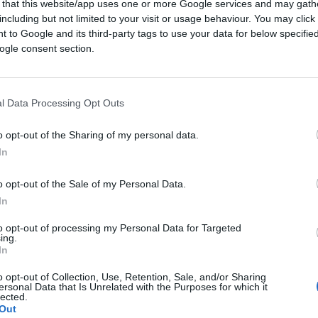
 that this website/app uses one or more Google services and may gath
motore” di tutti gli aumenti delle bollette
including but not limited to your visit or usage behaviour. You may click 
 anno dell’OCSE [2], l’Organizzazione per la
 to Google and its third-party tags to use your data for below specifi
e raggruppa 38 Paesi membri per la gran
ogle consent section.
mento dei costi energetici – sia del gas che
nto (oserei dire “vertiginoso”) dei prezzi
ibuisce alla produzione nazionale di energia
l Data Processing Opt Outs
o opt-out of the Sharing of my personal data.
In
 qualche settimana, troviamo il seguente
prodotti energetici base (petrolio, gas
o opt-out of the Sale of my Personal Data.
20. Si noti che, per il gas naturale, il valore
In
lieri al TTF, un punto di negoziazione per il
to opt-out of processing my Personal Data for Targeted
ing.
mentre per il petrolio è rappresentato il
In
i”) del greggio
Brent
(cioè del Mare del
o opt-out of Collection, Use, Retention, Sale, and/or Sharing
ersonal Data that Is Unrelated with the Purposes for which it
lected.
Out