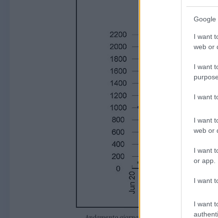
Google 
I want t
web or d
I want t
purpose
I want 
I want t
web or d
I want t
or app.
I want t
I want t
authenti
Andamento giornaliero dei prezzi del petrolio, 