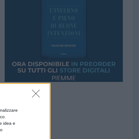
onalizzare
ico.
e idea e
to