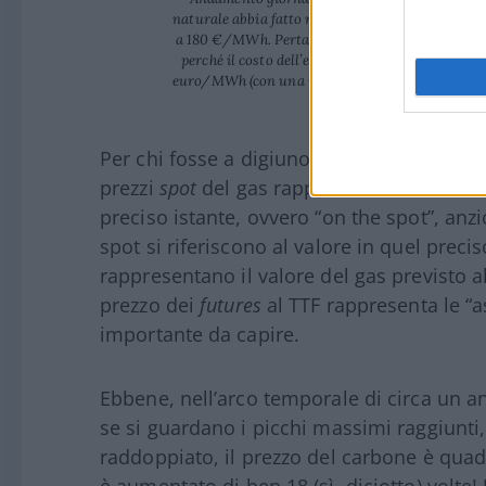
naturale abbia fatto registrare, a dicembre (pre
a 180 €/MWh. Pertanto occorre investigare prop
perché il costo dell’elettricità sulla Borsa elett
euro/MWh (con una punta di 438 martedì 21 dice
Per chi fosse a digiuno di nozioni in mater
prezzi
spot
del gas rappresentano il costo p
preciso istante, ovvero “on the spot”, anzi
spot si riferiscono al valore in quel prec
rappresentano il valore del gas previsto 
prezzo dei
futures
al TTF rappresenta le “as
importante da capire.
Ebbene, nell’arco temporale di circa un a
se si guardano i picchi massimi raggiunti, 
raddoppiato, il prezzo del carbone è quad
è aumentato di ben 18 (sì, diciotto) volt