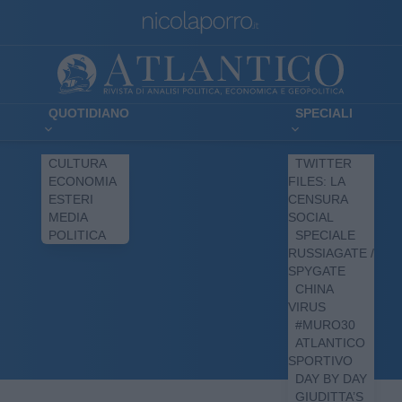
QUOTIDIANO
SPECIALI
CULTURA
TWITTER
ECONOMIA
FILES: LA
ESTERI
CENSURA
MEDIA
SOCIAL
POLITICA
SPECIALE
RUSSIAGATE /
SPYGATE
CHINA
VIRUS
#MURO30
ATLANTICO
SPORTIVO
DAY BY DAY
GIUDITTA’S