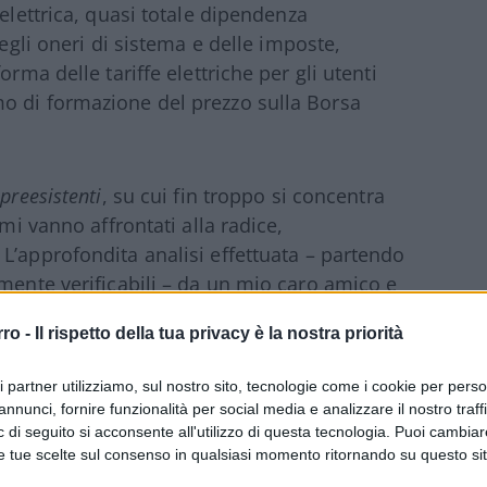
 elettrica, quasi totale dipendenza
degli oneri di sistema e delle imposte,
rma delle tariffe elettriche per gli utenti
o di formazione del prezzo sulla Borsa
preesistenti
, su cui fin troppo si concentra
emi vanno affrontati alla radice,
L’approfondita analisi effettuata – partendo
lmente verificabili – da un mio caro amico e
ari e di bilanci aziendali, e generosamente
rro -
Il rispetto della tua privacy è la nostra priorità
 luce sulle reali ragioni del caro-bollette, e
nel presente articolo, integrata da alcune
ri partner utilizziamo, sul nostro sito, tecnologie come i cookie per pers
annunci, fornire funzionalità per social media e analizzare il nostro traff
 di seguito si acconsente all'utilizzo di questa tecnologia. Puoi cambiar
e tue scelte sul consenso in qualsiasi momento ritornando su questo si