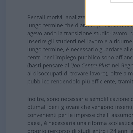
Per tali motivi, analizzando tutto quanto 
lungo termine che diano la possibilità di 
agevolando la transizione studio-lavoro, d
inserire gli studenti nel lavoro e a ridurne
lungo termine, è necessario guardare alle s
centri per l’impiego pubblico sono affian
(basti pensare
al “
Job Centre Plus
” nel Reg
ai disoccupati di trovare lavoro), oltre a
pubblico rendendolo più efficiente, tramit
Inoltre, sono necessarie semplificazione de
ottimali per i giovani che vengono inseri
convenienti per le imprese che li assumono.
paesi, è necessaria una riforma scolastica 
proprio percorso di studi entro i 24 anni e