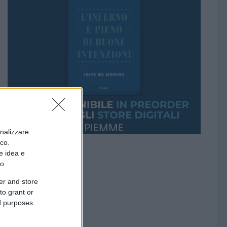
onalizzare
ico.
e idea e
to
er and store
to grant or
ed purposes