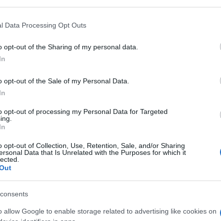
l Data Processing Opt Outs
ostante calo del tasso di disoccupazione
o opt-out of the Sharing of my personal data.
), dall’altro esso resta uno dei tassi più alti
In
a tempo determinato. Inoltre negli ultimi
o opt-out of the Sale of my Personal Data.
 giovani che hanno proseguito il loro
In
. Ad oggi, però, il 55% degli iscritti
 percentuale il 20% accumula almeno tre anni
to opt-out of processing my Personal Data for Targeted
ing.
edia, gli studenti universitari ottengono la
In
la quinquennale a quasi 27.
o opt-out of Collection, Use, Retention, Sale, and/or Sharing
ersonal Data that Is Unrelated with the Purposes for which it
lected.
 altri paesi, in cui si termina il percorso di
Out
 maggior facilità per lo studente ad essere
o, porta ad un ritardo e ad un
consents
re all’estero gli studenti si abituano già
o allow Google to enable storage related to advertising like cookies on
a parte pratica e ad un approccio più critico