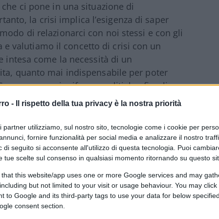
 che ci pone in una situazione di
tanto, la crisi implica l’esigenza di saper
modo di relazionarci con noi stessi e con gli
ra e valutiamo il concetto di crisi con un
e intesa come la necessità di un
ita, quanto mai indispensabile per poter
 Sono necessarie riforme politiche, fiscali,
 nostra economia e per trasformare
rro -
Il rispetto della tua privacy è la nostra priorità
.
ri partner utilizziamo, sul nostro sito, tecnologie come i cookie per pers
annunci, fornire funzionalità per social media e analizzare il nostro traff
 il settore della formazione, dovrebbe
 di seguito si acconsente all'utilizzo di questa tecnologia. Puoi cambiar
alla scuola al lavoro introducendo tirocini
e tue scelte sul consenso in qualsiasi momento ritornando su questo si
 lavorative durante il percorso di studi,
 that this website/app uses one or more Google services and may gath
fessionale e ripensare la formazione
including but not limited to your visit or usage behaviour. You may click 
aesi risiede proprio nelle difficoltà che ha
 to Google and its third-party tags to use your data for below specifi
e e a rendere più agevole il passaggio dagli
ogle consent section.