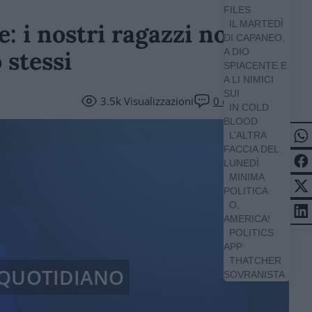
FILES
IL MARTEDÌ
: i nostri ragazzi non
DI CAPANEO,
 stessi
A DIO
SPIACENTE E
A LI NIMICI
SUI
3.5k
Visualizzazioni
0
commenti
IN COLD
BLOOD
L’ALTRA
FACCIA DEL
LUNEDÌ
MINIMA
POLITICA
O,
AMERICA!
POLITICS
APP
THATCHER
 QUOTIDIANO
SOVRANISTA