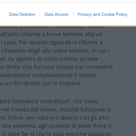
Data Deletion
Data Access
Privacy and Cookie Policy
sopra, sono necessarie da un lato riforme a
rendere più elastico il mercato del lavoro
all’altro riforme a breve termine atte ad
 i costi.
Per quanto riguarda le riforme a
ituazioni degli altri paesi europei, in cui i
cati da agenzie di collocamento private
no Unito, che fornisce risorse per consentire
 modernizzare completamente il settore
e un filo diretto con le imprese.
lle fattispecie contrattuali, che siano
ti nel mondo del lavoro, nonché funzionali e
 Infine, per ridurre il divario con gli altri
che permetta agli studenti di poter finire il
 si deve far sì che le basi teoriche acquisite