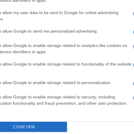
evice identifiers in apps.
o allow my user data to be sent to Google for online advertising
s.
to allow Google to send me personalized advertising.
 le riforme in ambito lavorativo, ultima in
mo affermare senza ombra di dubbio che
o allow Google to enable storage related to analytics like cookies on
la riforma del lavoro firmata dal Governo del
evice identifiers in apps.
atti stabili.
o allow Google to enable storage related to functionality of the website
a situazione troviamo che i
contratti a
o allow Google to enable storage related to personalization.
ere più degli altri
. Dati alla mano,
tratti a termine in più, a fronte dei 60 mila
o allow Google to enable storage related to security, including
stre dell’anno, su 1 milione di rapporti
cation functionality and fraud prevention, and other user protection.
eterminato sono solo poco più di 27 mila. Una
 confronto con l’anno precedente (2016), sul
CONFIRM