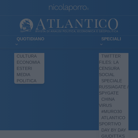
QUOTIDIANO
SPECIALI
CULTURA
TWITTER
ECONOMIA
FILES: LA
ESTERI
CENSURA
MEDIA
SOCIAL
POLITICA
SPECIALE
RUSSIAGATE /
SPYGATE
CHINA
VIRUS
#MURO30
ATLANTICO
SPORTIVO
DAY BY DAY
GIUDITTA’S