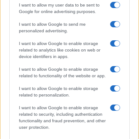
dittatore siriano Bashar al Assad.
I want to allow my user data to be sent to
Google for online advertising purposes.
Insomma, che ciò che è rimasto dell’Isis, per
I want to allow Google to send me
quanto pericoloso, sia in grado di produrre da
personalized advertising.
solo questo quantitativo di anfetamine, caricarlo
I want to allow Google to enable storage
su mezzi di trasporto, portarlo liberamente verso
related to analytics like cookies on web or
Latakia e imbarcarlo verso l’Europa, è altamente
device identifiers in apps.
improbabile. Soprattutto perché tutti i porti siriani
I want to allow Google to enable storage
sono sotto il controllo del regime di Assad e dei
related to functionality of the website or app.
suoi alleati (Russia e Hezbollah in testa).
I want to allow Google to enable storage
related to personalization.
I want to allow Google to enable storage
D’altronde, sono anni che la DEA – l’agenzia
related to security, including authentication
antidroga del Dipartimento di Giustizia americano
functionality and fraud prevention, and other
– aveva lanciato nel 2008 un progetto ad hoc per
user protection.
combattere il narcotraffico di Hezbollah (progetto