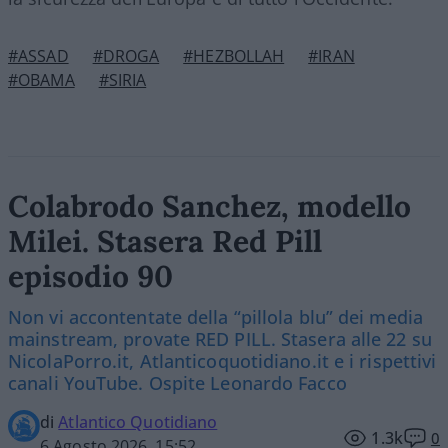
#ASSAD
#DROGA
#HEZBOLLAH
#IRAN
#OBAMA
#SIRIA
Colabrodo Sanchez, modello
Milei. Stasera Red Pill
episodio 90
Non vi accontentate della “pillola blu” dei media
mainstream, provate RED PILL. Stasera alle 22 su
NicolaPorro.it, Atlanticoquotidiano.it e i rispettivi
canali YouTube. Ospite Leonardo Facco
di
Atlantico Quotidiano
1.3k
0
6 Agosto 2026, 15:52