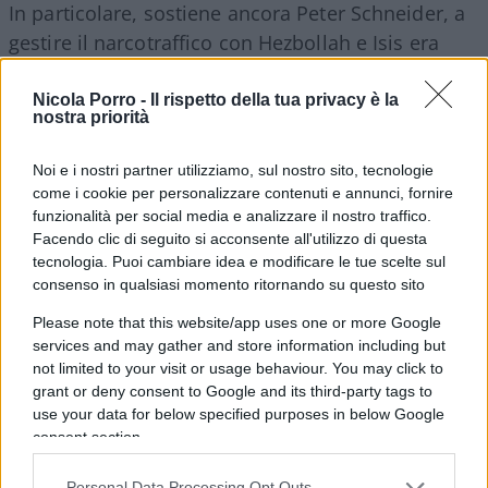
In particolare, sostiene ancora Peter Schneider, a
gestire il narcotraffico con Hezbollah e Isis era
Maher Makhlour – ricco cugino di Assad, da
sempre vicino all’Iran – che qualche mese fa ha
Nicola Porro -
Il rispetto della tua privacy è la
nostra priorità
defezionato per una inchiesta per evasione fiscale
iniziata nei suoi confronti. Per gli esperti, dietro
Noi e i nostri partner utilizziamo, sul nostro sito, tecnologie
l’inchiesta aperta da Bashar al Assad, ci sarebbero
come i cookie per personalizzare contenuti e annunci, fornire
le fratture tra Mosca e Teheran sul controllo della
funzionalità per social media e analizzare il nostro traffico.
Facendo clic di seguito si acconsente all'utilizzo di questa
Siria. Ancora: lo scorso aprile,
la dogana saudita
tecnologia. Puoi cambiare idea e modificare le tue scelte sul
ha confiscato
un carico di oltre 40 milioni di
consenso in qualsiasi momento ritornando su questo sito
anfetamine
Captagon
, la cui provenienza era
Please note that this website/app uses one or more Google
chiaramente legata al regime siriano. Il carico era
services and may gather and store information including but
nascosto in un container che ufficialmente
not limited to your visit or usage behaviour. You may click to
grant or deny consent to Google and its third-party tags to
trasportata tè, gestito da una compagnia vicina
use your data for below specified purposes in below Google
agli Assad.
consent section.
Personal Data Processing Opt Outs