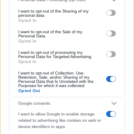
Già nel 2016, il
Journal of International Affairs
della
I want to opt-out of the Sharing of my
personal data.
Columbia University
evidenziava
come il
Opted In
narcotraffico di Hezbollah godesse della
I want to opt-out of the Sale of my
connivenza di parte dei militari siriani. Secondo
Personal Data.
l’articolo, dopo la guerra del 2006 contro Israele,
Opted In
Hezbollah avrebbe aumentato la produzione di
I want to opt-out of processing my
Personal Data for Targeted Advertising.
anfetamine per rimetterei i conti
Opted In
dell’organizzazione terroristica in ordine. Con lo
scoppio della guerra in Siria, i laboratori di
I want to opt-out of Collection, Use,
Retention, Sale, and/or Sharing of my
produzione si sarebbero spostati dalla Valle della
Personal Data that Is Unrelated with the
Purposes for which it was collected.
Bekaa – dove ufficialmente Hezbollah combatte il
Opted Out
narcotraffico – all’interno della Siria. Secondo
Google consents
Elizabeth Tsurkov del
Foreign Policy Research
Institute
, ad essere coinvolta nel narcotraffico
I want to allow Google to enable storage
related to advertising like cookies on web or
sarebbe la Quarta Divisione dell’esercito siriano,
device identifiers in apps.
quella comandata da Maher al-Assad, fratello del