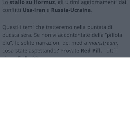
Lo
stallo su Hormuz
, gli ultimi aggiornamenti dai
conflitti
Usa-Iran
e
Russia-Ucraina
.
Questi i temi che tratteremo nella puntata di
questa sera. Se non vi accontentate della “pillola
blu”, le solite narrazioni dei media
mainstream
,
cosa state aspettando? Provate
Red Pill
. Tutti i
giovedì alle 23
su
NicolaPorro.it
,
Atlanticoquotidiano.it
e i rispettivi
canali
YouTube
:
@NicolaPorroZuppa
e
@atlanticoquotidiano
.
Democratici Usa sempre più
ostaggio degli islamo-
comunisti