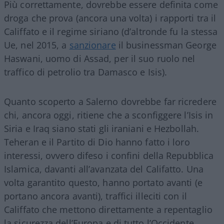
Più correttamente, dovrebbe essere definita come
droga che prova (ancora una volta) i rapporti tra il
Califfato e il regime siriano (d’altronde fu la stessa
Ue, nel 2015, a
sanzionare
il businessman George
Haswani, uomo di Assad, per il suo ruolo nel
traffico di petrolio tra Damasco e Isis).
Quanto scoperto a Salerno dovrebbe far ricredere
chi, ancora oggi, ritiene che a sconfiggere l’Isis in
Siria e Iraq siano stati gli iraniani e Hezbollah.
Teheran e il Partito di Dio hanno fatto i loro
interessi, ovvero difeso i confini della Repubblica
Islamica, davanti all’avanzata del Califatto. Una
volta garantito questo, hanno portato avanti (e
portano ancora avanti), traffici illeciti con il
Califfato che mettono direttamente a repentaglio
la sicurezza dell’Europa e di tutto l’Occidente.