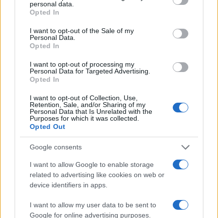
personal data.
Opted In
L’obiettivo politico del messaggio di Khamenei è
chiaro: preparare il regime alla fase 2 della vita
I want to opt-out of the Sale of my
Personal Data.
della Repubblica Islamica, quella in cui
Opted In
l’establishment deve prendere atto del
I want to opt-out of processing my
boicottaggio delle elezioni da parte della
Personal Data for Targeted Advertising.
Opted In
popolazione, della delegittimazione de facto e
della necessità di costruire una narrativa costante
I want to opt-out of Collection, Use,
Retention, Sale, and/or Sharing of my
del complotto, utile a mantenere il potere e a
Personal Data that Is Unrelated with the
Purposes for which it was collected.
schiacciare ogni forma di dissenso interno. Per
Opted Out
questo, inevitabilmente, la fase 2 della Repubblica
Islamica vedrà il regime islamista tramutarsi
Google consents
sempre di più in una dittatura militare, dominata
I want to allow Google to enable storage
– come, se non peggio, del periodo Ahmadinejad
related to advertising like cookies on web or
device identifiers in apps.
– da un potere quasi assoluto dei Pasdaran e dei
clerici. In tal senso, non è un caso che ben 15
I want to allow my user data to be sent to
personalità vicine al negazionista Ahmadinejad
Google for online advertising purposes.