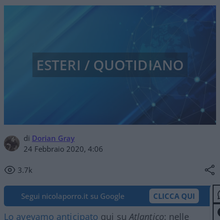
ESTERI / QUOTIDIANO
di
Dorian Gray
24 Febbraio 2020, 4:06
3.7k
Segui nicolaporro.it su Google
CLICCA QUI
Lo avevamo anticipato
qui su
Atlantico
: nelle