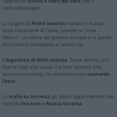
l’approccio
critico e fuori dal coro
che ci
contraddistingue.
La Spagna di
Pedro Sanchez
isolata in Europa
dopo l’invasione di Ceuta, prevale la “linea
Meloni”. La lettera dei governi europei e le parole
del ministro Piantedosi al vertice Ue.
L’Argentina di Milei avanza
. Tasse abolite, più
libertà, tagli alla spesa: il primo bilancio (che
nessuno racconta). Ne parleremo con
Leonardo
Facco
.
Lo
stallo su Hormuz
, gli ultimi aggiornamenti dai
conflitti
Usa-Iran
e
Russia-Ucraina
.