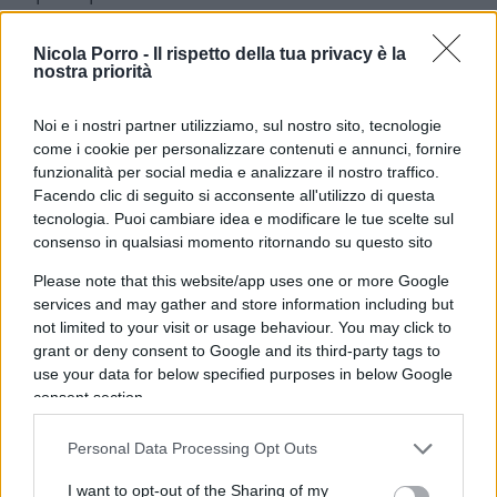
sull’affluenza, è arrivato il commento della Guida
Suprema Ali Khamenei. Pur elogiando la
Nicola Porro -
Il rispetto della tua privacy è la
nostra priorità
partecipazione degli iraniani al voto, Khamenei ha
denunciato il tentativo dei nemici di provocare il
Noi e i nostri partner utilizziamo, sul nostro sito, tecnologie
fallimento della tornata elettorale, per mezzo di
come i cookie per personalizzare contenuti e annunci, fornire
una intensa attività di propaganda ostile.
funzionalità per social media e analizzare il nostro traffico.
Facendo clic di seguito si acconsente all'utilizzo di questa
Propaganda che sarebbe quindi aumentata con
tecnologia. Puoi cambiare idea e modificare le tue scelte sul
l’arrivo delle notizie relative alla diffusione del
consenso in qualsiasi momento ritornando su questo sito
coronavirus
in Iran. Forse non è un caso che,
Please note that this website/app uses one or more Google
proprio con la scusa del
coronavirus
, il regime
services and may gather and store information including but
abbia deciso di non prendere le impronte digitali
not limited to your visit or usage behaviour. You may click to
dei partecipanti al voto, affermando di voler
grant or deny consent to Google and its third-party tags to
use your data for below specified purposes in below Google
evitare il rischio aumento dei contagi… (peccato
consent section.
che i sondaggi sulla disaffezione degli iraniani
verso le elezioni parlamentari datavano ben prima
Personal Data Processing Opt Outs
dell’emergenza
coronavirus
).
I want to opt-out of the Sharing of my