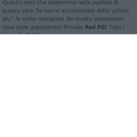
Questi i temi che tratteremo nella puntata di
questa sera. Se non vi accontentate della “pillola
blu”, le solite narrazioni dei media
mainstream
,
cosa state aspettando? Provate
Red Pill
. Tutti i
giovedì alle 23
su
NicolaPorro.it
,
Atlanticoquotidiano.it
e i rispettivi
canali
YouTube
:
@NicolaPorroZuppa
e
@atlanticoquotidiano
.
Democratici Usa sempre più
ostaggio degli islamo-
comunisti
El Sayed vince le primarie democratiche per il
Senato in Michigan. I candidati DSA vincono
ovunque prevalga un elettorato di immigrati che