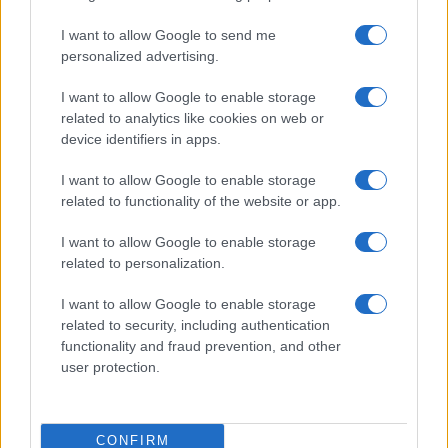
sono rientrate in Parlamento (tra loro Habibollah
I want to allow Google to send me
Dahmardeh, Ebrahim Azizi, Abdolreza Mesri,
personalized advertising.
Hamid Reza Hajibabai e Ali Nikzad).
I want to allow Google to enable storage
related to analytics like cookies on web or
device identifiers in apps.
Il Parlamento che inizierà il suo lavoro tra qualche
I want to allow Google to enable storage
giorno, l’undicesimo dal 1979, sarà quindi
related to functionality of the website or app.
fortemente ostile al presidente Rouhani e invece
molto vicino a Khamenei, all’establishment
I want to allow Google to enable storage
related to personalization.
clericale e alle Guardie Rivoluzionarie. Un dato
non da poco, non solo per la difficile coesistenza
I want to allow Google to enable storage
che toccherà al presidente Rouhani, ma anche per
related to security, including authentication
functionality and fraud prevention, and other
il fatto che probabilmente, questo Parlamento
user protection.
potrebbe riscrivere parte della Costituzione
iraniana, in vista della successione alla Guida
Suprema Ali Khamenei, ovvero la carica più
CONFIRM