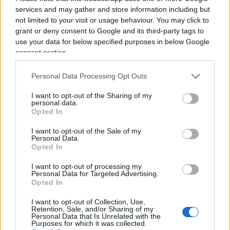
in casa, dopo aver dato l’assalto ai supermercati e
services and may gather and store information including but
not limited to your visit or usage behaviour. You may click to
non risparmiando atteggiamenti schizofrenici per
grant or deny consent to Google and its third-party tags to
accaparrarsi scorte di carta igienica (scene
use your data for below specified purposes in below Google
famigliari anche nella Penisola). Compostezza,
consent section.
unità nazionale, il collante della regina Elisabetta
Personal Data Processing Opt Outs
II che si è rivolta ai sudditi dal castello di Windsor
hanno in seguito ceduto il posto alle accese
I want to opt-out of the Sharing of my
personal data.
polemiche riservate a Dominic Cummings, il
deus
Opted In
ex machina
della politica di Johnson. Pizzicato ad
I want to opt-out of the Sale of my
aver viaggiato dalla capitale verso nord, a
Personal Data.
Durham, alla fine di marzo, quando erano
Opted In
impediti gli sposamenti per la quarantena in atto,
I want to opt-out of processing my
Personal Data for Targeted Advertising.
Cummings è finito braccato da assembramenti di
Opted In
giornalisti e fotografi, e da chi all’interno della
maggioranza lo voleva fuori una volta per tutte da
I want to opt-out of Collection, Use,
Retention, Sale, and/or Sharing of my
Downing Street perché ritenuto troppo
Personal Data that Is Unrelated with the
Purposes for which it was collected.