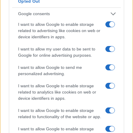
ingombrante e despota. Johnson lo ha difeso,
Opted Out
calmando fino a quando sarà possibile i malumori
Google consents
dei suoi.
I want to allow Google to enable storage
related to advertising like cookies on web or
Un periodaccio, che comprende l’atteggiamento
device identifiers in apps.
ritenuto troppo tenero nei riguardi dei
I want to allow my user data to be sent to
manifestanti
Black Lives Matter
che hanno invaso
Google for online advertising purposes.
le strade, scatenando la caccia alle statue,
compresa quella di Winston Churchill
I want to allow Google to send me
in Parliament Square. Il successo di dicembre
personalized advertising.
sembra distante un’era fa, ma a dispetto di quanto
I want to allow Google to enable storage
si possa frettolosamente concludere, Johnson ha
related to analytics like cookies on web or
ancora diverse carte da giocare, puntando forte
device identifiers in apps.
sull’economia, inevitabilmente.
I want to allow Google to enable storage
related to functionality of the website or app.
I want to allow Google to enable storage
Tempo di (ri)costruire –
Da Dudley, centro urbano