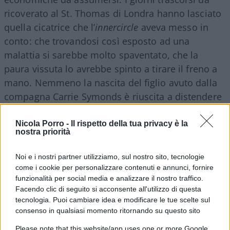
ricoverato al St. Thomas di Londra hanno lasciato
quella cicatrice che l’
innercircle
aveva messo in
conto: che trovandosi così esposto ad una
malattia si sarebbe molto spaventato, che la
paura vissuta lo avrebbe spinto a tirare il freno a
mano. Nemmeno la nascita del figlio avuto dalla
compagna Carrie Symonds è riuscita a distendere
gli animi.
Nicola Porro -
Il rispetto della tua privacy è la
nostra priorità
Dalla compostezza iniziale al grattacapo Cummings
Noi e i nostri partner utilizziamo, sul nostro sito, tecnologie
come i cookie per personalizzare contenuti e annunci, fornire
–
Il
lockdown
dall’opinione pubblica britannica è
funzionalità per social media e analizzare il nostro traffico.
stato vissuto come accaduto altrove: un’estrema
Facendo clic di seguito si acconsente all'utilizzo di questa
misura necessaria per arrestare il diffondersi del
tecnologia. Puoi cambiare idea e modificare le tue scelte sul
Covid-19
. Seppur con meno rapidità di quanto
consenso in qualsiasi momento ritornando su questo sito
successo in Italia, la gente ha iniziato a chiudersi
Please note that this website/app uses one or more Google