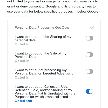
not limited to your visit or usage behaviour. You may click to
e scrittore, nonché autore della biografia
grant or deny consent to Google and its third-party tags to
autorizzata di Margaret Thatcher. Lo scorso mese
use your data for below specified purposes in below Google
consent section.
è uscito l’ultimo volume del trittico che ripercorre
la parabola finale della carriera della Lady di ferro.
Personal Data Processing Opt Outs
Un passaggio che ha riacceso le ferite mai guarite
negli ambienti conservatori, riapparse proprio
I want to opt-out of the Sharing of my
personal data.
nella lunga e complessa questione legata ai
Opted In
rapporti di Londra con l’Ue. In
“Herself Alone”
I want to opt-out of the Sale of my
Moore ha ripercorso i giorni che portarono alle
Personal Data.
Opted In
dimissioni della Thatcher dopo essere stata
sfidata dai colleghi di governo preoccupati dal
I want to opt-out of processing my
Personal Data for Targeted Advertising.
crescente antieuropeismo dell’ex primo ministro,
Opted In
puntando il dito in particolare contro John Major,
I want to opt-out of Collection, Use,
che andò a sostituirla. Un dramma politico, con
Retention, Sale, and/or Sharing of my
Personal Data that Is Unrelated with the
lunghi e affilati coltelli riapparsi in scena dal 2016
Purposes for which it was collected.
Opted Out
in poi, quando
Brexit
è deflagrata scuotendo i