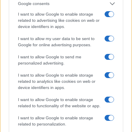
corridoi solitamente più compassati del
Google consents
Parlamento britannico.
I want to allow Google to enable storage
related to advertising like cookies on web or
In una
intervista
rilasciata al think tank
device identifiers in apps.
euroscettico
New Culture Forum
, l’autore è tornato
I want to allow my user data to be sent to
sull’argomento rimarcando come l’entourage
Google for online advertising purposes.
europeista del partito fosse molto preoccupato
I want to allow Google to send me
della volontà della Thatcher di passare per un
personalized advertising.
referendum sulla moneta unica, portando così la
questione europea al centro del dibattito
I want to allow Google to enable storage
pubblico. Non se ne fece nulla, il 28 novembre
related to analytics like cookies on web or
device identifiers in apps.
1990 Margaret Thatcher lasciò per l’ultima volta
Downing Street e il tema spinoso finì accantonato
I want to allow Google to enable storage
per anni (la sterlina in compenso rimase salda,
related to functionality of the website or app.
l’ultima grande battaglia dell’epoca thatcheriana),
I want to allow Google to enable storage
praticamente dimenticato con gli anni ruggenti del
related to personalization.
New Labour
di Tony Blair, ma mai del tutto