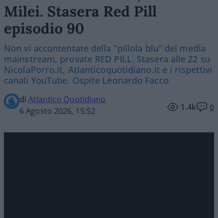
Milei. Stasera Red Pill
episodio 90
Non vi accontentate della “pillola blu” dei media
mainstream, provate RED PILL. Stasera alle 22 su
NicolaPorro.it, Atlanticoquotidiano.it e i rispettivi
canali YouTube. Ospite Leonardo Facco
di
Atlantico Quotidiano
1.4k
0
6 Agosto 2026, 15:52