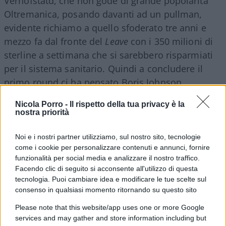
Verhofstatd, che non gode di grande popolarità
Oltremanica, posando davanti ad un pullman,
evidente richiamo a quello sfoderato tre anni e
mezzo fa dal fronte del
Leave
con i 350 milioni di
sterline a settimana che si sarebbero risparmiati
per il sistema sanitario. Quindi a concludere il
primo round ci ha pensato Boris Johnson,
invitando gli elettori ad unirsi a lui per porre fine
Nicola Porro -
Il rispetto della tua privacy è la
allo sfiancante ritardo nel completare
Brexit
e
nostra priorità
aprendo il fronte scozzese, rimarcando che con
Corbyn a Downing Street ci sarà il rischio di un
Noi e i nostri partner utilizziamo, sul nostro sito, tecnologie
come i cookie per personalizzare contenuti e annunci, fornire
secondo referendum anche sull’indipendenza di
funzionalità per social media e analizzare il nostro traffico.
Edimburgo.
Facendo clic di seguito si acconsente all'utilizzo di questa
tecnologia. Puoi cambiare idea e modificare le tue scelte sul
consenso in qualsiasi momento ritornando su questo sito
Tra una dichiarazione e l’altra dei duellanti, spunta
Please note that this website/app uses one or more Google
services and may gather and store information including but
anche quella di Charles Moore, storico giornalista