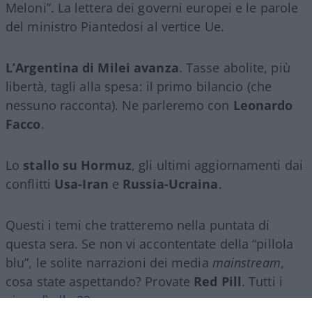
Meloni”. La lettera dei governi europei e le parole
del ministro Piantedosi al vertice Ue.
L’Argentina di Milei avanza
. Tasse abolite, più
libertà, tagli alla spesa: il primo bilancio (che
nessuno racconta). Ne parleremo con
Leonardo
Facco
.
Lo
stallo su Hormuz
, gli ultimi aggiornamenti dai
conflitti
Usa-Iran
e
Russia-Ucraina
.
Questi i temi che tratteremo nella puntata di
questa sera. Se non vi accontentate della “pillola
blu”, le solite narrazioni dei media
mainstream
,
cosa state aspettando? Provate
Red Pill
. Tutti i
giovedì alle 23